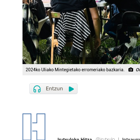
2024ko Uliako Mintegietako erromeriako bazkaria.
Oi
@irutxulo
Irutxuloko Hitza
Intxaur