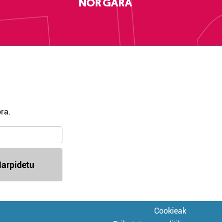
NOR GARA
ra.
arpidetu
Cookieak