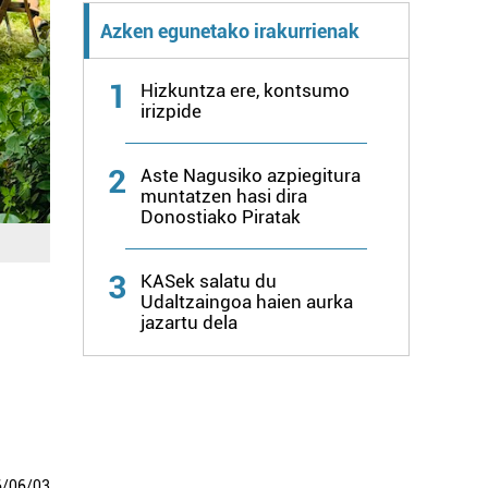
Azken egunetako irakurrienak
1
Hizkuntza ere, kontsumo
irizpide
2
Aste Nagusiko azpiegitura
muntatzen hasi dira
Donostiako Piratak
3
KASek salatu du
Udaltzaingoa haien aurka
jazartu dela
6
/
06
/
03