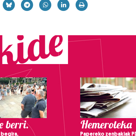
 berri.
Hemeroteka
 begira,
Papereko zenbakiak P