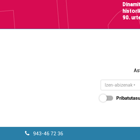
Dinamit
histor
90. ur
As
Pribatutasu
943-46 72 36