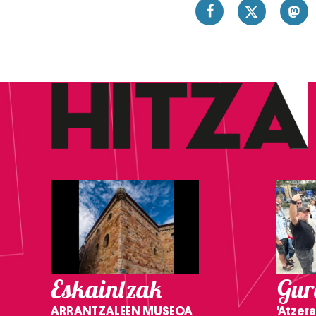
Eskaintzak
Gure
ARRANTZALEEN MUSEOA
'Atzera