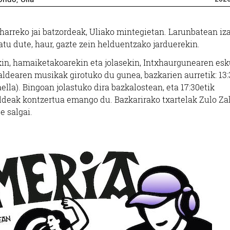
harreko jai batzordeak, Uliako mintegietan. Larunbatean iz
atu dute, haur, gazte zein helduentzako jarduerekin.
ekin, hamaiketakoarekin eta jolasekin, Intxhaurgunearen esk
taldearen musikak girotuko du gunea, bazkarien aurretik: 13
lla). Bingoan jolastuko dira bazkalostean, eta 17:30etik
aldeak kontzertua emango du. Bazkarirako txartelak Zulo Za
e salgai.