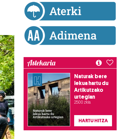
Astekaria
Naturak bere
lekua hartu du
Artikutzako
urtegian
2.500 zkia.
HARTU HITZA