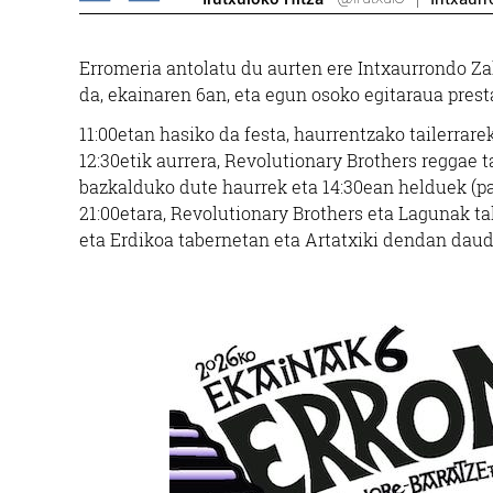
Erromeria antolatu du aurten ere Intxaurrondo Za
da, ekainaren 6an, eta egun osoko egitaraua prest
11:00etan hasiko da festa, haurrentzako tailerrar
12:30etik aurrera, Revolutionary Brothers reggae 
bazkalduko dute haurrek eta 14:30ean helduek (pae
21:00etara, Revolutionary Brothers eta Lagunak t
eta Erdikoa tabernetan eta Artatxiki dendan daud