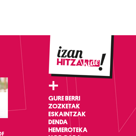
+
GURE BERRI
ZOZKETAK
ESKAINTZAK
DENDA
HEMEROTEKA
DF