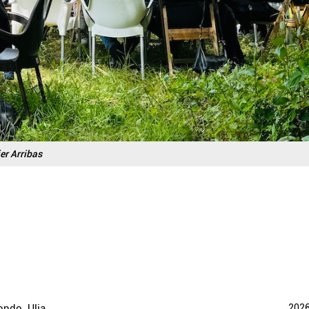
er Arribas
rondo
,
Ulia
202