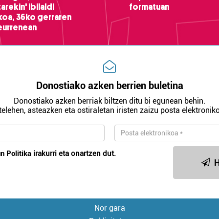
arekin' ibilaldi
formatuan
ikoa, 36ko gerraren
teurrenean
Donostiako azken berrien buletina
Donostiako azken berriak biltzen ditu bi egunean behin.
telehen, asteazken eta ostiraletan iristen zaizu posta elektroniko
n Politika
irakurri eta onartzen dut.
H
Nor gara