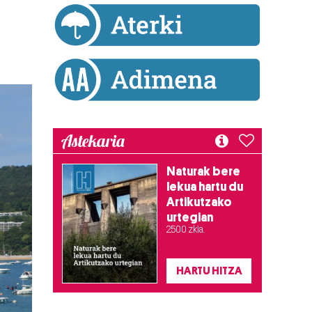
Astekaria
Naturak bere
lekua hartu du
Artikutzako
urtegian
2.500 zkia.
HARTU HITZA