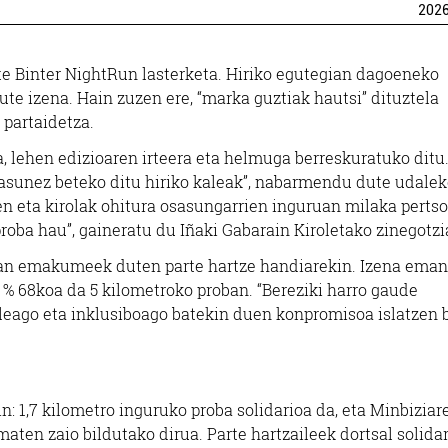
202
te Binter NightRun lasterketa. Hiriko egutegian dagoeneko
ute izena. Hain zuzen ere, “marka guztiak hautsi” dituztela
 partaidetza.
, lehen edizioaren irteera eta helmuga berreskuratuko ditu
kartasunez beteko ditu hiriko kaleak”, nabarmendu dute udale
ren eta kirolak ohitura osasungarrien inguruan milaka perts
roba hau”, gaineratu du Iñaki Gabarain Kiroletako zinegotz
retan emakumeek duten parte hartze handiarekin. Izena ema
% 68koa da 5 kilometroko proban. “Bereziki harro gaude
zaleago eta inklusiboago batekin duen konpromisoa islatzen b
n: 1,7 kilometro inguruko proba solidarioa da, eta Minbiziar
ten zaio bildutako dirua. Parte hartzaileek dortsal solida