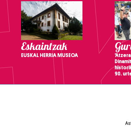
Eskaintzak
Gure
EUSKAL HERRIA MUSEOA
'Atzera
Dinamit
histor
90. ur
As