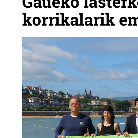
Gaueko lasterk
korrikalarik e