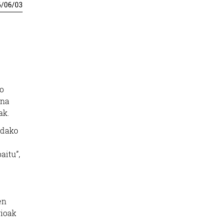
6
/
06
/
03
.
ko
ona
iak.
ndako
aitu”,
en
rioak