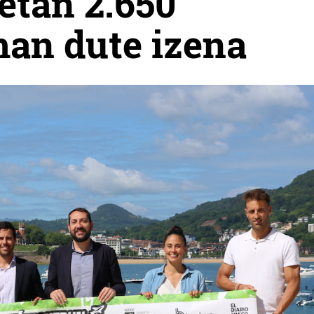
etan 2.650
man dute izena