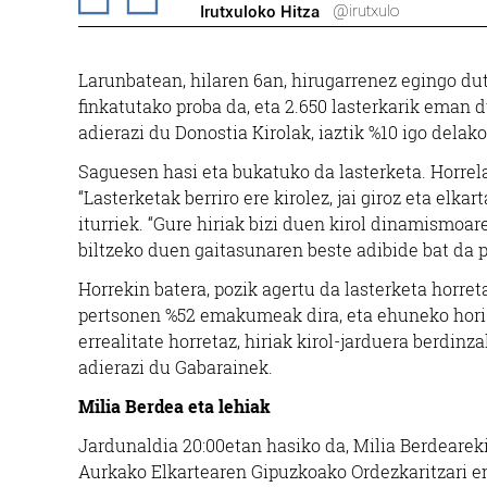
@irutxulo
Irutxuloko Hitza
Larunbatean, hilaren 6an, hirugarrenez egingo du
finkatutako proba da, eta 2.650 lasterkarik eman d
adierazi du Donostia Kirolak, iaztik %10 igo delako
Saguesen hasi eta bukatuko da lasterketa. Horrela
“Lasterketak berriro ere kirolez, jai giroz eta el
iturriek. “Gure hiriak bizi duen kirol dinamismoa
biltzeko duen gaitasunaren beste adibide bat da p
Horrekin batera, pozik agertu da lasterketa hor
pertsonen %52 emakumeak dira, eta ehuneko hori 
errealitate horretaz, hiriak kirol-jarduera berdin
adierazi du Gabarainek.
Milia Berdea eta lehiak
Jardunaldia 20:00etan hasiko da, Milia Berdeareki
Aurkako Elkartearen Gipuzkoako Ordezkaritzari ema