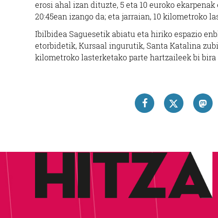
erosi ahal izan dituzte, 5 eta 10 euroko ekarpenak
20:45ean izango da; eta jarraian, 10 kilometroko la
Ibilbidea Saguesetik abiatu eta hiriko espazio en
etorbidetik, Kursaal ingurutik, Santa Katalina zub
kilometroko lasterketako parte hartzaileek bi bira