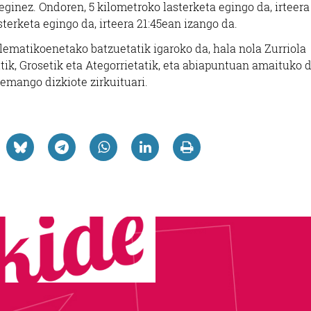
 eginez. Ondoren, 5 kilometroko lasterketa egingo da, irteera
sterketa egingo da, irteera 21:45ean izango da.
blematikoenetako batzuetatik igaroko da, hala nola Zurriola
itik, Grosetik eta Ategorrietatik, eta abiapuntuan amaituko d
 emango dizkiote zirkuituari.