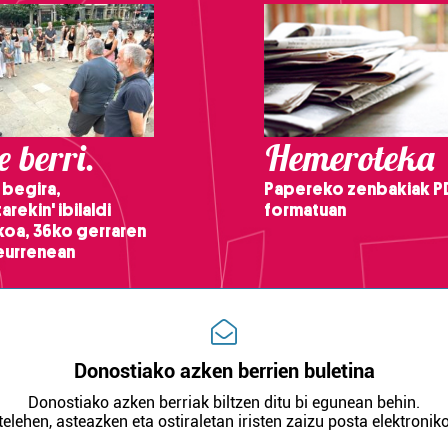
 berri.
Hemeroteka
 begira,
Papereko zenbakiak P
arekin' ibilaldi
formatuan
ikoa, 36ko gerraren
teurrenean
Donostiako azken berrien buletina
Donostiako azken berriak biltzen ditu bi egunean behin.
telehen, asteazken eta ostiraletan iristen zaizu posta elektroniko