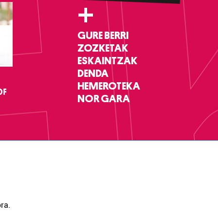
+
GURE BERRI
ZOZKETAK
ESKAINTZAK
DENDA
HEMEROTEKA
DF
NOR GARA
ra.