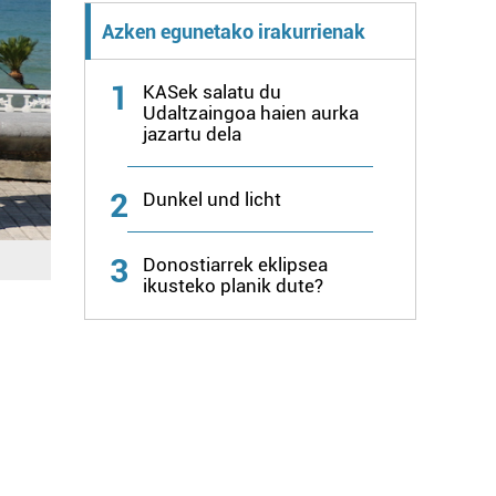
Azken egunetako irakurrienak
1
KASek salatu du
Udaltzaingoa haien aurka
jazartu dela
2
Dunkel und licht
3
Donostiarrek eklipsea
ikusteko planik dute?