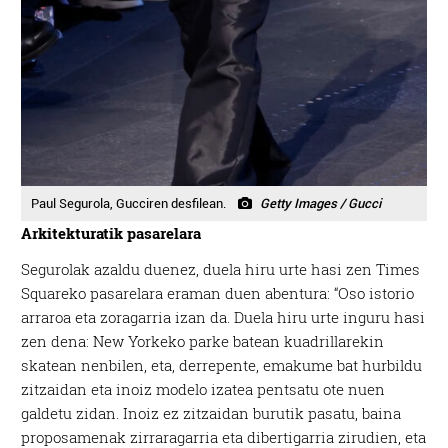
Paul Segurola, Gucciren desfilean.
Getty Images / Gucci
Arkitekturatik pasarelara
Segurolak azaldu duenez, duela hiru urte hasi zen Times
Squareko pasarelara eraman duen abentura: “Oso istorio
arraroa eta zoragarria izan da. Duela hiru urte inguru hasi
zen dena: New Yorkeko parke batean kuadrillarekin
skatean nenbilen, eta, derrepente, emakume bat hurbildu
zitzaidan eta inoiz modelo izatea pentsatu ote nuen
galdetu zidan. Inoiz ez zitzaidan burutik pasatu, baina
proposamenak zirraragarria eta dibertigarria zirudien, eta