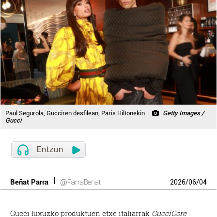
Paul Segurola, Gucciren desfilean, Paris Hiltonekin.
Getty Images /
Gucci
Beñat Parra
@ParraBenat
2026
/
06
/
04
Gucci luxuzko produktuen etxe italiarrak
GucciCore