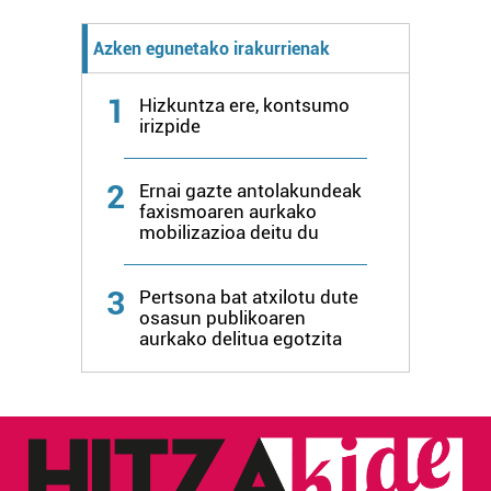
zerbitzuak hobetzeko asmoz, cookie teknologiaz
baliatzen gara. Ohar hau onartuz gero, teknologia hori
Azken egunetako irakurrienak
erabiltzeko baimen esplizitua ematen diguzu.
Gehiago
irakurri
1
Hizkuntza ere, kontsumo
irizpide
2
Ernai gazte antolakundeak
faxismoaren aurkako
mobilizazioa deitu du
3
Pertsona bat atxilotu dute
osasun publikoaren
aurkako delitua egotzita