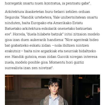
horregatik onartu nuen kontratua, ia pentsatu gabe”.
Arkitektura ikasketetan buru-belarri zebilen orduan
Segurola: “Handik urtebetera, Yale unibertsitatean onartu
ninduten, baita Europako eta Amerikako Estatu
Batuetako arkitektura eskolarik onenetako batzuetan
ere”. Horrela, “duela hilabete batzuk” iritsi zitzaion modelo
gisa izan duen aukerarik handiena: “Nire agenteak bideo
bat grabatzeko eskatu zidan —nola ibiltzen nintzen
erakutsiz— baita nire argazkiak eta neurriak bidaltzeko
ere. Handik gutxira, esan zidan Guccik niregan interesa
zuela, modelo posible gisa. Momentu hori guztiz
surrealista izan zen niretzat”.