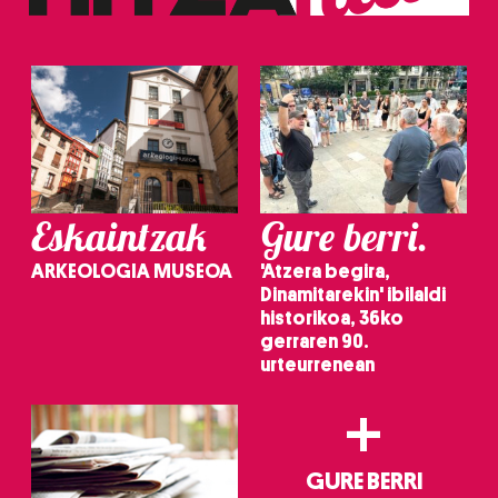
Eskaintzak
Gure berri.
ARKEOLOGIA MUSEOA
'Atzera begira,
Dinamitarekin' ibilaldi
historikoa, 36ko
gerraren 90.
urteurrenean
+
GURE BERRI