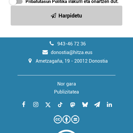
Pribatutasun Politika
irakurri eta onartzen dut.
Harpidetu
943-46 72 36
donostia@hitza.eus
Ametzagaña, 19 - 20012 Donostia
Nor gara
Publizitatea