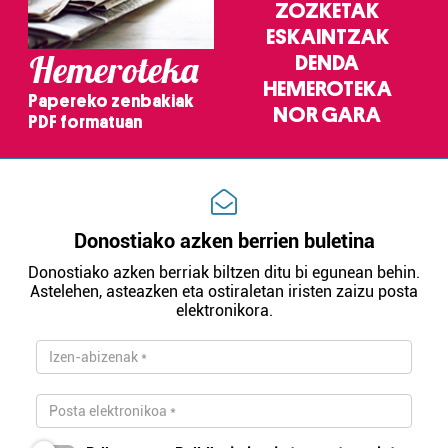
ZOZKETAK
ESKAINTZAK
Hemeroteka
DENDA
HEMEROTEKA
Papereko zenbakiak
NOR GARA
PDF formatuan
Donostiako azken berrien buletina
Donostiako azken berriak biltzen ditu bi egunean behin.
Astelehen, asteazken eta ostiraletan iristen zaizu posta
elektronikora.