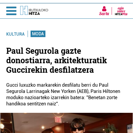
Sartu
MODA
KULTURA
Paul Segurola gazte
donostiarra, arkitekturatik
Guccirekin desfilatzera
Gucci luxuzko markarekin desfilatu berri du Paul
Segurola Larrinagak New Yorken (AEB), Paris Hiltonen
moduko nazioarteko izarrekin batera: "Benetan zorte
handikoa sentitzen naiz".