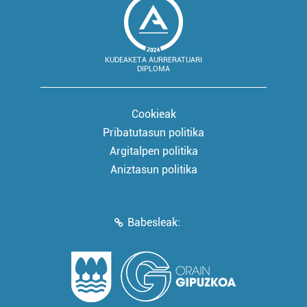
KUDEAKETA AURRERATUARI
DIPLOMA
Cookieak
Pribatutasun politika
Argitalpen politika
Aniztasun politika
Babesleak: