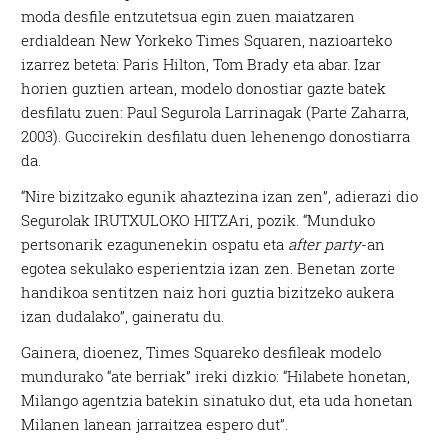
moda desfile entzutetsua egin zuen maiatzaren
erdialdean New Yorkeko Times Squaren, nazioarteko
izarrez beteta: Paris Hilton, Tom Brady eta abar. Izar
horien guztien artean, modelo donostiar gazte batek
desfilatu zuen: Paul Segurola Larrinagak (Parte Zaharra,
2003). Guccirekin desfilatu duen lehenengo donostiarra
da.
“Nire bizitzako egunik ahaztezina izan zen”, adierazi dio
Segurolak IRUTXULOKO HITZAri, pozik. “Munduko
pertsonarik ezagunenekin ospatu eta
after party
-an
egotea sekulako esperientzia izan zen. Benetan zorte
handikoa sentitzen naiz hori guztia bizitzeko aukera
izan dudalako”, gaineratu du.
Gainera, dioenez, Times Squareko desfileak modelo
mundurako “ate berriak” ireki dizkio: “Hilabete honetan,
Milango agentzia batekin sinatuko dut, eta uda honetan
Milanen lanean jarraitzea espero dut”.