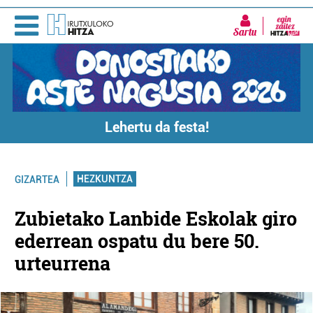
Sartu
Lehertu da festa!
HEZKUNTZA
GIZARTEA
Zubietako Lanbide Eskolak giro
ederrean ospatu du bere 50.
urteurrena