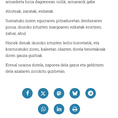
arnasketa hiria dagoenean isilik, arnasarik gabe.
Ahotsak, zaratak, enbatak.
Sumatuko zuten egurraren pitzaduretan denboraren
pisua, ikusiko zituzten margoaren ezkatak erortzen,
zahar, ahul.
Horiek denak ikusiko zituzten leiho horretatik, eta
konturatuko ziren, kaleetan idazten direla benetakoak
diren gauza guztiak.
Kresal usaina dutela, zaporea dela gazia eta gelditzen
dela azalaren zirrikitu guztietan.