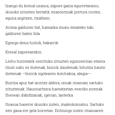
Izango du kresal usaina, zapore gazia egurretaraino,
ikusiko zituzten bertatik itsasontziak portura iristen,
eguna argitzen, itzaltzen.
Arima galduren bat, hamaika muxu emateko toki
galduren baten bila.
Egongo dena hutsik, bakarrik.
Kresal zaporearekin.
Leiho horretatik sentituko zituzten egunsentian etxera
itzuli nahi ez dutenak, bizirik daudenak, bihotza hautsi
dietenak —bizirik egotearen kontrakoa, alegia—.
Bizitza apur bat arintze aldera, oinak itsasoan sartuko
zituztenak. Hausnartzera hareatzetan eseriko zirenak.
Ihesean dabiltzanak, igerian, lasterka.
Itsasoa haserre ikusiko zuten, malenkoniatsu. Sartuko
zen gaua ere gela horretan. Entzungo zuten itsasoaren