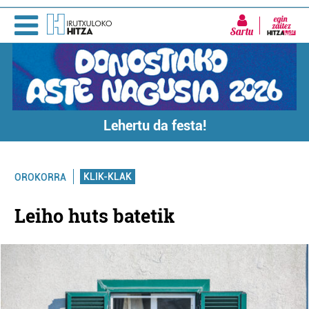
Sartu
Lehertu da festa!
KLIK-KLAK
OROKORRA
Leiho huts batetik