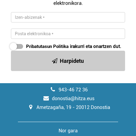
elektronikora.
Pribatutasun Politika
irakurri eta onartzen dut.
Harpidetu
943-46 72 36
donostia@hitza.eus
Ametzagaña, 19 - 20012 Donostia
Nor gara