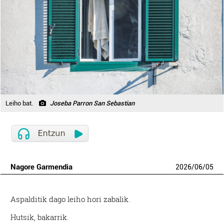
Leiho bat.
Joseba Parron San Sebastian
Nagore Garmendia
2026
/
06
/
05
A
spalditik dago leiho hori zabalik.
Hutsik, bakarrik.