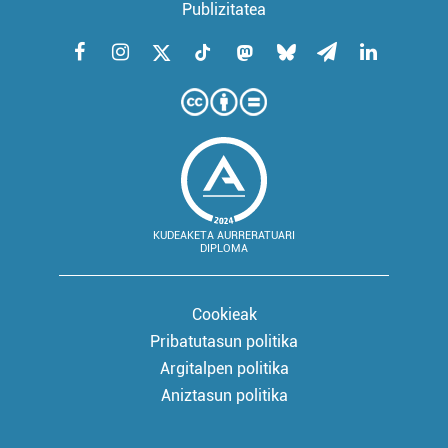
Publizitatea
KUDEAKETA AURRERATUARI
DIPLOMA
Cookieak
Pribatutasun politika
Argitalpen politika
Aniztasun politika