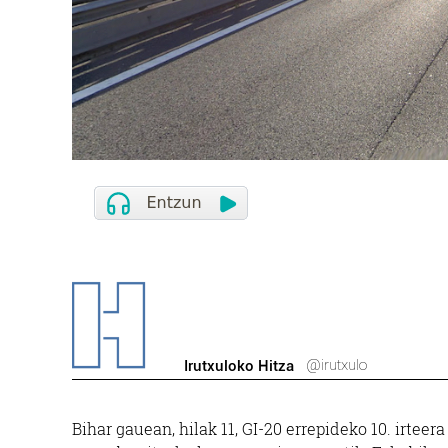
@irutxulo
Irutxuloko Hitza
Bihar gauean, hilak 11, GI-20 errepideko 10. irteer