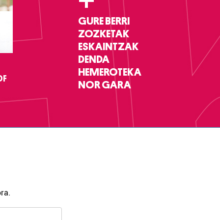
+
GURE BERRI
ZOZKETAK
ESKAINTZAK
DENDA
HEMEROTEKA
DF
NOR GARA
ra.