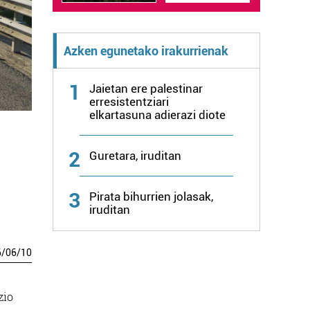
Azken egunetako irakurrienak
1
Jaietan ere palestinar
erresistentziari
elkartasuna adierazi diote
2
Guretara, iruditan
3
Pirata bihurrien jolasak,
iruditan
6
/
06
/
10
zio