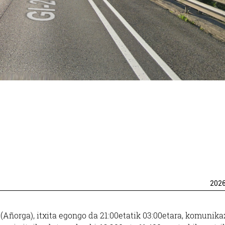
202
a (Añorga), itxita egongo da 21:00etatik 03:00etara, komunika