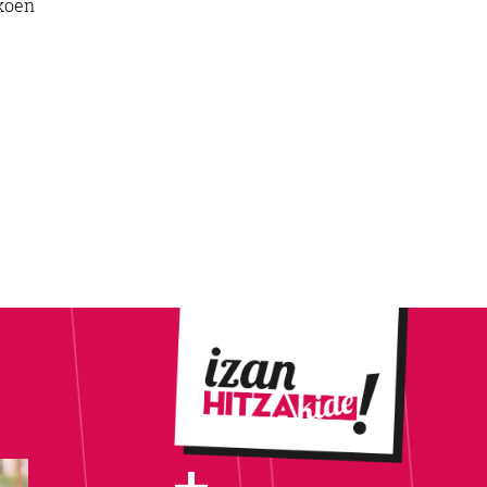
ikoen
u