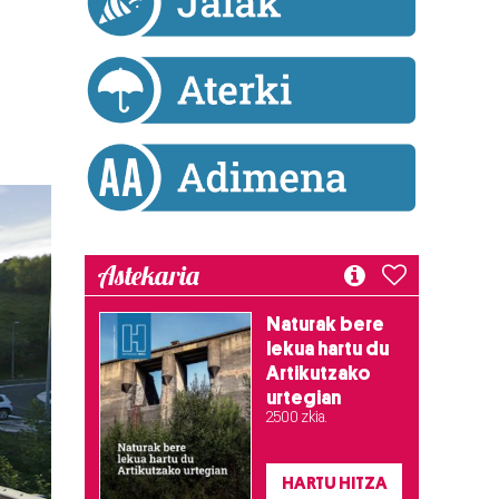
Astekaria
Naturak bere
lekua hartu du
Artikutzako
urtegian
2.500 zkia.
HARTU HITZA