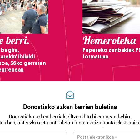
 berri.
Hemeroteka
 begira,
Papereko zenbakiak P
arekin' ibilaldi
formatuan
ikoa, 36ko gerraren
teurrenean
Donostiako azken berrien buletina
Donostiako azken berriak biltzen ditu bi egunean behin.
telehen, asteazken eta ostiraletan iristen zaizu posta elektroniko