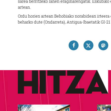
sarea berritzeko lanen eraginarengatik. Eskubiko e
artean.
Ordu horien artean Behobiako norabidean irteera er
beharko dute (Ondarreta), Antigua-Ibaetatik GI-21 