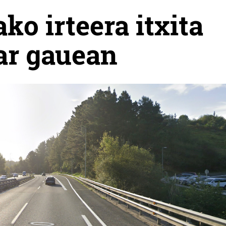
ko irteera itxita
ar gauean