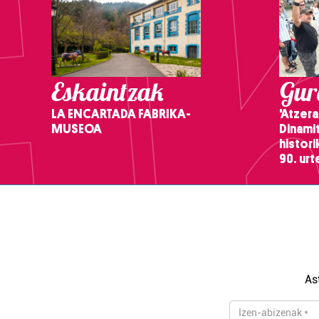
Eskaintzak
Gure
LA ENCARTADA FABRIKA-
'Atzera
MUSEOA
Dinamit
histor
90. ur
As