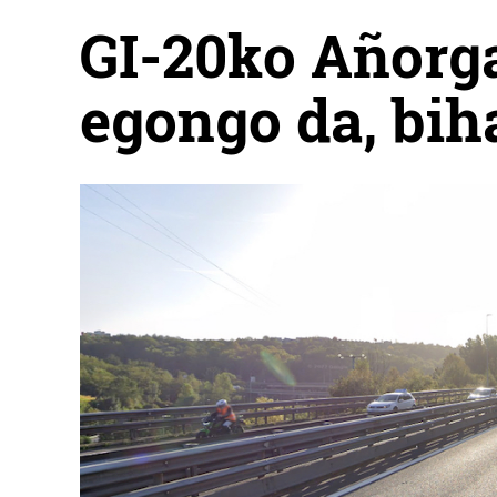
GI-20ko Añorga
egongo da, bih