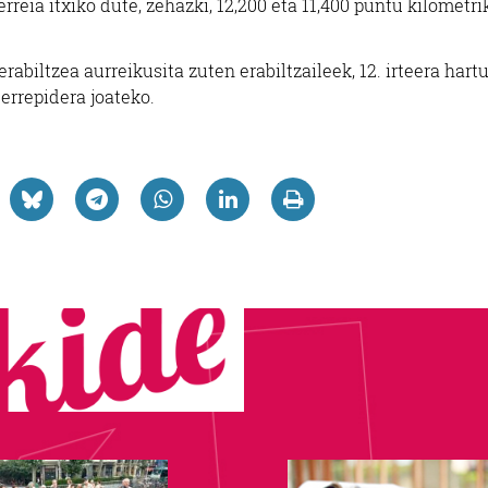
rreia itxiko dute, zehazki, 12,200 eta 11,400 puntu kilometr
abiltzea aurreikusita zuten erabiltzaileek, 12. irteera hart
errepidera joateko.