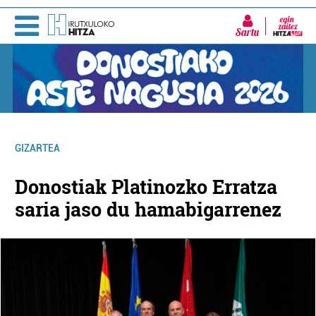
Sartu
GIZARTEA
Donostiak Platinozko Erratza
saria jaso du hamabigarrenez