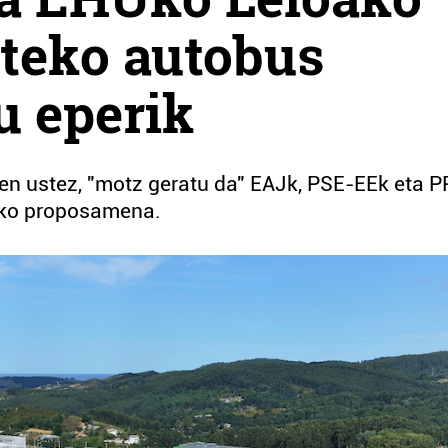
teko autobus
u eperik
en ustez, "motz geratu da" EAJk, PSE-EEk eta P
iko proposamena.