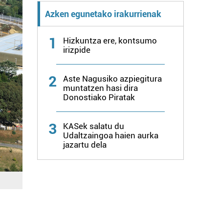
Azken egunetako irakurrienak
1
Hizkuntza ere, kontsumo
irizpide
2
Aste Nagusiko azpiegitura
muntatzen hasi dira
Donostiako Piratak
3
KASek salatu du
Udaltzaingoa haien aurka
jazartu dela