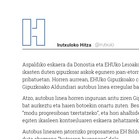
@irutxulo
Irutxuloko Hitza
Aspaldiko eskaera da Donostia eta EHUko Leioako 
ikasten duten gipuzkoar askok egunero joan-etorri
pribatuetan. Horren aurrean, EHUko Gipuzkoako 
Gipuzkoako Aldundiari autobus linea erregular ba
Atzo, autobus linea horren inguruan aritu ziren
bat aurkeztu eta haien botoekin onartu zuten. Bes
“modu progresiboan txertatzeko”, eta hori ahalbid
egiten ikasleen kontseiluaren eskaera zehatzareki
Autobus linearen jatorrizko proposamena EH Bildu
dute ebazpena “hutsaren hurrengoa” dela.