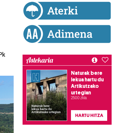
Pk
Astekaria
Naturak bere
lekua hartu du
Artikutzako
urtegian
2.500 zkia.
HARTU HITZA