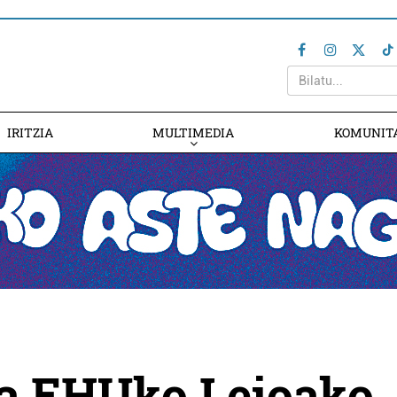
IRITZIA
MULTIMEDIA
KOMUNIT
ta EHUko Leioako