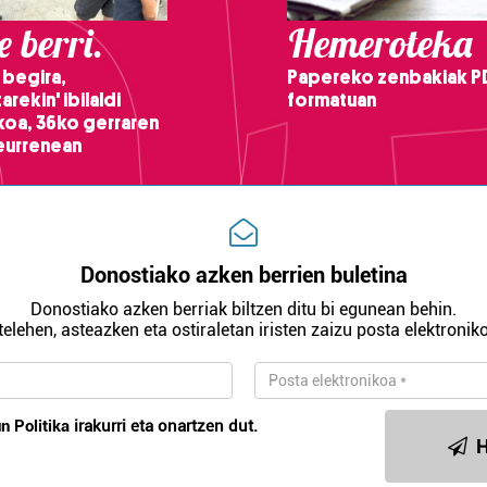
 berri.
Hemeroteka
 begira,
Papereko zenbakiak P
arekin' ibilaldi
formatuan
ikoa, 36ko gerraren
teurrenean
Donostiako azken berrien buletina
Donostiako azken berriak biltzen ditu bi egunean behin.
telehen, asteazken eta ostiraletan iristen zaizu posta elektroniko
n Politika
irakurri eta onartzen dut.
H