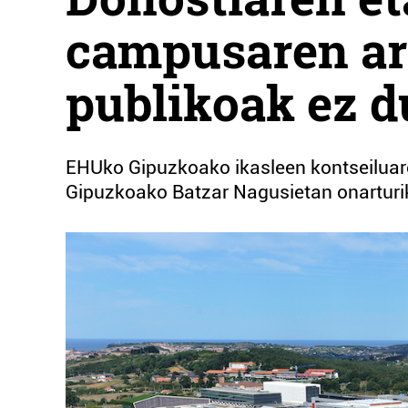
campusaren ar
publikoak ez d
EHUko Gipuzkoako ikasleen kontseiluar
Gipuzkoako Batzar Nagusietan onartur