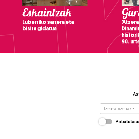
Eskaintzak
Gure
Luberriko sarrera eta
'Atzera
bisita gidatua
Dinamit
histor
90. ur
As
Pribatutasu