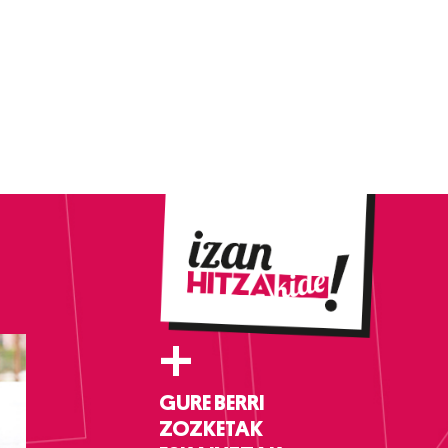
+
GURE BERRI
ZOZKETAK