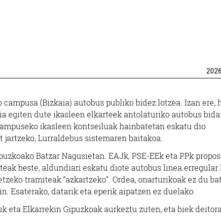
202
campusa (Bizkaia) autobus publiko bidez lotzea. Izan ere, 
a egiten dute ikasleen elkarteek antolaturiko autobus bida
campuseko ikasleen kontseiluak hainbatetan eskatu dio
t jartzeko, Lurraldebus sistemaren baitakoa.
 Gipuzkoako Batzar Nagusietan. EAJk, PSE-EEk eta PPk prop
teak beste, aldundiari eskatu diote autobus linea erregular 
etzeko tramiteak “azkartzeko”. Ordea, onarturikoak ez du ba
n. Esaterako, datarik eta eperik aipatzen ez duelako.
k eta Elkarrekin Gipuzkoak aurkeztu zuten, eta biek deitor