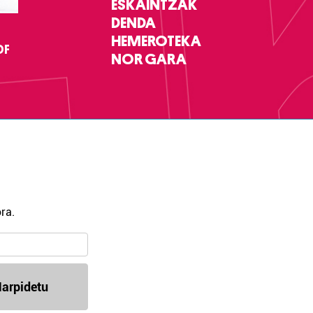
ESKAINTZAK
DENDA
HEMEROTEKA
DF
NOR GARA
ra.
arpidetu