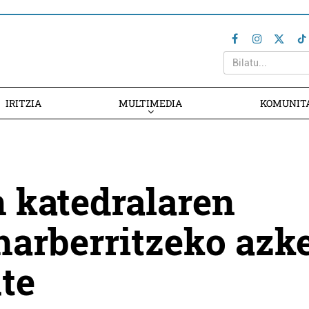
IRITZIA
MULTIMEDIA
KOMUNIT
 katedralaren
harberritzeko azk
ute