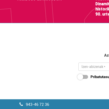
Dinamit
histor
90. ur
As
Pribatutasu
943-46 72 36