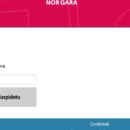
NOR GARA
ra.
arpidetu
Cookieak