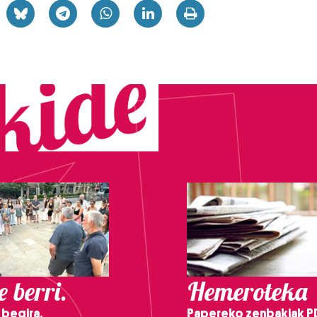
 berri.
Hemeroteka
 begira,
Papereko zenbakiak P