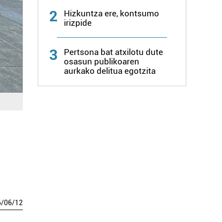
2
Hizkuntza ere, kontsumo
irizpide
3
Pertsona bat atxilotu dute
osasun publikoaren
aurkako delitua egotzita
6
/
06
/
12