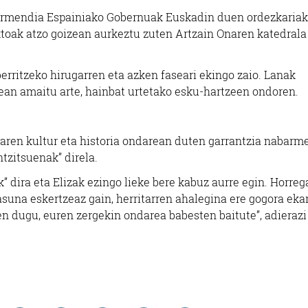
armendia Espainiako Gobernuak Euskadin duen ordezkariak
ktoak atzo goizean aurkeztu zuten Artzain Onaren katedrala
rritzeko hirugarren eta azken faseari ekingo zaio. Lanak
ean amaitu arte, hainbat urtetako esku-hartzeen ondoren.
iaren kultur eta historia ondarean duten garrantzia nabar
ntzitsuenak” direla.
 dira eta Elizak ezingo lieke bere kabuz aurre egin. Horrega
una eskertzeaz gain, herritarren ahalegina ere gogora ekar
zen dugu, euren zergekin ondarea babesten baitute”, adierazi