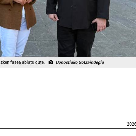
zken fasea abiatu dute.
Donostiako Gotzaindegia
202