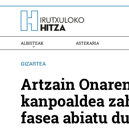
ALBISTEAK
ASTEKARIA
GIZARTEA
Artzain Onaren
kanpoaldea za
fasea abiatu d