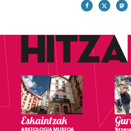
Eskaintzak
Gure
ARKEOLOGIA MUSEOA
'Atzera