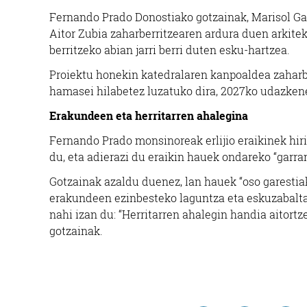
Fernando Prado Donostiako gotzainak, Marisol G
Aitor Zubia zaharberritzearen ardura duen arkite
berritzeko abian jarri berri duten esku-hartzea.
Proiektu honekin katedralaren kanpoaldea zaharbe
hamasei hilabetez luzatuko dira, 2027ko udazken
Erakundeen eta herritarren ahalegina
Fernando Prado monsinoreak erlijio eraikinek hir
du, eta adierazi du eraikin hauek ondareko “garra
Gotzainak azaldu duenez, lan hauek “oso garestiak”
erakundeen ezinbesteko laguntza eta eskuzabaltas
nahi izan du: “Herritarren ahalegin handia aitort
gotzainak.