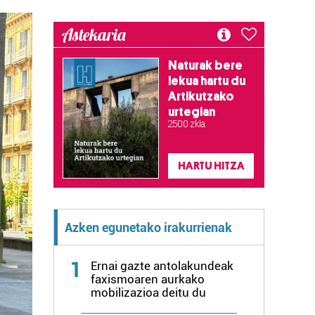
Astekaria
Naturak bere
lekua hartu du
Artikutzako
urtegian
2.500 zkia.
HARTU HITZA
Azken egunetako irakurrienak
1
Ernai gazte antolakundeak
faxismoaren aurkako
mobilizazioa deitu du