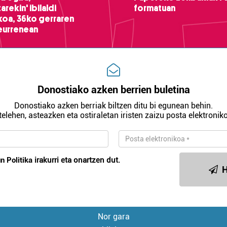
arekin' ibilaldi
formatuan
ikoa, 36ko gerraren
teurrenean
Donostiako azken berrien buletina
Donostiako azken berriak biltzen ditu bi egunean behin.
telehen, asteazken eta ostiraletan iristen zaizu posta elektroniko
n Politika
irakurri eta onartzen dut.
H
Nor gara