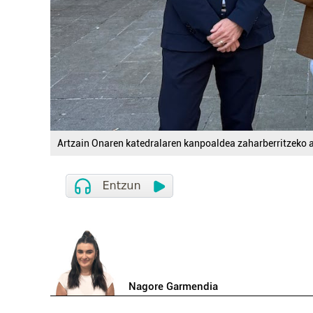
Artzain Onaren katedralaren kanpoaldea zaharberritzeko a
Nagore Garmendia