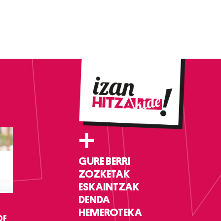
+
GURE BERRI
ZOZKETAK
ESKAINTZAK
DENDA
HEMEROTEKA
DF