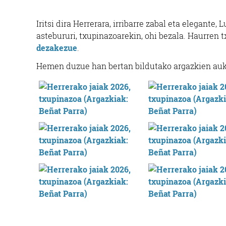
Iritsi dira Herrerara, irribarre zabal eta elegante,
astebururi, txupinazoarekin, ohi bezala. Haurren t
dezakezue
.
Hemen duzue han bertan bildutako argazkien auke