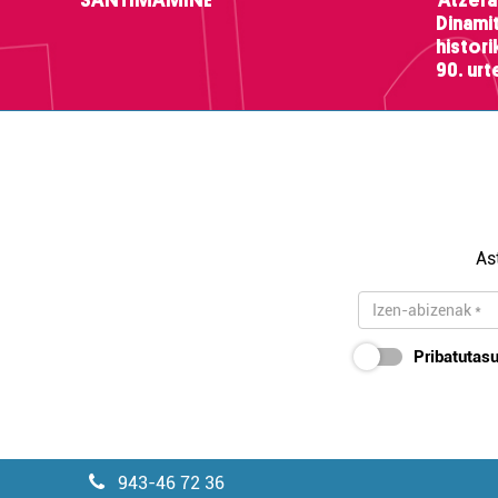
SANTIMAMIÑE
'Atzera
Dinamit
histor
90. ur
As
Pribatutasu
943-46 72 36