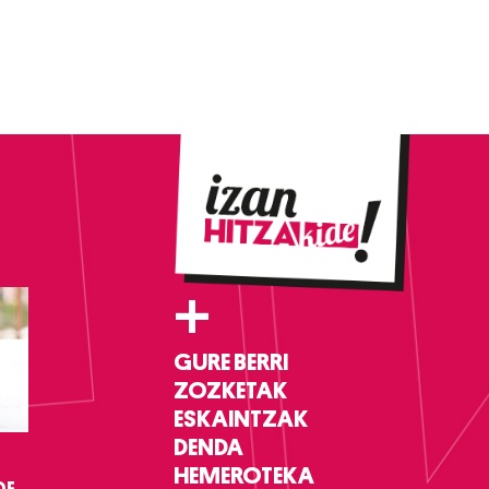
+
GURE BERRI
ZOZKETAK
ESKAINTZAK
DENDA
HEMEROTEKA