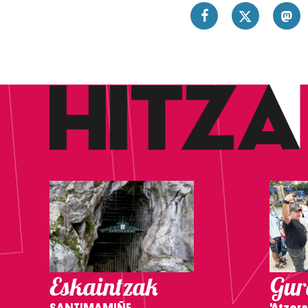
Eskaintzak
Gure