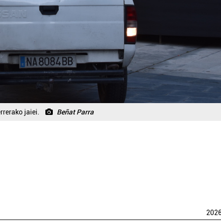
rrerako jaiei.
Beñat Parra
202