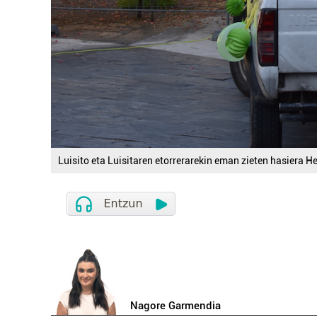
Luisito eta Luisitaren etorrerarekin eman zieten hasiera He
Nagore Garmendia