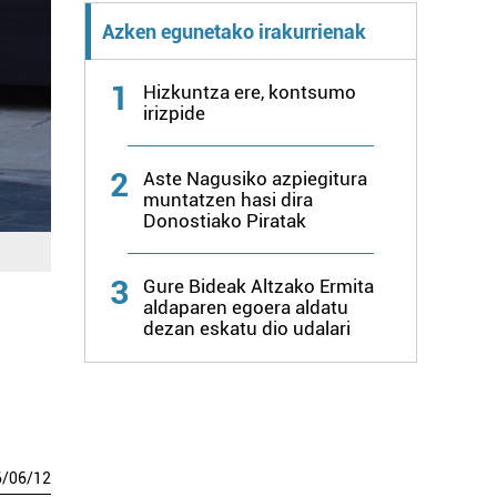
Azken egunetako irakurrienak
1
Hizkuntza ere, kontsumo
irizpide
2
Aste Nagusiko azpiegitura
muntatzen hasi dira
Donostiako Piratak
3
Gure Bideak Altzako Ermita
aldaparen egoera aldatu
dezan eskatu dio udalari
6
/
06
/
12