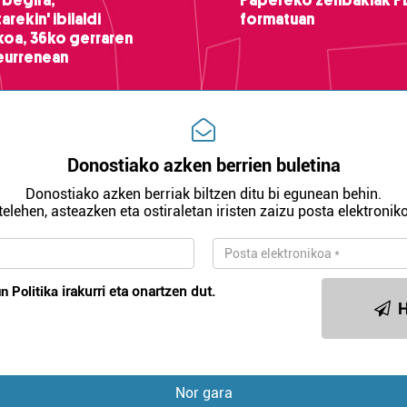
 begira,
Papereko zenbakiak P
arekin' ibilaldi
formatuan
ikoa, 36ko gerraren
teurrenean
Donostiako azken berrien buletina
Donostiako azken berriak biltzen ditu bi egunean behin.
telehen, asteazken eta ostiraletan iristen zaizu posta elektroniko
n Politika
irakurri eta onartzen dut.
H
Nor gara