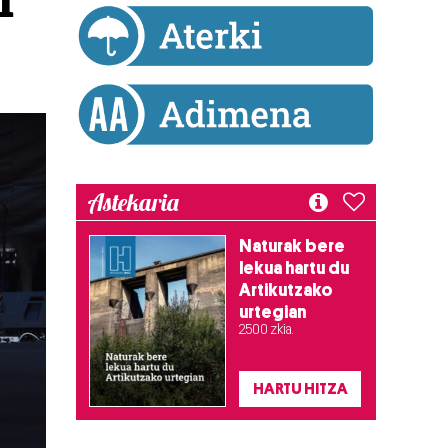
Astekaria
Naturak bere
lekua hartu du
Artikutzako
urtegian
2.500 zkia.
HARTU HITZA