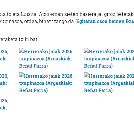
 Luisito eta Luisita. Atzo eman zieten hasiera jai giroz betetak
xupinazoa, ordea, bihar izango da.
Egitarau osoa hemen iku
raketa txiki bat: