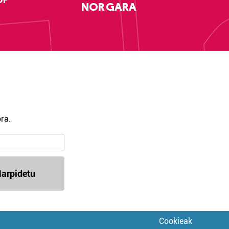
DF
NOR GARA
ra.
arpidetu
Cookieak