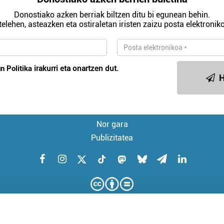
Donostiako azken berriak biltzen ditu bi egunean behin.
telehen, asteazken eta ostiraletan iristen zaizu posta elektroniko
n Politika
irakurri eta onartzen dut.
H
Nor gara
Publizitatea