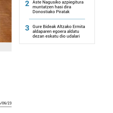
2
Aste Nagusiko azpiegitura
muntatzen hasi dira
Donostiako Piratak
3
Gure Bideak Altzako Ermita
aldaparen egoera aldatu
dezan eskatu dio udalari
6
/
06
/
23