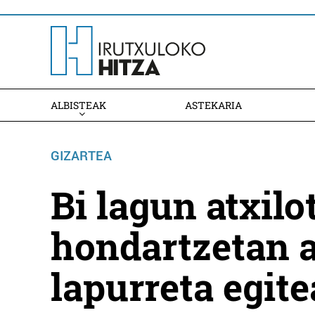
ALBISTEAK
ASTEKARIA
GIZARTEA
Bi lagun atxilo
hondartzetan 
lapurreta egite