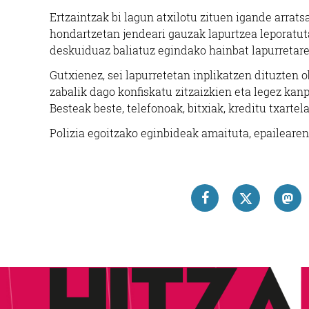
Ertzaintzak bi lagun atxilotu zituen igande arrat
hondartzetan jendeari gauzak lapurtzea leporatuta
deskuiduaz baliatuz egindako hainbat lapurretaren
Gutxienez, sei lapurretetan inplikatzen dituzten o
zabalik dago konfiskatu zitzaizkien eta legez kan
Besteak beste, telefonoak, bitxiak, kreditu txartela
Polizia egoitzako eginbideak amaituta, epailearen 