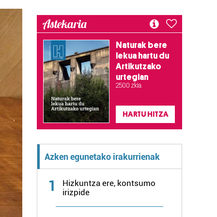
Astekaria
Naturak bere
lekua hartu du
Artikutzako
urtegian
2.500 zkia.
HARTU HITZA
Azken egunetako irakurrienak
1
Hizkuntza ere, kontsumo
irizpide