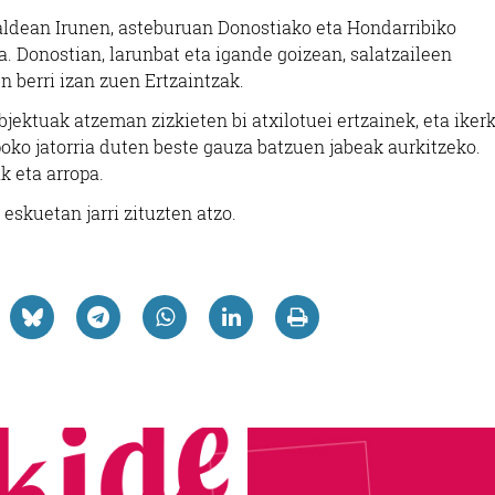
saldean Irunen, asteburuan Donostiako eta Hondarribiko
. Donostian, larunbat eta igande goizean, salatzaileen
 berri izan zuen Ertzaintzak.
bjektuak atzeman zizkieten bi atxilotuei ertzainek, eta iker
poko jatorria duten beste gauza batzuen jabeak aurkitzeko.
k eta arropa.
eskuetan jarri zituzten atzo.