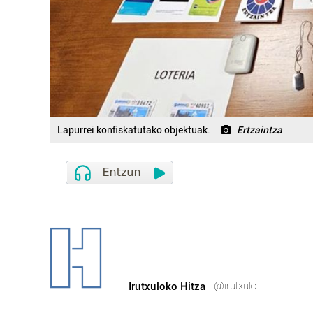
Lapurrei konfiskatutako objektuak.
Ertzaintza
@irutxulo
Irutxuloko Hitza