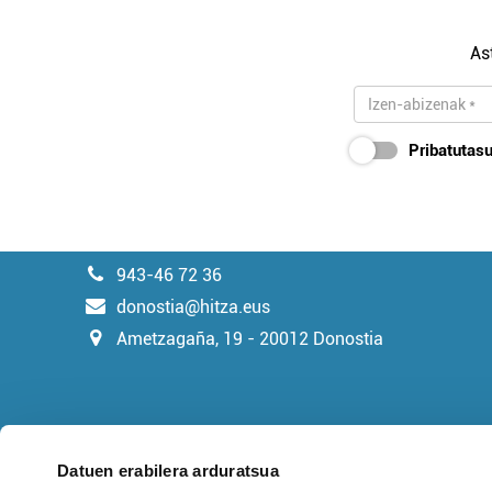
As
Pribatutasu
943-46 72 36
donostia@hitza.eus
Ametzagaña, 19 - 20012 Donostia
Datuen erabilera arduratsua