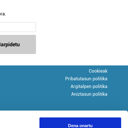
ra.
arpidetu
Cookieak
Pribatutasun politika
Argitalpen politika
Aniztasun politika
Dena onartu