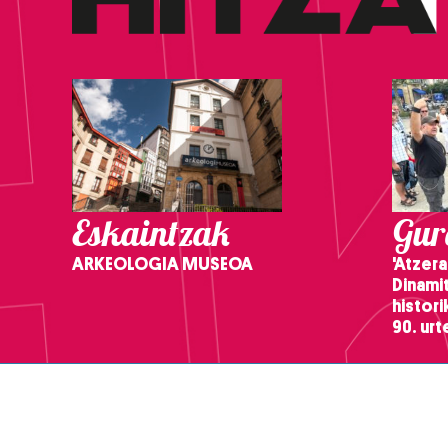
Eskaintzak
Gure
ARKEOLOGIA MUSEOA
'Atzera
Dinamit
histor
90. ur