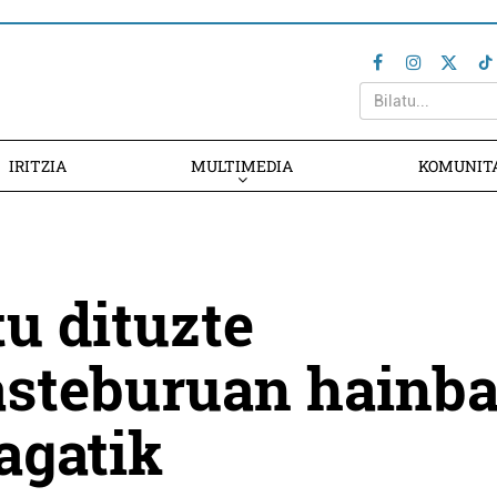
IRITZIA
MULTIMEDIA
KOMUNIT
tu dituzte
asteburuan hainba
agatik