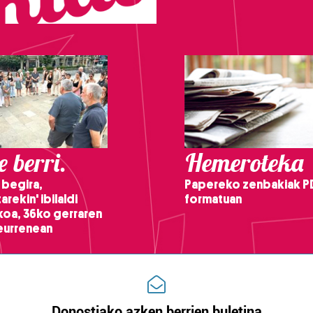
 berri.
Hemeroteka
 begira,
Papereko zenbakiak P
arekin' ibilaldi
formatuan
ikoa, 36ko gerraren
teurrenean
Donostiako azken berrien buletina