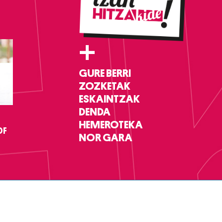
+
GURE BERRI
ZOZKETAK
ESKAINTZAK
DENDA
HEMEROTEKA
DF
NOR GARA