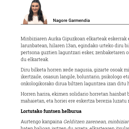
Nagore Garmendia
Minbiziaren Aurka Gipuzkoan elkarteak eskerrak 
larunbatean, hilaren 13an, egindako urteko diru b
pertsona guztien laguntzari esker, zenbaketaren o
du elkarteak.
Diru bilketa horren xede nagusia, gizarte osoak m
ikertzaile, osasun langile, boluntario, psikologo 
onkologikorako dirua biltzen laguntzea izan ditu 
Horren harira, ekimen solidario horretan hainbat 
mahaietan, eta horiei ere eskertza berezia luzatu 
Lortutako funtsen helburua
Aurtengo kanpaina
Gelditzen zarenean, minbizia
baten balioan jartzen du arreta: elkartearen itsu