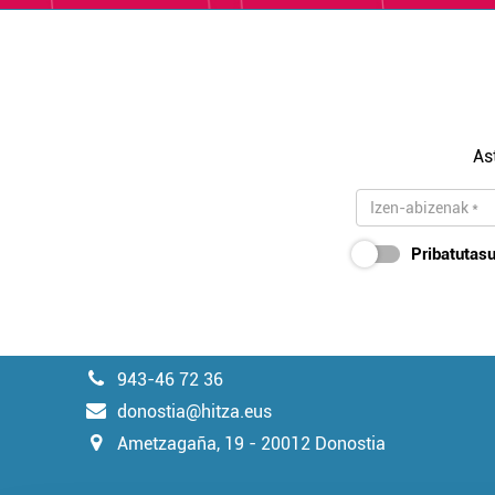
As
Pribatutasu
943-46 72 36
donostia@hitza.eus
Ametzagaña, 19 - 20012 Donostia