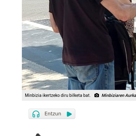
Minbizia ikertzeko diru bilketa bat.
Minbiziaren Aurk