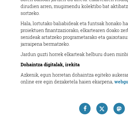
dirudien arren, mugimendu kolektibo bat aktibatz
sortzeko.
Hala, lortutako baliabideak eta funtsak honako ha
proiektuen finantzaziorako, elkartearen doako ze
senideak artatzeko programetarako eta gaixotasu
jarraipena bermatzeko.
Jardun guzti horrek elkarteak helburu duen minbi
Dohaintza digitalak, irekita
Azkenik, egun horretan dohaintza egiteko aukerarik
online ere egin dezaketela haien ekarpena,
webgu