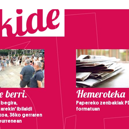
 berri.
Hemeroteka
 begira,
Papereko zenbakiak P
arekin' ibilaldi
formatuan
ikoa, 36ko gerraren
teurrenean