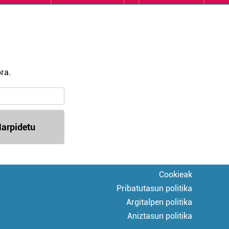
ra.
arpidetu
Cookieak
Pribatutasun politika
Argitalpen politika
Aniztasun politika