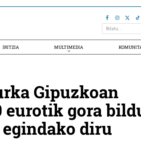
IRITZIA
MULTIMEDIA
KOMUNIT
urka Gipuzkoan
 eurotik gora bild
 egindako diru