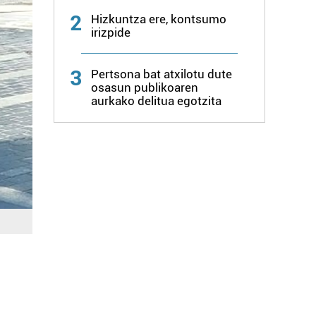
2
Hizkuntza ere, kontsumo
irizpide
3
Pertsona bat atxilotu dute
osasun publikoaren
aurkako delitua egotzita