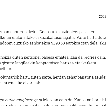
202
eman nahi izan dizkie Donostiako biztanleei pasa den
ilketan erakutsitako eskuzabaltasunagatik. Parte hartu dut
ndoren guztizko zenbatekoa 5.198,68 eurokoa izan dela jaki
inbizia duten pertsonei babesa ematea izan da. Horrez gain,
eta gizarte langileekin konpromisoa hartzea eta ikerketa
helburu.
boluntariok hartu zuten parte, herrian zehar banatuta zeud
nahi izan die elkarteak.
ren aurka mugitzen gara
lelopean egin da. Kanpaina horrek 
lapiko edo eskaera mahai baten aurrean gelditzean, keinu txi