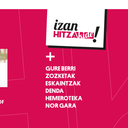
+
GURE BERRI
ZOZKETAK
ESKAINTZAK
DENDA
HEMEROTEKA
DF
NOR GARA