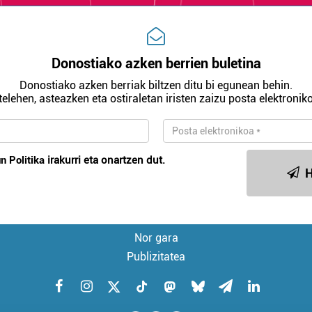
Donostiako azken berrien buletina
Donostiako azken berriak biltzen ditu bi egunean behin.
telehen, asteazken eta ostiraletan iristen zaizu posta elektroniko
n Politika
irakurri eta onartzen dut.
H
Nor gara
Publizitatea