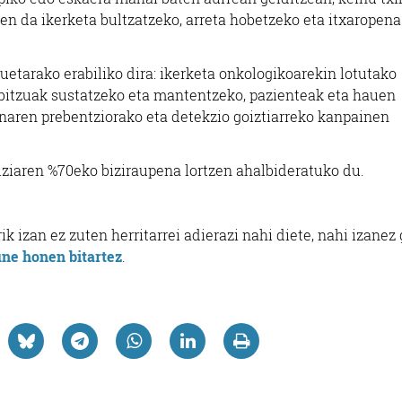
en da ikerketa bultzatzeko, arreta hobetzeko eta itxaropena
uetarako erabiliko dira: ikerketa onkologikoarekin lotutako
rbitzuak sustatzeko eta mantentzeko, pazienteak eta hauen
naren prebentziorako eta detekzio goiztiarreko kanpainen
ziaren %70eko biziraupena lortzen ahalbideratuko du.
 izan ez zuten herritarrei adierazi nahi diete, nahi izanez 
ne honen bitartez
.