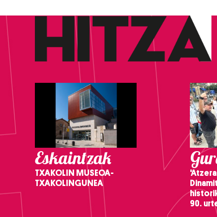
Eskaintzak
Gure
TXAKOLIN MUSEOA-
'Atzera
TXAKOLINGUNEA
Dinamit
histor
90. ur