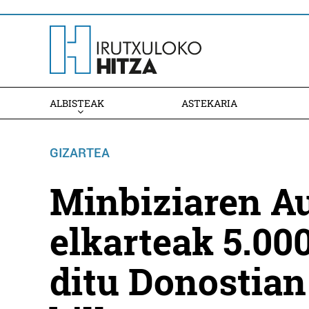
ALBISTEAK
ASTEKARIA
GIZARTEA
Minbiziaren A
elkarteak 5.000
ditu Donostian