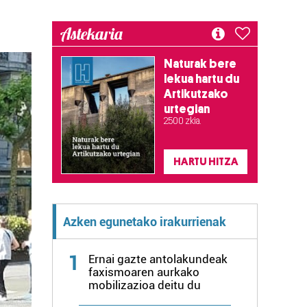
Astekaria
Naturak bere
lekua hartu du
Artikutzako
urtegian
2.500 zkia.
HARTU HITZA
Azken egunetako irakurrienak
1
Ernai gazte antolakundeak
faxismoaren aurkako
mobilizazioa deitu du