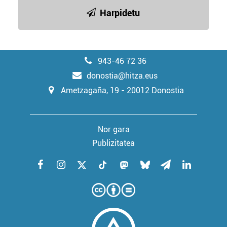
Harpidetu
943-46 72 36
donostia@hitza.eus
Ametzagaña, 19 - 20012 Donostia
Nor gara
Publizitatea