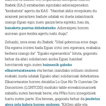
Ibabek (EAJ) eztabaidan egindako adierazpenekin
“kezkatuta” agertu da KAS: “Hainbat aldiz errepikatu du
arazoek jarraitzen badute udalak ez duela zalantzarik
izango Egian egin zuen gauza bera egiteko, hau da,
banaketa puntua debekatzeko
. Adierazpen horien
aurrean gure kezka agertu nahi dugu”.
Zehazki, zera esan du Ibabek: “Udal gobernua erne dago.
Eta egoera iristen bada Egian iritsi zen egoerara, erabakia
berbera izango da”. “Egiako egoerarekin” lotuta, gogoratu
behar da afari solidarioen aurka Egian hainbat
herritarrek egin zuten
baimenik gabeko
elkarretaratzearen
eta bertan izandako istiluen ondoren
erabaki zuela udalak Egiako afari solidarioak debekatzea.
Elkarretaratze horren deialdia Lo Que No Te Cuentan De
Donostiren (LQNTCDD) moduko talde erreakzionarioek
zabaldu zuten besteak beste, eta PPko hiru zinegotziek
hartu zuten parte. Era berean, gogoratu behar da
jendetza
atera zela kalera horren ondoren
, “KASen alde eta