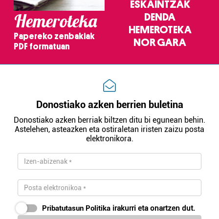
ESKAINTZAK
Hemeroteka
DENDA
HEMEROTEKA
Papereko zenbakiak
NOR GARA
PDF formatuan
Donostiako azken berrien buletina
Donostiako azken berriak biltzen ditu bi egunean behin.
Astelehen, asteazken eta ostiraletan iristen zaizu posta
elektronikora.
Pribatutasun Politika
irakurri eta onartzen dut.