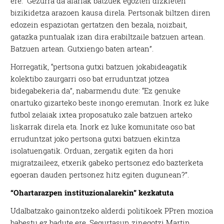
ere: “Gezurra da afariak batzuek egozten dizkieten
bizikidetza arazoen kausa direla. Pertsonak biltzen diren
edozein espaziotan gertatzen den bezala, noizbait,
gatazka puntualak izan dira erabiltzaile batzuen artean.
Batzuen artean. Gutxiengo baten artean”.
Horregatik, “pertsona gutxi batzuen jokabideagatik
kolektibo zaurgarri oso bat erruduntzat jotzea
bidegabekeria da”, nabarmendu dute: “Ez genuke
onartuko gizarteko beste inongo eremutan. Inork ez luke
futbol zelaiak ixtea proposatuko zale batzuen arteko
liskarrak direla eta. Inork ez luke komunitate oso bat
erruduntzat joko pertsona gutxi batzuen ekintza
isolatuengatik. Orduan, zergatik egiten da hori
migratzaileez, etxerik gabeko pertsonez edo bazterketa
egoeran dauden pertsonez hitz egiten dugunean?”.
“Ohartarazpen instituzionalarekin” kezkatuta
Udalbatzako gainontzeko alderdi politikoek PPren mozioa
babestu ez badute ere, Segurtasun zinegotzi Martin