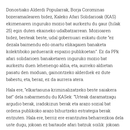
Donostiako Alderdi Popularrak, Borja Corominas
bozeramailearen bidez, Kaleko Afari Solidarioak (KAS)
ekimenaren inguruko mozio bat aurkeztu du gaur (hilak
25) egin duten ekaineko udalbatzarrean. Mozioaren
bidez, besteak beste, udal gobernuari eskatu diote “ez
dezala baimendu edo onartu elikagaien banaketa
kolektiboko jarduerarik espazio publikoetan”. Ez da PPk
afari solidarioen banaketaren inguruko mozio bat
aurkeztu duen lehenengo aldia, eta, aurreko aldietan
pasatu den moduan, gainontzeko alderdiek ez dute
babestu, eta, beraz, ez da aurrera atera.
Hala ere, “elkartasuna kriminalizatzeko beste saiakera
bat” dela nabarmendu du KASek: “Urteak daramatzagu
argudio berak, iradokizun berak eta arazo sozial bat
ordena publikoko arazo bihurtzeko estrategia berak
entzuten. Hala ere, berriz ere erantzutea beharrezkoa dela
uste dugu, jokoan ez baitaude afari batzuk soilik: jokoan