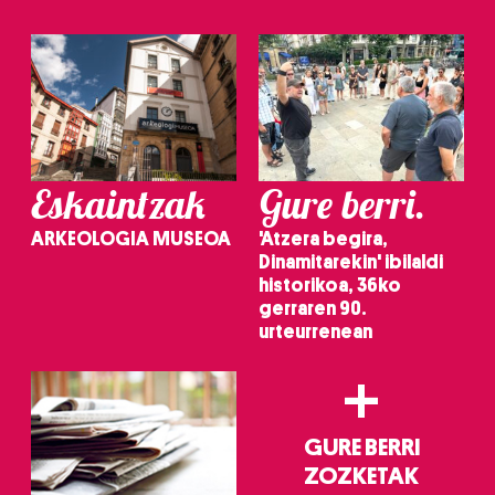
Eskaintzak
Gure berri.
ARKEOLOGIA MUSEOA
'Atzera begira,
Dinamitarekin' ibilaldi
historikoa, 36ko
gerraren 90.
urteurrenean
+
GURE BERRI
ZOZKETAK