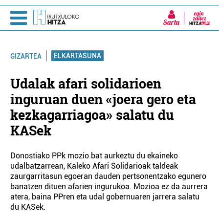
Sartu
ELKARTASUNA
GIZARTEA
Udalak afari solidarioen
inguruan duen «joera gero eta
kezkagarriagoa» salatu du
KASek
Donostiako PPk mozio bat aurkeztu du ekaineko
udalbatzarrean, Kaleko Afari Solidarioak taldeak
zaurgarritasun egoeran dauden pertsonentzako egunero
banatzen dituen afarien ingurukoa. Mozioa ez da aurrera
atera, baina PPren eta udal gobernuaren jarrera salatu
du KASek.