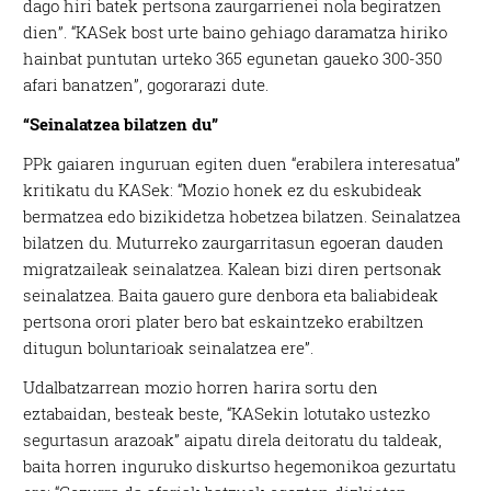
dago hiri batek pertsona zaurgarrienei nola begiratzen
dien”. “KASek bost urte baino gehiago daramatza hiriko
hainbat puntutan urteko 365 egunetan gaueko 300-350
afari banatzen”, gogorarazi dute.
“Seinalatzea bilatzen du”
PPk gaiaren inguruan egiten duen “erabilera interesatua”
kritikatu du KASek: “Mozio honek ez du eskubideak
bermatzea edo bizikidetza hobetzea bilatzen. Seinalatzea
bilatzen du. Muturreko zaurgarritasun egoeran dauden
migratzaileak seinalatzea. Kalean bizi diren pertsonak
seinalatzea. Baita gauero gure denbora eta baliabideak
pertsona orori plater bero bat eskaintzeko erabiltzen
ditugun boluntarioak seinalatzea ere”.
Udalbatzarrean mozio horren harira sortu den
eztabaidan, besteak beste, “KASekin lotutako ustezko
segurtasun arazoak” aipatu direla deitoratu du taldeak,
baita horren inguruko diskurtso hegemonikoa gezurtatu