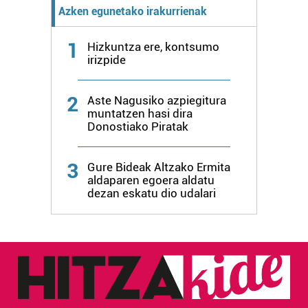
Azken egunetako irakurrienak
baliatzen gara. Ohar hau onartuz gero, teknologia hori
erabiltzeko baimen esplizitua ematen diguzu.
Gehiago
1
irakurri
Hizkuntza ere, kontsumo
irizpide
2
Aste Nagusiko azpiegitura
muntatzen hasi dira
Donostiako Piratak
3
Gure Bideak Altzako Ermita
aldaparen egoera aldatu
dezan eskatu dio udalari