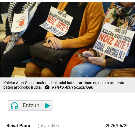
Kaleko Afari Solidarioak taldeak udal batzar aretoan egindako protesta
baten artxiboko irudia.
Kaleko Afari Solidarioak
Beñat Parra
@ParraBenat
2026
/
06
/
25