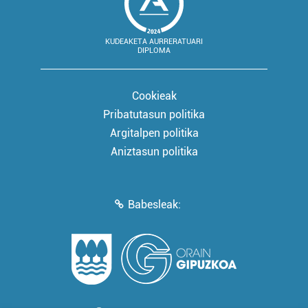
KUDEAKETA AURRERATUARI
DIPLOMA
Cookieak
Pribatutasun politika
Argitalpen politika
Aniztasun politika
Babesleak: