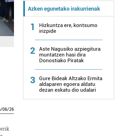
Azken egunetako irakurrienak
1
Hizkuntza ere, kontsumo
irizpide
2
Aste Nagusiko azpiegitura
muntatzen hasi dira
Donostiako Piratak
3
Gure Bideak Altzako Ermita
aldaparen egoera aldatu
dezan eskatu dio udalari
6
/
06
/
26
erik
io