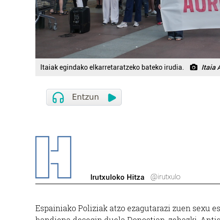
Itaiak egindako elkarretaratzeko bateko irudia.
Itaia
@irutxulo
Irutxuloko Hitza
Espainiako Poliziak atzo ezagutarazi zuen sexu 
handiena desegin duela Donostian, zehazki, Anti