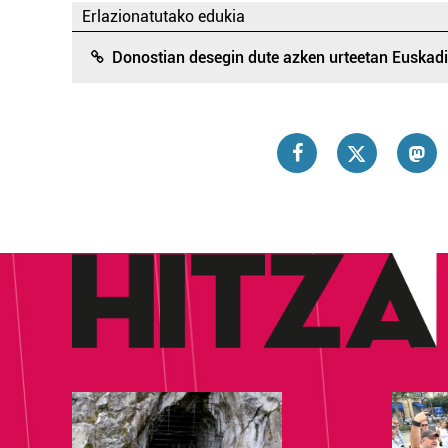
Erlazionatutako edukia
Donostian desegin dute azken urteetan Euskad