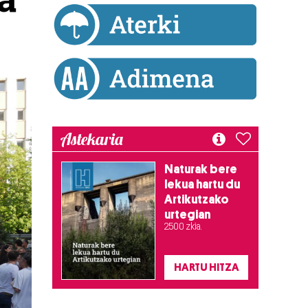
Astekaria
Naturak bere
lekua hartu du
Artikutzako
urtegian
2.500 zkia.
HARTU HITZA