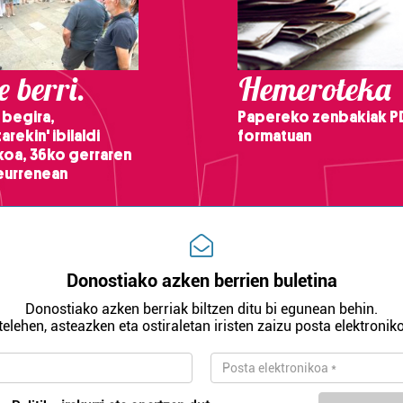
 berri.
Hemeroteka
 begira,
Papereko zenbakiak P
arekin' ibilaldi
formatuan
ikoa, 36ko gerraren
teurrenean
Donostiako azken berrien buletina
Donostiako azken berriak biltzen ditu bi egunean behin.
telehen, asteazken eta ostiraletan iristen zaizu posta elektroniko