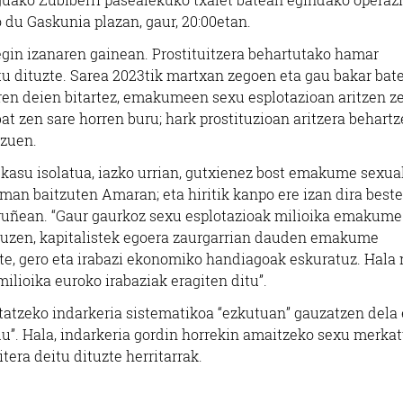
o du Gaskunia plazan, gaur, 20:00etan.
gin izanaren gainean. Prostituitzera behartutako hamar
u dituzte. Sarea 2023tik martxan zegoen eta gau bakar bat
aren deien bitartez, emakumeen sexu esplotazioan aritzen z
t zen sare horren buru; hark prostituzioan aritzera behart
 zuen.
a kasu isolatua, iazko urrian, gutxienez bost emakume sexua
eman baitzuten Amaran; eta hiritik kanpo ere izan dira best
Iruñean. “Gaur gaurkoz sexu esplotazioak milioika emakume
n zuzen, kapitalistek egoera zaurgarrian dauden emakume
te, gero eta irabazi ekonomiko handiagoak eskuratuz. Hala 
lioika euroko irabaziak eragiten ditu”.
atzeko indarkeria sistematikoa “ezkutuan” gauzatzen dela 
du”. Hala, indarkeria gordin horrekin amaitzeko sexu merka
tera deitu dituzte herritarrak.