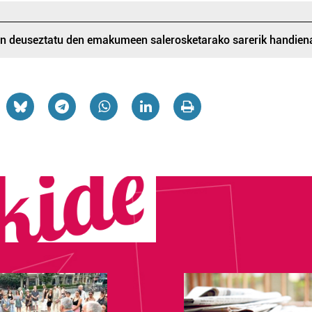
in deuseztatu den emakumeen salerosketarako sarerik handien