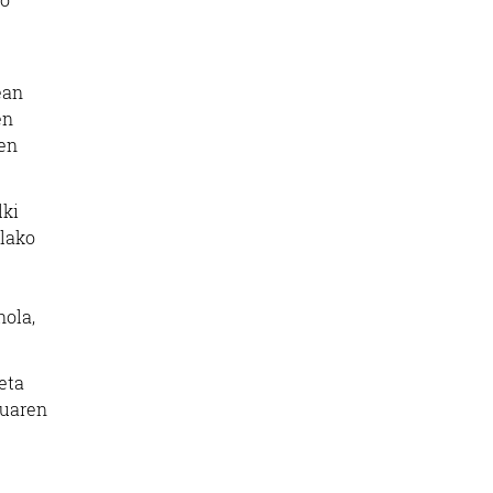
ean
en
zen
lki
elako
nola,
eta
tuaren