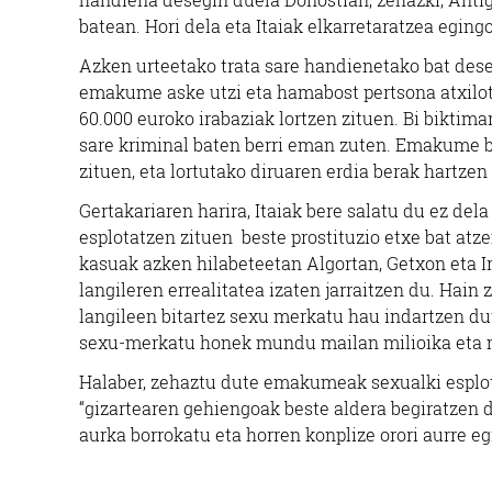
batean. Hori dela eta Itaiak elkarretaratzea eging
Azken urteetako trata sare handienetako bat dese
emakume aske utzi eta hamabost pertsona atxilot
60.000 euroko irabaziak lortzen zituen. Bi biktim
sare kriminal baten berri eman zuten. Emakume ba
zituen, eta lortutako diruaren erdia berak hartzen
Gertakariaren harira, Itaiak bere salatu du ez del
esplotatzen zituen beste prostituzio etxe bat atz
kasuak azken hilabeteetan Algortan, Getxon eta 
langileren errealitatea izaten jarraitzen du. Hai
langileen bitartez sexu merkatu hau indartzen du
sexu-merkatu honek mundu mailan milioika eta mi
Halaber, zehaztu dute emakumeak sexualki esplot
“gizartearen gehiengoak beste aldera begiratzen 
aurka borrokatu eta horren konplize orori aurre egi