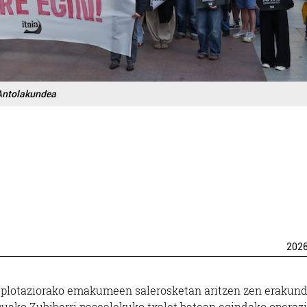
 Antolakundea
202
esplotaziorako emakumeen salerosketan aritzen zen erakund
guako Zubiberri pasealekuko txalet batean egindako operaz