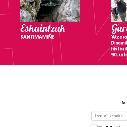
Eskaintzak
Gure
SANTIMAMIÑE
'Atzera
Dinamit
histor
90. ur
As