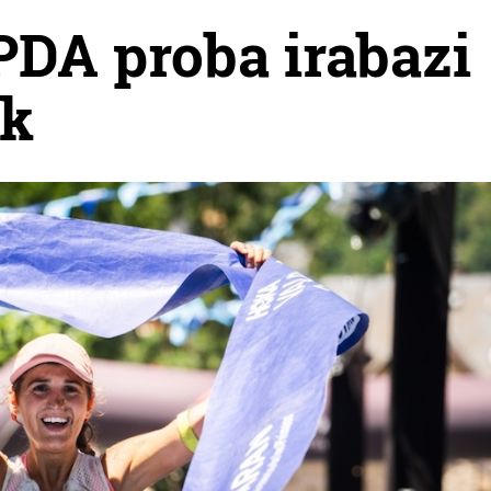
PDA proba irabazi
ok