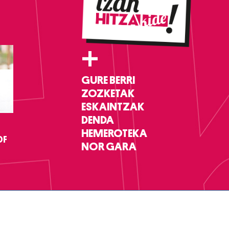
+
GURE BERRI
ZOZKETAK
ESKAINTZAK
DENDA
HEMEROTEKA
DF
NOR GARA