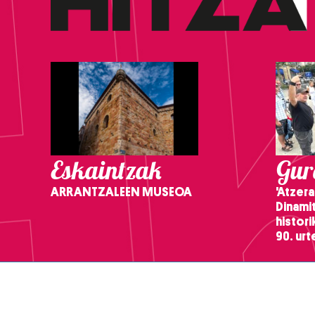
Eskaintzak
Gure
ARRANTZALEEN MUSEOA
'Atzera
Dinamit
histor
90. ur