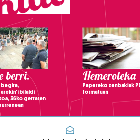
 berri.
Hemeroteka
 begira,
Papereko zenbakiak P
arekin' ibilaldi
formatuan
ikoa, 36ko gerraren
teurrenean