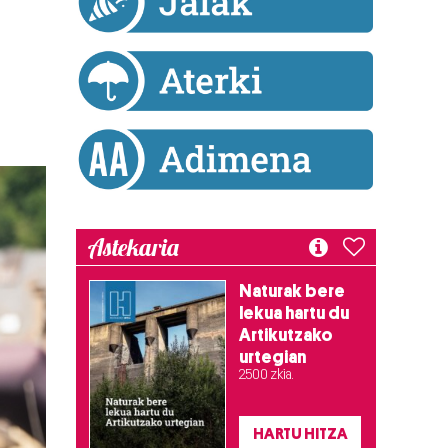
Astekaria
Naturak bere
lekua hartu du
Artikutzako
urtegian
2.500 zkia.
HARTU HITZA