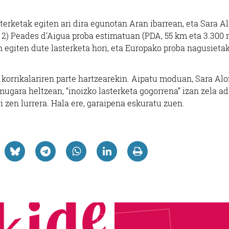
rketak egiten ari dira egunotan Aran ibarrean, eta Sara A
ak 2) Peades d’Aigua proba estimatuan (PDA, 55 km eta 3.300 
 egiten dute lasterketa hori, eta Europako proba nagusieta
 korrikalariren parte hartzearekin. Aipatu moduan, Sara Al
mugara heltzean, “inoizko lasterketa gogorrena” izan zela ad
ri zen lurrera. Hala ere, garaipena eskuratu zuen.