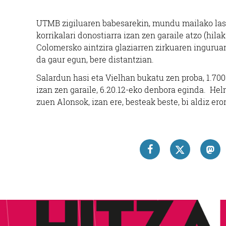
UTMB zigiluaren babesarekin, mundu mailako laste
korrikalari donostiarra izan zen garaile atzo (hil
Colomersko aintzira glaziarren zirkuaren inguruan
da gaur egun, bere distantzian.
Salardun hasi eta Vielhan bukatu zen proba, 1.700
izan zen garaile, 6.20.12-eko denbora eginda. Hel
zuen Alonsok, izan ere, besteak beste, bi aldiz ero