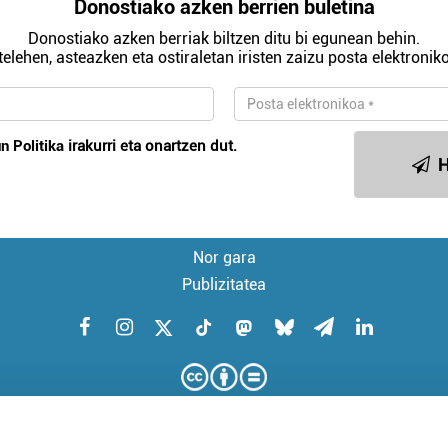
Donostiako azken berrien buletina
Donostiako azken berriak biltzen ditu bi egunean behin.
telehen, asteazken eta ostiraletan iristen zaizu posta elektroniko
n Politika
irakurri eta onartzen dut.
H
Nor gara
Publizitatea