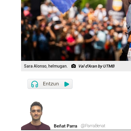
Sara Alonso, helmugan.
Val d'Aran by UTMB
@ParraBenat
Beñat Parra