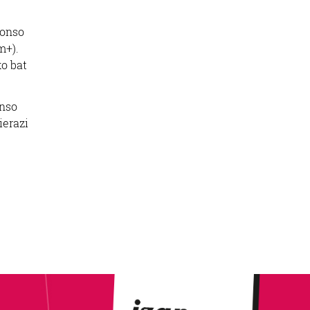
lonso
m+).
ko bat
onso
ierazi