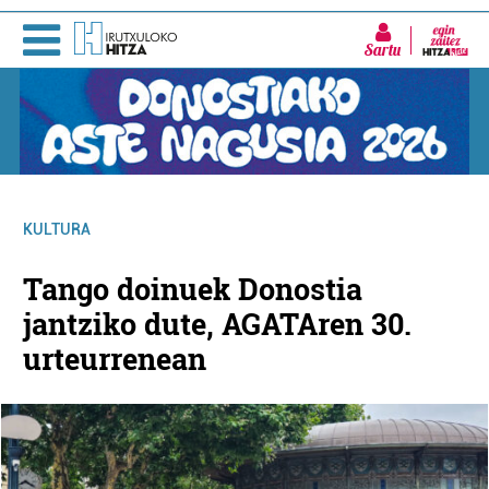
Sartu
KULTURA
Tango doinuek Donostia
jantziko dute, AGATAren 30.
urteurrenean