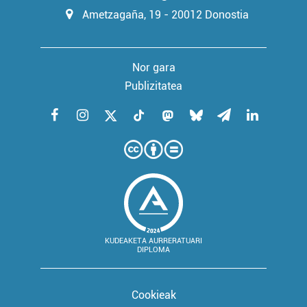
Ametzagaña, 19 - 20012 Donostia
Nor gara
Publizitatea
KUDEAKETA AURRERATUARI
DIPLOMA
Cookieak