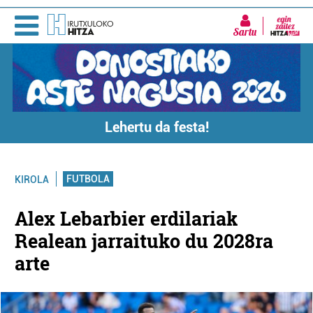
Sartu
Lehertu da festa!
FUTBOLA
KIROLA
Alex Lebarbier erdilariak
Realean jarraituko du 2028ra
arte