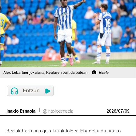
Alex Lebarbier jokalaria, Realaren partida batean.
Reala
Inaxio Esnaola
@inaxioesnaola
2026
/
07
/
09
Realak harrobiko jokalariak lotzea lehenetsi du udako