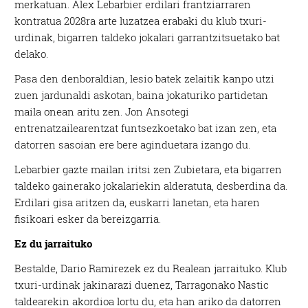
merkatuan. Alex Lebarbier erdilari frantziarraren
kontratua 2028ra arte luzatzea erabaki du klub txuri-
urdinak, bigarren taldeko jokalari garrantzitsuetako bat
delako.
Pasa den denboraldian, lesio batek zelaitik kanpo utzi
zuen jardunaldi askotan, baina jokaturiko partidetan
maila onean aritu zen. Jon Ansotegi
entrenatzailearentzat funtsezkoetako bat izan zen, eta
datorren sasoian ere bere aginduetara izango du.
Lebarbier gazte mailan iritsi zen Zubietara, eta bigarren
taldeko gainerako jokalariekin alderatuta, desberdina da.
Erdilari gisa aritzen da, euskarri lanetan, eta haren
fisikoari esker da bereizgarria.
Ez du jarraituko
Bestalde, Dario Ramirezek ez du Realean jarraituko. Klub
txuri-urdinak jakinarazi duenez, Tarragonako Nastic
taldearekin akordioa lortu du, eta han ariko da datorren