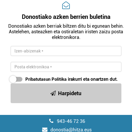
Donostiako azken berrien buletina
Donostiako azken berriak biltzen ditu bi egunean behin.
Astelehen, asteazken eta ostiraletan iristen zaizu posta
elektronikora.
Pribatutasun Politika
irakurri eta onartzen dut.
Harpidetu
943-46 72 36
donostia@hitza.eus