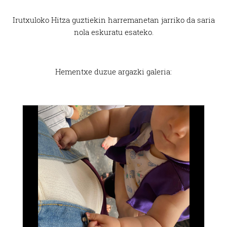
Irutxuloko Hitza guztiekin harremanetan jarriko da saria
nola eskuratu esateko.
Hementxe duzue argazki galeria: