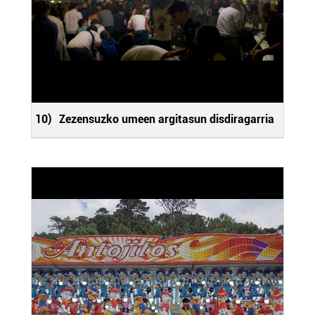
10)
Zezensuzko umeen argitasun disdiragarria