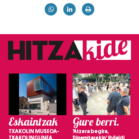
Eskaintzak
Gure berri.
TXAKOLIN MUSEOA-
'Atzera begira,
TXAKOLINGUNEA
Dinamitarekin' ibilaldi