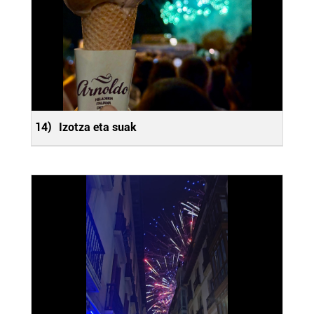
erabiltzen dituen hauta dezakezu.
Bazkide batzuek ez dizute baimenik eskatzen, eta beren
interes komertzial legitimoetan babesten dira. Ikusi gure
bazkideen zerrenda, beren ustez zein helburutarako
duten interes legitimoa eta horren aurka nola egin
dezakezun ikusteko.
14)
Izotza eta suak
Lortu zure datu pertsonalak prozesatzeko moduari
buruzko informazio gehiago eta ezarri zure lehentasunak
datuen atalean. Edozein unetan alda edo ken dezakezu
zure baimena Cookieen adierazpenean.
Webgune honek cookie propioak eta hirugarrenen cookie-
fitxategiak erabiltzen ditu. Zure esperientzia eta
zerbitzuak hobetzeko asmoz, cookie teknologiaz
baliatzen gara. Ohar hau onartuz gero, teknologia hori
erabiltzeko baimen esplizitua ematen diguzu.
Gehiago