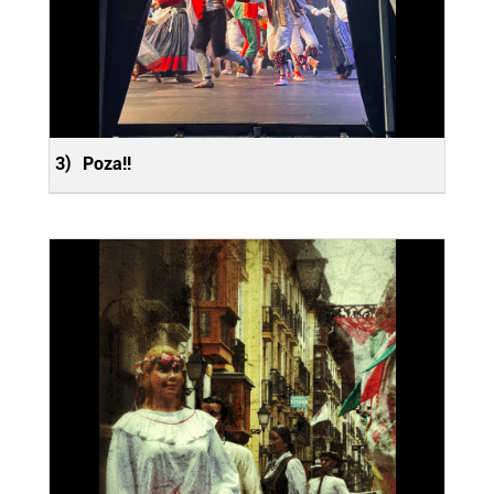
3)
Poza!!