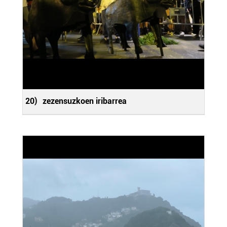
20)
zezensuzkoen iribarrea