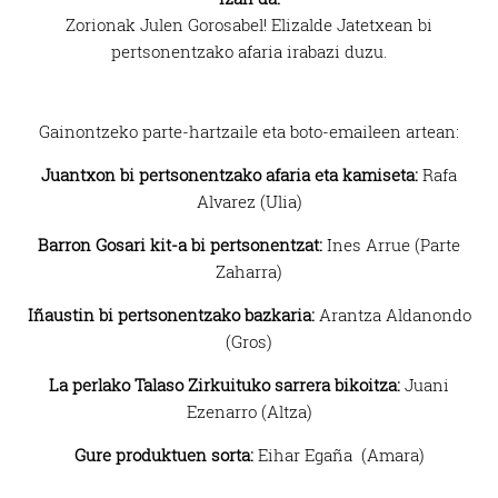
Zorionak Julen Gorosabel! Elizalde Jatetxean bi
pertsonentzako afaria irabazi duzu.
Gainontzeko parte-hartzaile eta boto-emaileen artean:
Juantxon bi pertsonentzako afaria eta kamiseta:
Rafa
Alvarez (Ulia)
Barron Gosari kit-a bi pertsonentzat:
Ines Arrue (Parte
Zaharra)
Iñaustin bi pertsonentzako bazkaria:
Arantza Aldanondo
(Gros)
La perlako Talaso Zirkuituko sarrera bikoitza:
Juani
Ezenarro (Altza)
Gure produktuen sorta:
Eihar Egaña (Amara)