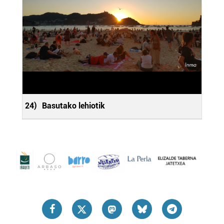
24)
Basutako lehiotik