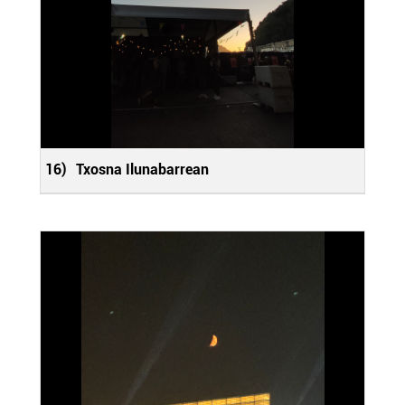
16)
Txosna Ilunabarrean