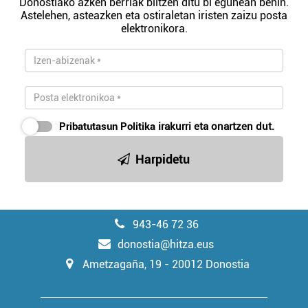
Donostiako azken berriak biltzen ditu bi egunean behin.
Astelehen, asteazken eta ostiraletan iristen zaizu posta
elektronikora.
Pribatutasun Politika
irakurri eta onartzen dut.
Harpidetu
943-46 72 36
donostia@hitza.eus
Ametzagaña, 19 - 20012 Donostia