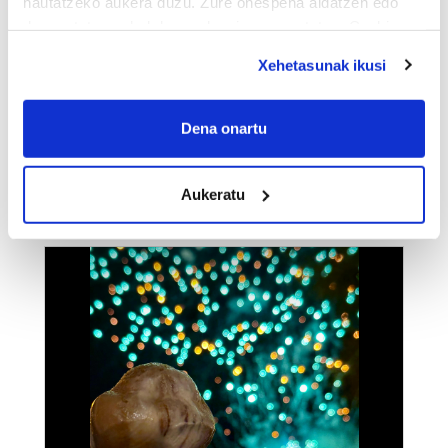
hautatzeko aukera duzu. Zure onespena aldatzen edo
deuseztatzen ahal duzu edozein momentutan, Cookie
deklaraziotik edo Privacy triggerean klikatuz.
Xehetasunak ikusi
If you allow, we would also like to:
Collect information about your geographical
Dena onartu
location which can be accurate to within several
meters
13)
Sugaua
Aukeratu
Identify your device by actively scanning it for
specific characteristics (fingerprinting)
Find out more about how your personal data is processed
and set your preferences in the
details section
.
Guk eta gure bazkideek zure datu pertsonalak
prozesatzen ditugu, zure IP zenbakia, besteak beste,
teknologia erabiliz, cookieak adibidez, iragarki eta eduki
pertsonalizatuak eskaintzeko, iragarkiak eta edukia
neurtzeko, jendeari buruzko informazioa biltzeko eta
produktuak garatzeko. Zure datuak nork eta zertarako