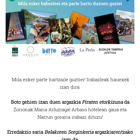
Mila esker parte hartzaile guztiei! Irabazleak hauexek
izan dira:
Boto gehien izan duen argazkia
Piraten etorkizuna
da
Zorionak Maria Arluziaga! Arbaso hotelean gaua eta
Narrun gosaria irabazi dituzu!
Erredakzio saria
Belakoren Sorginkeria
argazkiarentzako
izan da.