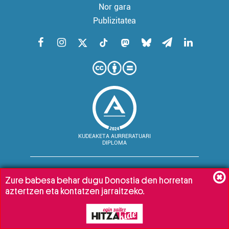
Nor gara
Publizitatea
KUDEAKETA AURRERATUARI
DIPLOMA
Cookieak
Zure babesa behar dugu Donostia den horretan
Pribatutasun politika
aztertzen eta kontatzen jarraitzeko.
Argitalpen politika
Aniztasun politika