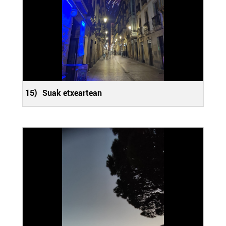
irakurri
15)
Suak etxeartean