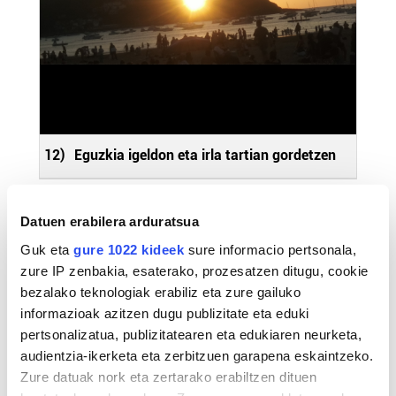
12)
Eguzkia igeldon eta irla tartian gordetzen
Datuen erabilera arduratsua
Guk eta
gure 1022 kideek
sure informacio pertsonala,
zure IP zenbakia, esaterako, prozesatzen ditugu, cookie
bezalako teknologiak erabiliz eta zure gailuko
informazioak azitzen dugu publizitate eta eduki
pertsonalizatua, publizitatearen eta edukiaren neurketa,
audientzia-ikerketa eta zerbitzuen garapena eskaintzeko.
Zure datuak nork eta zertarako erabiltzen dituen