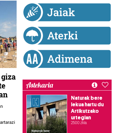
 giza
Astekaria
te
ean
Naturak bere
lekua hartu du
an
Artikutzako
urtegian
artarazi
2.500 zkia.