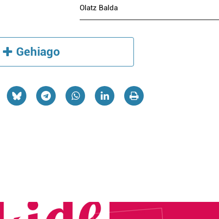
Olatz Balda
Gehiago