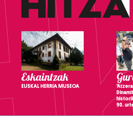
Eskaintzak
Gure
EUSKAL HERRIA MUSEOA
'Atzera
Dinamit
histor
90. ur