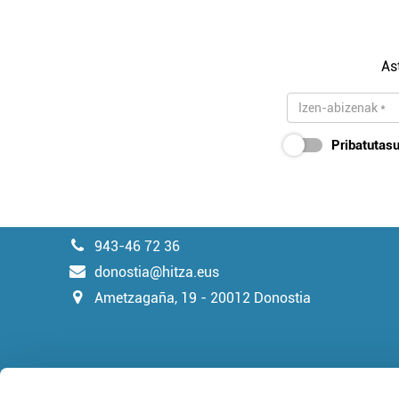
As
Pribatutasu
943-46 72 36
donostia@hitza.eus
Ametzagaña, 19 - 20012 Donostia