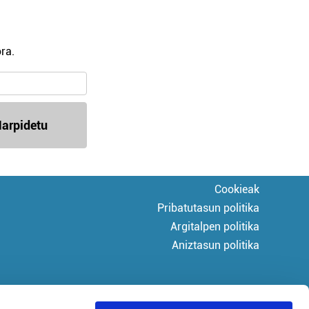
ra.
arpidetu
Cookieak
Pribatutasun politika
Argitalpen politika
Aniztasun politika