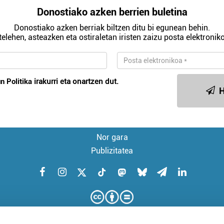
Donostiako azken berrien buletina
Donostiako azken berriak biltzen ditu bi egunean behin.
telehen, asteazken eta ostiraletan iristen zaizu posta elektroniko
n Politika
irakurri eta onartzen dut.
H
Nor gara
Publizitatea