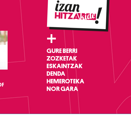
+
GURE BERRI
ZOZKETAK
ESKAINTZAK
DENDA
HEMEROTEKA
DF
NOR GARA