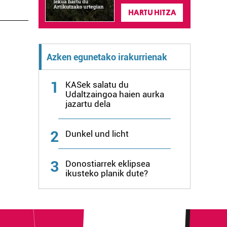
HARTU HITZA
Azken egunetako irakurrienak
1
KASek salatu du
Udaltzaingoa haien aurka
jazartu dela
2
Dunkel und licht
3
Donostiarrek eklipsea
ikusteko planik dute?