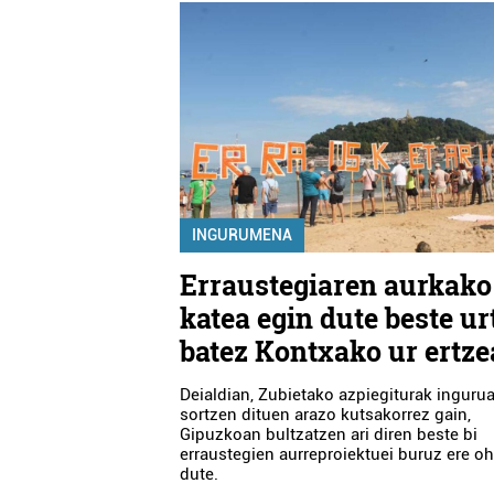
INGURUMENA
Erraustegiaren aurkako
katea egin dute beste ur
batez Kontxako ur ertz
Deialdian, Zubietako azpiegiturak inguru
sortzen dituen arazo kutsakorrez gain,
Gipuzkoan bultzatzen ari diren beste bi
erraustegien aurreproiektuei buruz ere oh
dute.