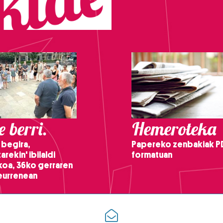
 berri.
Hemeroteka
 begira,
Papereko zenbakiak P
arekin' ibilaldi
formatuan
ikoa, 36ko gerraren
teurrenean