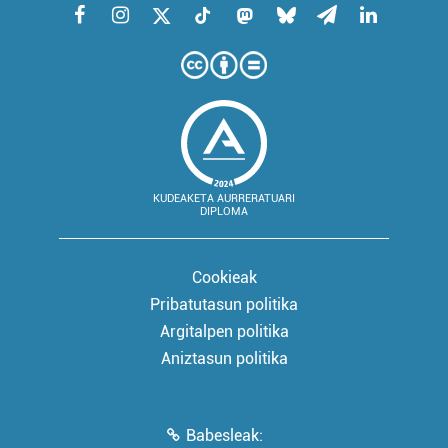
KUDEAKETA AURRERATUARI
DIPLOMA
Cookieak
Pribatutasun politika
Argitalpen politika
Aniztasun politika
Babesleak: