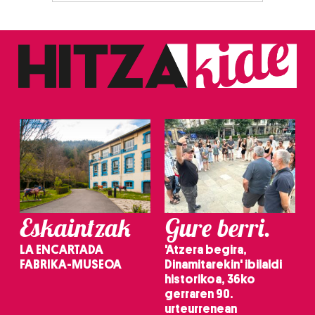
Eskaintzak
Gure berri.
LA ENCARTADA
'Atzera begira,
FABRIKA-MUSEOA
Dinamitarekin' ibilaldi
historikoa, 36ko
gerraren 90.
urteurrenean