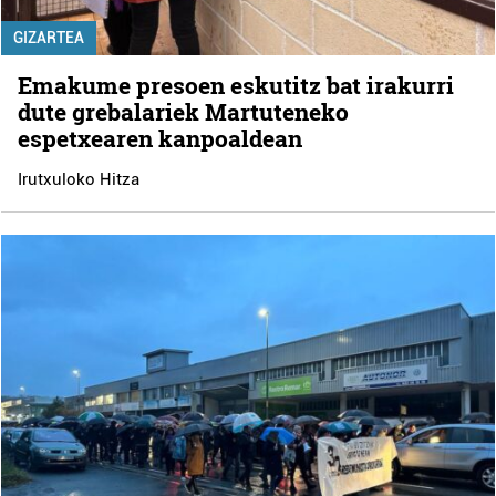
GIZARTEA
Emakume presoen eskutitz bat irakurri
dute grebalariek Martuteneko
espetxearen kanpoaldean
Irutxuloko Hitza