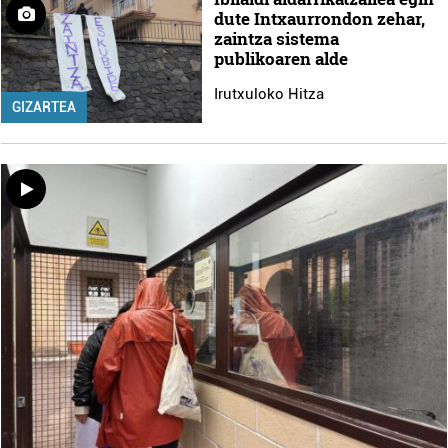
dute Intxaurrondon zehar,
zaintza sistema
publikoaren alde
Irutxuloko Hitza
GIZARTEA