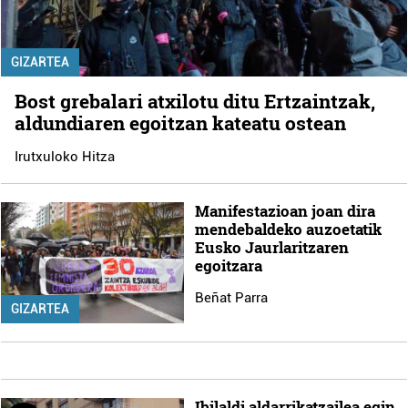
GIZARTEA
Bost grebalari atxilotu ditu Ertzaintzak,
aldundiaren egoitzan kateatu ostean
Irutxuloko Hitza
Manifestazioan joan dira
mendebaldeko auzoetatik
Eusko Jaurlaritzaren
egoitzara
Beñat Parra
GIZARTEA
Ibilaldi aldarrikatzailea egin