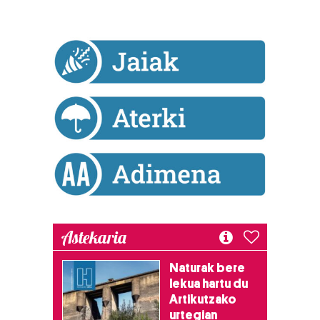
bazkideen zerrenda, beren ustez zein helburutarako
duten interes legitimoa eta horren aurka nola egin
dezakezun ikusteko.
Lortu zure datu pertsonalak prozesatzeko moduari
buruzko informazio gehiago eta ezarri zure lehentasunak
datuen atalean. Edozein unetan alda edo ken dezakezu
zure baimena Cookieen adierazpenean.
Webgune honek cookie propioak eta hirugarrenen cookie-
fitxategiak erabiltzen ditu. Zure esperientzia eta
zerbitzuak hobetzeko asmoz, cookie teknologiaz
baliatzen gara. Ohar hau onartuz gero, teknologia hori
Astekaria
erabiltzeko baimen esplizitua ematen diguzu.
Gehiago
irakurri
Naturak bere
lekua hartu du
Artikutzako
urtegian