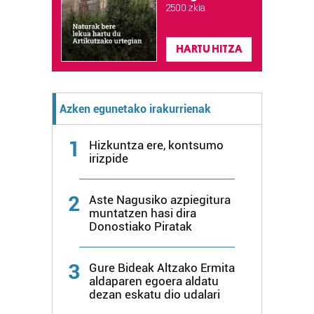
2.500 zkia.
HARTU HITZA
Azken egunetako irakurrienak
1
Hizkuntza ere, kontsumo
irizpide
2
Aste Nagusiko azpiegitura
muntatzen hasi dira
Donostiako Piratak
3
Gure Bideak Altzako Ermita
aldaparen egoera aldatu
dezan eskatu dio udalari