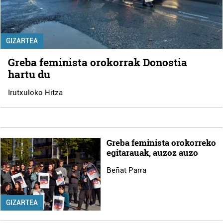
GIZARTEA
Greba feminista orokorrak Donostia
hartu du
Irutxuloko Hitza
Greba feminista orokorreko
egitarauak, auzoz auzo
Beñat Parra
GIZARTEA