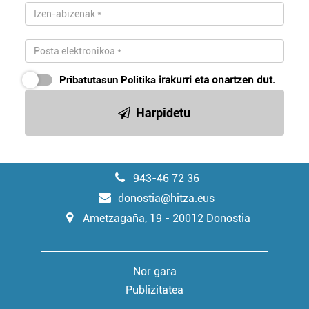
Pribatutasun Politika
irakurri eta onartzen dut.
Harpidetu
943-46 72 36
donostia@hitza.eus
Ametzagaña, 19 - 20012 Donostia
Nor gara
Publizitatea