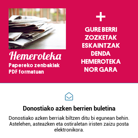
+
GURE BERRI
ZOZKETAK
ESKAINTZAK
Hemeroteka
DENDA
HEMEROTEKA
Papereko zenbakiak
NOR GARA
PDF formatuan
Donostiako azken berrien buletina
Donostiako azken berriak biltzen ditu bi egunean behin.
Astelehen, asteazken eta ostiraletan iristen zaizu posta
elektronikora.