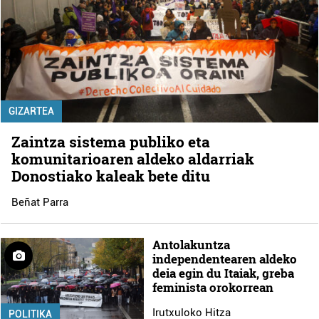
GIZARTEA
Zaintza sistema publiko eta
komunitarioaren aldeko aldarriak
Donostiako kaleak bete ditu
Beñat Parra
Antolakuntza
independentearen aldeko
deia egin du Itaiak, greba
feminista orokorrean
Irutxuloko Hitza
POLITIKA