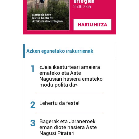
urtegian
Webgune honek cookie propioak eta hirugarrenen cookie-
2.500 zkia.
fitxategiak erabiltzen ditu. Zure esperientzia eta
zerbitzuak hobetzeko asmoz, cookie teknologiaz
HARTU HITZA
baliatzen gara. Ohar hau onartuz gero, teknologia hori
erabiltzeko baimen esplizitua ematen diguzu.
Gehiago
irakurri
Azken egunetako irakurrienak
1
«Jaia ikasturteari amaiera
emateko eta Aste
Nagusiari hasiera emateko
modu polita da»
2
Lehertu da festa!
3
Bagerak eta Jaraneroek
eman diote hasiera Aste
Nagusi Piratari