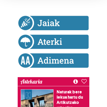
Guk eta gure bazkideek zure datu pertsonalak
prozesatzen ditugu, zure IP zenbakia, besteak beste,
teknologia erabiliz, cookieak adibidez, iragarki eta eduki
pertsonalizatuak eskaintzeko, iragarkiak eta edukia
neurtzeko, jendeari buruzko informazioa biltzeko eta
produktuak garatzeko. Zure datuak nork eta zertarako
erabiltzen dituen hauta dezakezu.
Bazkide batzuek ez dizute baimenik eskatzen, eta beren
interes komertzial legitimoetan babesten dira. Ikusi gure
bazkideen zerrenda, beren ustez zein helburutarako
duten interes legitimoa eta horren aurka nola egin
dezakezun ikusteko.
Astekaria
Lortu zure datu pertsonalak prozesatzeko moduari
buruzko informazio gehiago eta ezarri zure lehentasunak
Naturak bere
datuen atalean. Edozein unetan alda edo ken dezakezu
lekua hartu du
zure baimena Cookieen adierazpenean.
Artikutzako