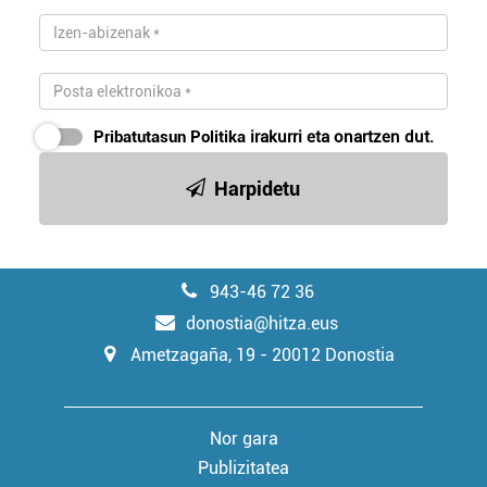
Pribatutasun Politika
irakurri eta onartzen dut.
Harpidetu
943-46 72 36
donostia@hitza.eus
Ametzagaña, 19 - 20012 Donostia
Nor gara
Publizitatea