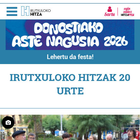
Sartu
Lehertu da festa!
IRUTXULOKO HITZAK 20
URTE