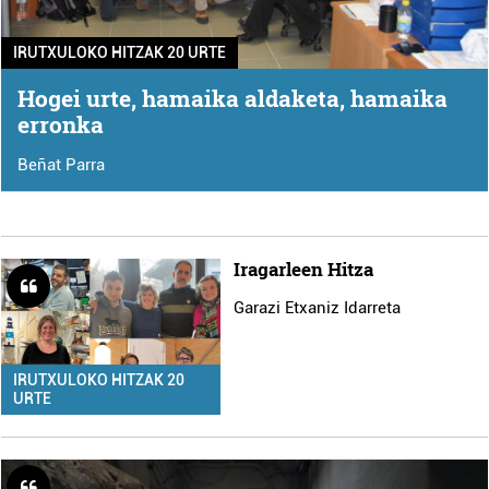
IRUTXULOKO HITZAK 20 URTE
Hogei urte, hamaika aldaketa, hamaika
erronka
Beñat Parra
Iragarleen Hitza
Garazi Etxaniz Idarreta
IRUTXULOKO HITZAK 20
URTE