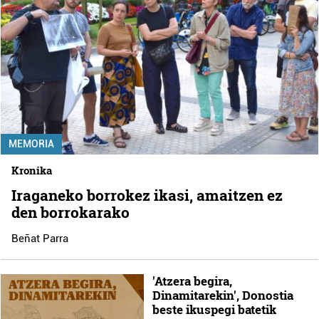
MEMORIA
Kronika
Iraganeko borrokez ikasi, amaitzen ez
den borrokarako
Beñat Parra
'Atzera begira,
Dinamitarekin', Donostia
beste ikuspegi batetik