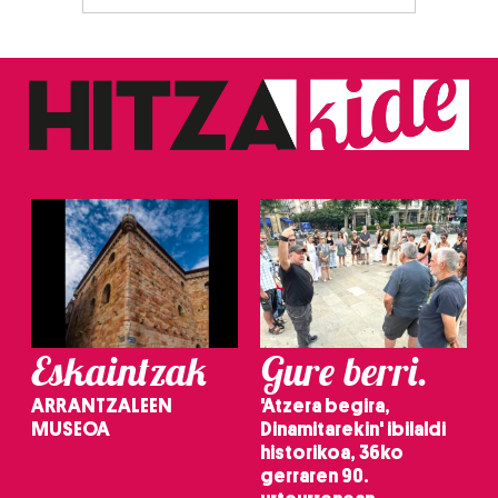
Eskaintzak
Gure berri.
ARRANTZALEEN
'Atzera begira,
MUSEOA
Dinamitarekin' ibilaldi
historikoa, 36ko
gerraren 90.