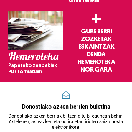
urteurrenean
+
GURE BERRI
ZOZKETAK
ESKAINTZAK
Hemeroteka
DENDA
HEMEROTEKA
Papereko zenbakiak
NOR GARA
PDF formatuan
Donostiako azken berrien buletina
Donostiako azken berriak biltzen ditu bi egunean behin.
Astelehen, asteazken eta ostiraletan iristen zaizu posta
elektronikora.