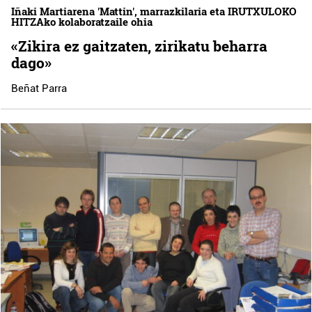
Iñaki Martiarena 'Mattin', marrazkilaria eta IRUTXULOKO
HITZAko kolaboratzaile ohia
«Zikira ez gaitzaten, zirikatu beharra
dago»
Beñat Parra