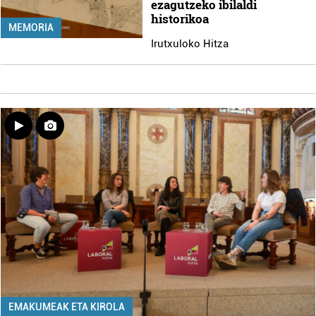
ezagutzeko ibilaldi
historikoa
MEMORIA
Irutxuloko Hitza
EMAKUMEAK ETA KIROLA