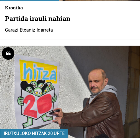
Kronika
Partida irauli nahian
Garazi Etxaniz Idarreta
IRUTXULOKO HITZAK 20 URTE