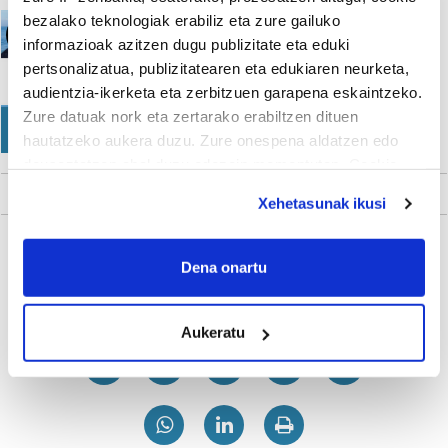
Harpidedunen Hitza
bezalako teknologiak erabiliz eta zure gailuko
informazioak azitzen dugu publizitate eta eduki
Garazi Etxaniz Idarreta
pertsonalizatua, publizitatearen eta edukiaren neurketa,
audientzia-ikerketa eta zerbitzuen garapena eskaintzeko.
Zure datuak nork eta zertarako erabiltzen dituen
IRUTXULOKO HITZAK 20
URTE
hautatzeko aukera duzu. Zure onespena aldatzen edo
deuseztatzen ahal duzu edozein momentutan, Cookie
deklaraziotik edo Privacy triggerean klikatuz.
Xehetasunak ikusi
If you allow, we would also like to:
Collect information about your geographical
Dena onartu
Gehiago
location which can be accurate to within several
meters
Aukeratu
Identify your device by actively scanning it for
specific characteristics (fingerprinting)
Find out more about how your personal data is processed
and set your preferences in the
details section
.