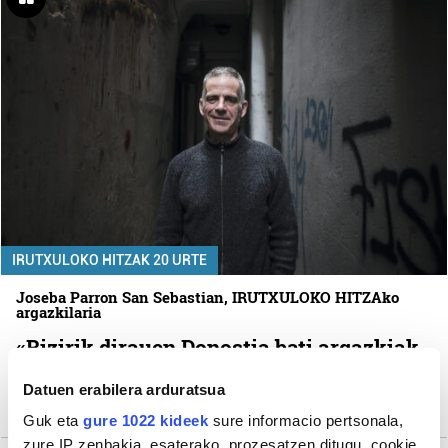
IRUTXULOKO HITZAK 20 URTE
Joseba Parron San Sebastian, IRUTXULOKO HITZAko
argazkilaria
«Bizirik dirauen Donostia bati argazkiak
egiten jarraitu nahi dut»
Datuen erabilera arduratsua
Xalba Ramirez
Guk eta
gure 1022 kideek
sure informacio pertsonala,
zure IP zenbakia, esaterako, prozesatzen ditugu, cookie