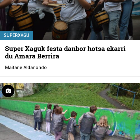
SUPERXAGU
Super Xaguk festa danbor hotsa ekarri
du Amara Berrira
Maitane Aldanondo