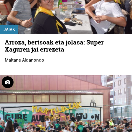
JAIAK
Arroza, bertsoak eta jolasa: Super
Xaguren jai errezeta
Maitane Aldanondo