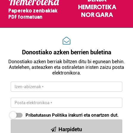
Hemeroteka
HEMEROTEKA
Papereko zenbakiak
NOR GARA
PDF formatuan
Donostiako azken berrien buletina
Donostiako azken berriak biltzen ditu bi egunean behin.
Astelehen, asteazken eta ostiraletan iristen zaizu posta
elektronikora.
Pribatutasun Politika
irakurri eta onartzen dut.
Harpidetu