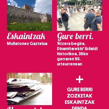
Eskaintzak
Gure berri.
Muñatones Gaztelua
'Atzera begira,
Dinamitarekin' ibilaldi
historikoa, 36ko
gerraren 90.
urteurrenean
+
GURE BERRI
ZOZKETAK
ESKAINTZAK
DENDA