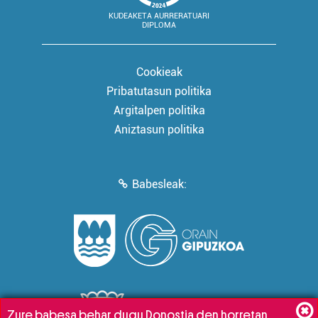
KUDEAKETA AURRERATUARI
DIPLOMA
Cookieak
Pribatutasun politika
Argitalpen politika
Aniztasun politika
Babesleak:
Zure babesa behar dugu Donostia den horretan