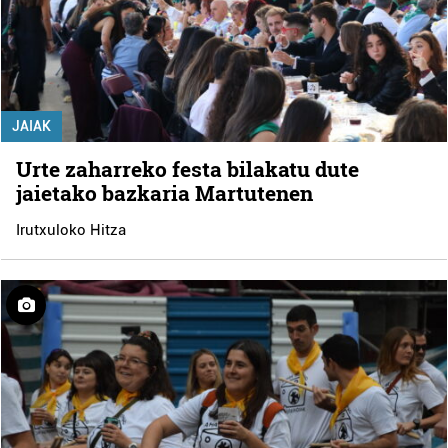
JAIAK
Urte zaharreko festa bilakatu dute
jaietako bazkaria Martutenen
Irutxuloko Hitza