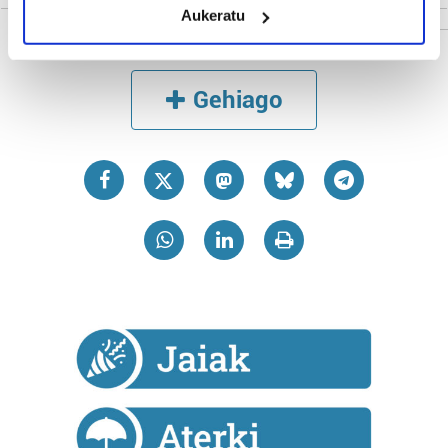
Aukeratu
Identify your device by actively scanning it for
specific characteristics (fingerprinting)
Find out more about how your personal data is processed
Gehiago
and set your preferences in the
details section
.
Guk eta gure bazkideek zure datu pertsonalak
prozesatzen ditugu, zure IP zenbakia, besteak beste,
teknologia erabiliz, cookieak adibidez, iragarki eta eduki
pertsonalizatuak eskaintzeko, iragarkiak eta edukia
neurtzeko, jendeari buruzko informazioa biltzeko eta
produktuak garatzeko. Zure datuak nork eta zertarako
erabiltzen dituen hauta dezakezu.
Bazkide batzuek ez dizute baimenik eskatzen, eta beren
interes komertzial legitimoetan babesten dira. Ikusi gure
bazkideen zerrenda, beren ustez zein helburutarako
duten interes legitimoa eta horren aurka nola egin
dezakezun ikusteko.