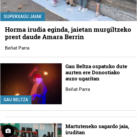
SUPERXAGU JAIAK
Horma irudia eginda, jaietan murgiltzeko
prest daude Amara Berrin
Beñat Parra
Gau Beltza ospatuko dute
aurten ere Donostiako
auzo ugaritan
Beñat Parra
GAU BELTZA
Martuteneko sagardo jaia,
iruditan