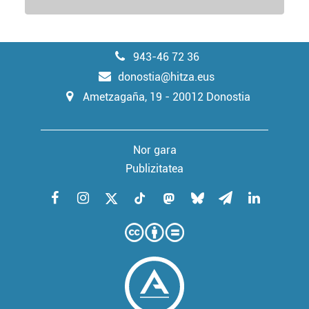
943-46 72 36
donostia@hitza.eus
Ametzagaña, 19 - 20012 Donostia
Nor gara
Publizitatea