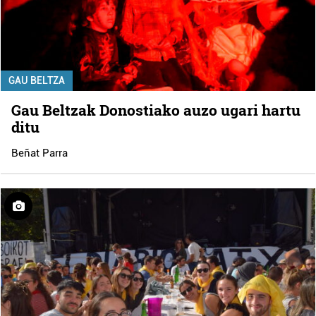
GAU BELTZA
Gau Beltzak Donostiako auzo ugari hartu
ditu
Beñat Parra