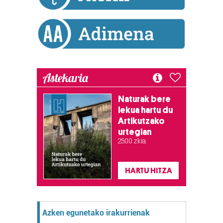
Lortu zure datu pertsonalak prozesatzeko moduari
buruzko informazio gehiago eta ezarri zure lehentasunak
datuen atalean. Edozein unetan alda edo ken dezakezu
zure baimena Cookieen adierazpenean.
Astekaria
Webgune honek cookie propioak eta hirugarrenen cookie-
fitxategiak erabiltzen ditu. Zure esperientzia eta
zerbitzuak hobetzeko asmoz, cookie teknologiaz
Naturak bere
lekua hartu du
baliatzen gara. Ohar hau onartuz gero, teknologia hori
Artikutzako
erabiltzeko baimen esplizitua ematen diguzu.
Gehiago
urtegian
irakurri
2.500 zkia.
HARTU HITZA
Azken egunetako irakurrienak