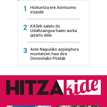
1
Hizkuntza ere, kontsumo
irizpide
2
KASek salatu du
Udaltzaingoa haien aurka
jazartu dela
3
Aste Nagusiko azpiegitura
muntatzen hasi dira
Donostiako Piratak