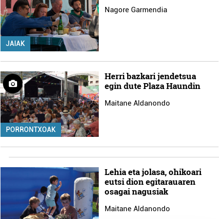
Nagore Garmendia
JAIAK
Herri bazkari jendetsua
egin dute Plaza Haundin
Maitane Aldanondo
PORRONTXOAK
Lehia eta jolasa, ohikoari
eutsi dion egitarauaren
osagai nagusiak
Maitane Aldanondo