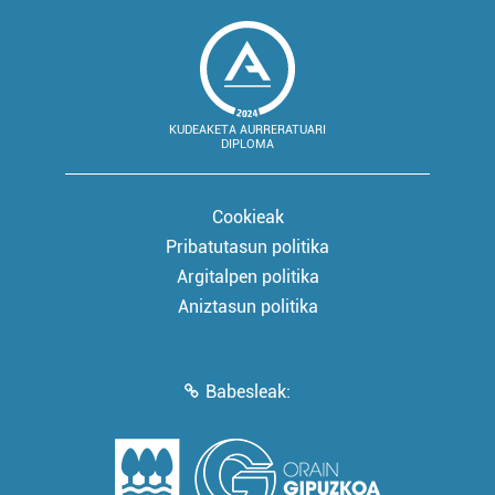
KUDEAKETA AURRERATUARI
DIPLOMA
Cookieak
Pribatutasun politika
Argitalpen politika
Aniztasun politika
Babesleak: