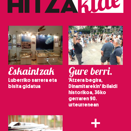
Eskaintzak
Gure berri.
Luberriko sarrera eta
'Atzera begira,
bisita gidatua
Dinamitarekin' ibilaldi
historikoa, 36ko
gerraren 90.
urteurrenean
+