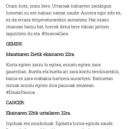
Orain hotz, orain bero. Urtaroak nahasten zaizkigun
honetan zu ere nahasi samar zaude. Aurrera egin edo ez,
ez da erraza tenperaturarekin asmatzea. Har ezazu
itsasoan bainu bat, horrek dena bere tokian jartzen
laguntzen du eta. #ItsasoaGara
GEMINI:
Maiatzaren 21etik ekainaren 22ra.
Kosta egiten zaizu lo egitea, esnatu egiten zara
gauerdian. Buelta eta buelta ari zara kontu berdinarekin,
baina ez zara erabakia hartzera ausartzen. Batzuetan
minak arindu egiten dira pausoak ematean.
#EmanPausoa
CANCER:
Ekainaren 22tik uztailaren 22ra.
Ispiluak eta muskuluak. Egolatra hutsa eginda zaude.