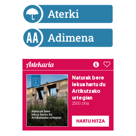
teknologia erabiliz, cookieak adibidez, iragarki eta eduki
pertsonalizatuak eskaintzeko, iragarkiak eta edukia
neurtzeko, jendeari buruzko informazioa biltzeko eta
produktuak garatzeko. Zure datuak nork eta zertarako
erabiltzen dituen hauta dezakezu.
Bazkide batzuek ez dizute baimenik eskatzen, eta beren
interes komertzial legitimoetan babesten dira. Ikusi gure
Astekaria
bazkideen zerrenda, beren ustez zein helburutarako
duten interes legitimoa eta horren aurka nola egin
dezakezun ikusteko.
Naturak bere
lekua hartu du
Artikutzako
Lortu zure datu pertsonalak prozesatzeko moduari
urtegian
buruzko informazio gehiago eta ezarri zure lehentasunak
2.500 zkia.
datuen atalean. Edozein unetan alda edo ken dezakezu
zure baimena Cookieen adierazpenean.
HARTU HITZA
Webgune honek cookie propioak eta hirugarrenen cookie-
fitxategiak erabiltzen ditu. Zure esperientzia eta