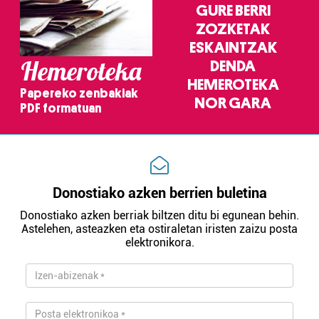
GURE BERRI
ZOZKETAK
ESKAINTZAK
Hemeroteka
DENDA
HEMEROTEKA
Papereko zenbakiak
NOR GARA
PDF formatuan
Donostiako azken berrien buletina
Donostiako azken berriak biltzen ditu bi egunean behin.
Astelehen, asteazken eta ostiraletan iristen zaizu posta
elektronikora.