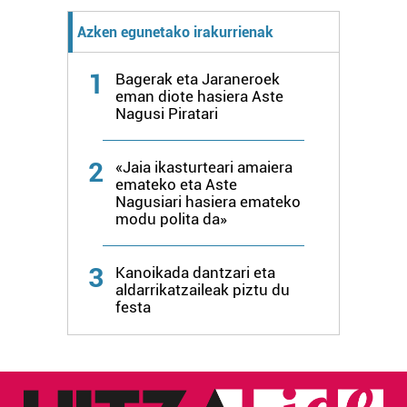
zerbitzuak hobetzeko asmoz, cookie teknologiaz
Azken egunetako irakurrienak
baliatzen gara. Ohar hau onartuz gero, teknologia hori
erabiltzeko baimen esplizitua ematen diguzu.
Gehiago
1
Bagerak eta Jaraneroek
irakurri
eman diote hasiera Aste
Nagusi Piratari
2
«Jaia ikasturteari amaiera
emateko eta Aste
Nagusiari hasiera emateko
modu polita da»
3
Kanoikada dantzari eta
aldarrikatzaileak piztu du
festa