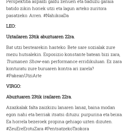
Perspektiba aspaldi galdu zenuen eta baduzu garaia
batido zikin horiek utzi eta lagun arteko zuritora
pasatzeko. Arren. #NahikoaDa
LEO:
Uztailaren 23tik abuztuaren 22ra.
Bat utzi bestearekin hasteko. Bete sare sozialak zure
mezu hutsalekin. Esposizio konstante batean bizi zara,
Trumanen Show
-ean performance erridikuluan. Ez zara
konturatu zure buruaren kontra ari zarela?
#PakeanUtziArte
VIRGO:
Abuztuaren 23tik irailaren 22ra.
Azazkalak falta zaizkizu lanaren lanaz, baina modan
egon nahi eta berriak itsatsi dituzu: purpurina eta beixa.
Ea horrela bezeroek propina gehiago uzten dizuten.
#ZeuEreErotuZara #PentsatzekoTxokora