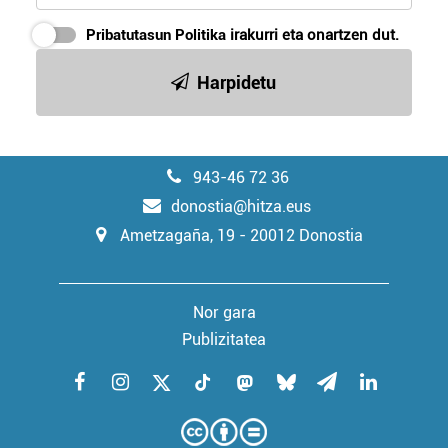
Pribatutasun Politika
irakurri eta onartzen dut.
Harpidetu
943-46 72 36
donostia@hitza.eus
Ametzagaña, 19 - 20012 Donostia
Nor gara
Publizitatea