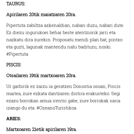
TAURUS:
Apirilaren 20tik maiatzaren 20ra.
Pipertuta zabiltza azkenaldian, nabari duzu, nabari dute.
Ez diezu ingurukoei behar beste atentziorik jarri eta
nazkatu dira zurekin. Proposatu mendi plan bat, pintxo
eta guzti, lagunak mantendu nahi badituzu, noski.
#Pipertuta
PISCIS:
Otsailaren 19tik martxoaren 20ra.
Ur garbirik ez zaizu ia geratzen Donostia osoan, Piscis
maitea, zure ezkata dantzaren distira erakusteko. Segi
ezazu borrokan amua irentsi gabe, zure borrokak saria
izango du eta. #OzeanoTuristikoa
ARIES:
Martxoaren 21etik apirilaren 19ra.