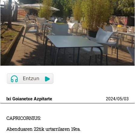
Ixi Goianetxe Azpitarte
2024
/
05
/
03
CAPRICORNIUS:
Abenduaren 22tik urtarrilaren 19ra.