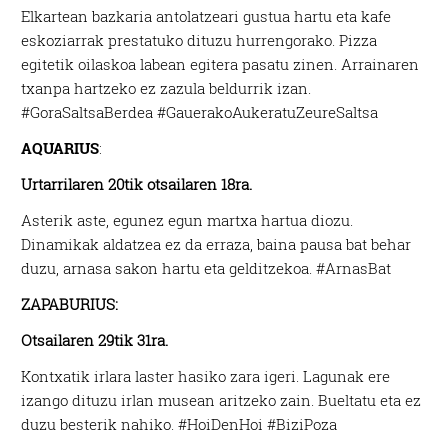
Elkartean bazkaria antolatzeari gustua hartu eta kafe
eskoziarrak prestatuko dituzu hurrengorako. Pizza
egitetik oilaskoa labean egitera pasatu zinen. Arrainaren
txanpa hartzeko ez zazula beldurrik izan.
#GoraSaltsaBerdea #GauerakoAukeratuZeureSaltsa
AQUARIUS
:
Urtarrilaren 20tik otsailaren 18ra.
Asterik aste, egunez egun martxa hartua diozu.
Dinamikak aldatzea ez da erraza, baina pausa bat behar
duzu, arnasa sakon hartu eta gelditzekoa. #ArnasBat
ZAPABURIUS:
Otsailaren 29tik 31ra.
Kontxatik irlara laster hasiko zara igeri. Lagunak ere
izango dituzu irlan musean aritzeko zain. Bueltatu eta ez
duzu besterik nahiko. #HoiDenHoi #BiziPoza