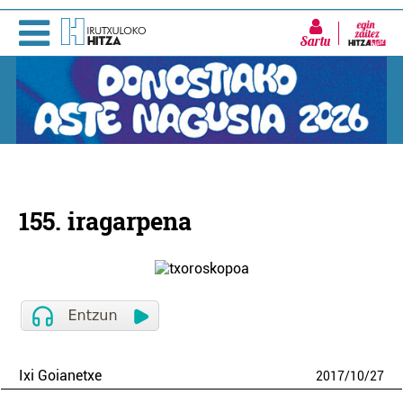
Sartu
155. iragarpena
Ixi Goianetxe
2017
/
10
/
27