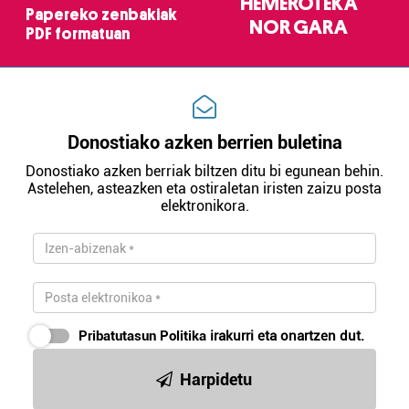
HEMEROTEKA
Papereko zenbakiak
NOR GARA
PDF formatuan
Donostiako azken berrien buletina
Donostiako azken berriak biltzen ditu bi egunean behin.
Astelehen, asteazken eta ostiraletan iristen zaizu posta
elektronikora.
Pribatutasun Politika
irakurri eta onartzen dut.
Harpidetu