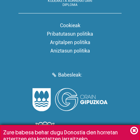
KUDEAKETA AURRERATUARI
DIPLOMA
Cookieak
Pribatutasun politika
Argitalpen politika
Aniztasun politika
Babesleak:
Zure babesa behar dugu Donostia den horretan
aztertzen eta kontatzen jarraitzeko.