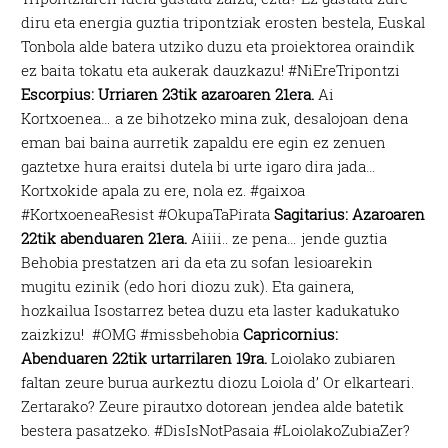
diru eta energia guztia tripontziak erosten bestela, Euskal
Tonbola alde batera utziko duzu eta proiektorea oraindik
ez baita tokatu eta aukerak dauzkazu! #NiEreTripontzi
Escorpius: Urriaren 23tik azaroaren 21era.
Ai
Kortxoenea… a ze bihotzeko mina zuk, desalojoan dena
eman bai baina aurretik zapaldu ere egin ez zenuen
gaztetxe hura eraitsi dutela bi urte igaro dira jada…
Kortxokide apala zu ere, nola ez. #gaixoa
#KortxoeneaResist #OkupaTaPirata
Sagitarius: Azaroaren
22tik abenduaren 21era.
Aiiii.. ze pena… jende guztia
Behobia prestatzen ari da eta zu sofan lesioarekin
mugitu ezinik (edo hori diozu zuk). Eta gainera,
hozkailua Isostarrez betea duzu eta laster kadukatuko
zaizkizu! #OMG #missbehobia
Capricornius:
Abenduaren 22tik urtarrilaren 19ra.
Loiolako zubiaren
faltan zeure burua aurkeztu diozu Loiola d’ Or elkarteari.
Zertarako? Zeure pirautxo dotorean jendea alde batetik
bestera pasatzeko. #DisIsNotPasaia #LoiolakoZubiaZer?