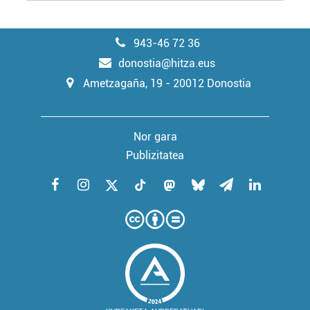
943-46 72 36
donostia@hitza.eus
Ametzagaña, 19 - 20012 Donostia
Nor gara
Publizitatea