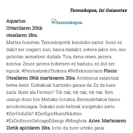
Txoroskopoa, Ixi Goianetxe
Aquarius:
Urtarrilaren 20tik
otsailaren 18ra.
Martxa honetan Txoroskopotik kenduko zaitut. Inoiz ez
dakit zer iragarri zuri, baina badakit, sobera jakin ere, oso
gutxitan asmatzen dudala. Tira, dena omen jarrera
kontua. Zeure jarrera hobetzen ez baduzu, ez dut zer
eginik. #PentsatzekoTxokora #Reflekxiontaim
Piscis:
Otsailaren 19tik martxoaren 20ra.
Asteburua zalantzaz
betea dator. Erabakiak hartzeko garaia da. Ez da hain
zaila: Ikatz ala Fermin? Tik-tak, tik-tak, tik-tak. Beti
izango duzu hor Matiako hirukia, Bermudetakoa baino
arriskutsuagoa. Dokako zulo beltzak xurgatuko zaitu.
#ZerOrduDa? #ZerEginNuenNikAtzo
#EzDutInoizGehiagoEdango #Mieghda.
Aries: Martxoaren
21etik apirilaren 19ra.
Iritsi da zure urteko garai