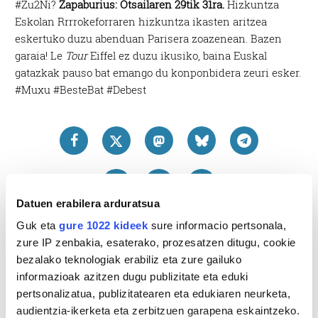
#Zu2Ni?
Zapaburius: Otsailaren 29tik 31ra.
Hizkuntza
Eskolan Rrrrokeforraren hizkuntza ikasten aritzea
eskertuko duzu abenduan Parisera zoazenean. Bazen
garaia! Le
Tour
Eiffel ez duzu ikusiko, baina Euskal
gatazkak pauso bat emango du konponbidera zeuri esker.
#Muxu #BesteBat #Debest
Datuen erabilera arduratsua
Guk eta
gure 1022 kideek
sure informacio pertsonala,
zure IP zenbakia, esaterako, prozesatzen ditugu, cookie
bezalako teknologiak erabiliz eta zure gailuko
informazioak azitzen dugu publizitate eta eduki
pertsonalizatua, publizitatearen eta edukiaren neurketa,
audientzia-ikerketa eta zerbitzuen garapena eskaintzeko.