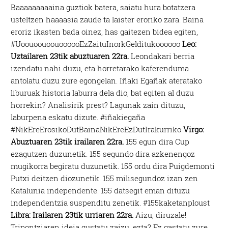
Baaaaaaaaaina guztiok batera, saiatu hura botatzera
usteltzen haaaasia zaude ta laister eroriko zara. Baina
eroriz ikasten bada oinez, has gaitezen bidea egiten,
#UoouoouoouoooooEzZaituInorkGelditukoooooo
Leo:
Uztailaren 23tik abuztuaren 22ra.
Leondakari berria
izendatu nahi duzu, eta horretarako kaferenduma
antolatu duzu zure egongelan. Iñaki Egañak ateratako
liburuak historia laburra dela dio, bat egiten al duzu
horrekin? Analisirik prest? Lagunak zain dituzu,
laburpena eskatu dizute. #iñakiegaña
#NikEreErosikoDutBainaNikEreEzDutIrakurriko
Virgo:
Abuztuaren 23tik irailaren 22ra.
155 egun dira Cup
ezagutzen duzunetik. 155 segundo dira azkenengoz
mugikorra begiratu duzunetik. 155 ordu dira Puigdemonti
Putxi deitzen diozunetik. 155 milisegundoz izan zen
Katalunia independente. 155 datsegit eman dituzu
independentzia suspenditu zenetik. #155kaketanploust
Libra: Irailaren 23tik urriaren 22ra.
Aizu, diruzale!
Tripontziaren ideia gustatu zaizu, ezta? Ez gastatu zure