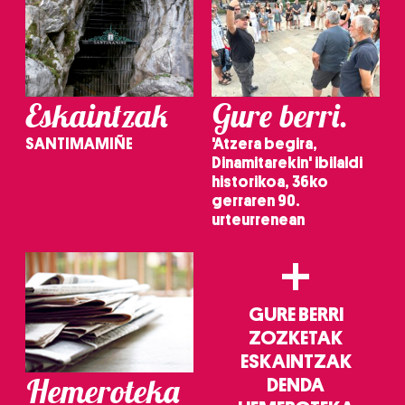
erabiltzeko baimen esplizitua ematen diguzu.
Gehiago
irakurri
Eskaintzak
Gure berri.
SANTIMAMIÑE
'Atzera begira,
Dinamitarekin' ibilaldi
historikoa, 36ko
gerraren 90.
urteurrenean
+
GURE BERRI
ZOZKETAK
ESKAINTZAK
Hemeroteka
DENDA