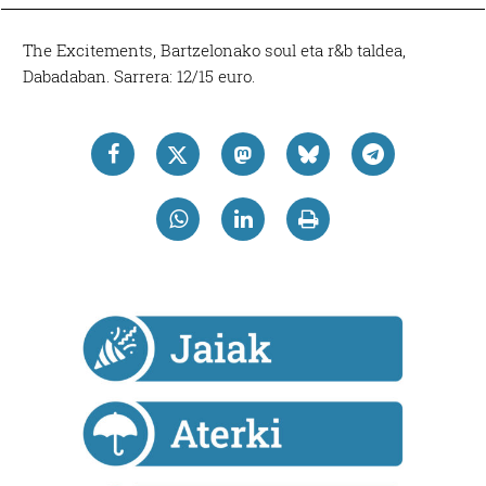
The Excitements, Bartzelonako soul eta r&b taldea,
Dabadaban. Sarrera: 12/15 euro.