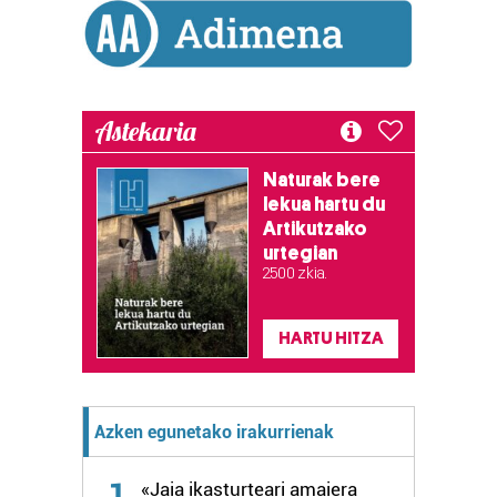
Astekaria
Naturak bere
lekua hartu du
Artikutzako
urtegian
2.500 zkia.
HARTU HITZA
Azken egunetako irakurrienak
1
«Jaia ikasturteari amaiera