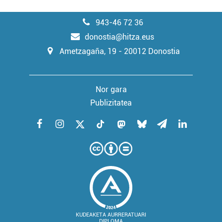
erabiltzeko baimen esplizitua ematen diguzu.
Gehiago
irakurri
943-46 72 36
donostia@hitza.eus
Ametzagaña, 19 - 20012 Donostia
Nor gara
Publizitatea
KUDEAKETA AURRERATUARI
DIPLOMA