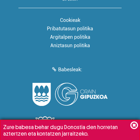
Cookieak
Pribatutasun politika
Argitalpen politika
Aniztasun politika
Babesleak:
Zure babesa behar dugu Donostia den horretan
aztertzen eta kontatzen jarraitzeko.