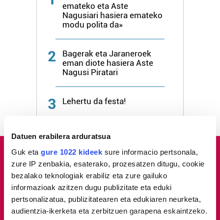
emateko eta Aste
Nagusiari hasiera emateko
modu polita da»
2
Bagerak eta Jaraneroek
eman diote hasiera Aste
Nagusi Piratari
3
Lehertu da festa!
Datuen erabilera arduratsua
Guk eta
gure 1022 kideek
sure informacio pertsonala,
zure IP zenbakia, esaterako, prozesatzen ditugu, cookie
bezalako teknologiak erabiliz eta zure gailuko
informazioak azitzen dugu publizitate eta eduki
pertsonalizatua, publizitatearen eta edukiaren neurketa,
audientzia-ikerketa eta zerbitzuen garapena eskaintzeko.