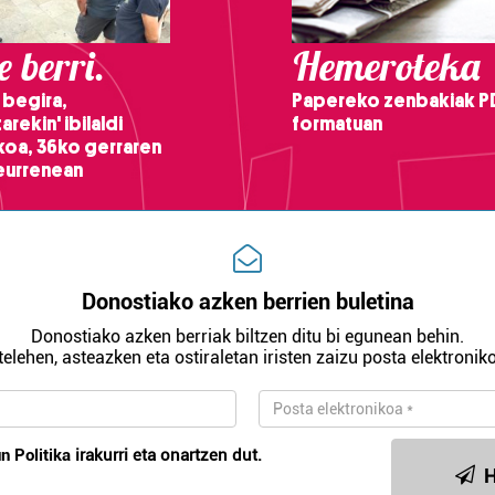
 berri.
Hemeroteka
 begira,
Papereko zenbakiak P
arekin' ibilaldi
formatuan
ikoa, 36ko gerraren
teurrenean
Donostiako azken berrien buletina
Donostiako azken berriak biltzen ditu bi egunean behin.
telehen, asteazken eta ostiraletan iristen zaizu posta elektroniko
n Politika
irakurri eta onartzen dut.
H