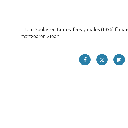
Ettore Scola-ren Brutos, feos y malos (1976) film
martxoaren 21ean.