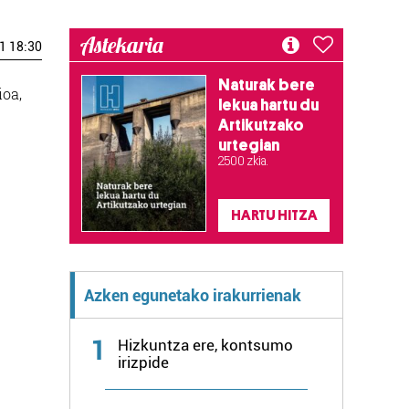
Astekaria
1 18:30
Naturak bere
ioa,
lekua hartu du
Artikutzako
urtegian
2.500 zkia.
HARTU HITZA
Azken egunetako irakurrienak
1
Hizkuntza ere, kontsumo
irizpide