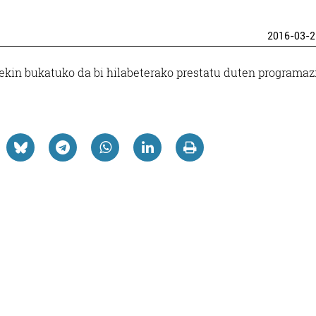
2016-03-2
arekin bukatuko da bi hilabeterako prestatu duten programaz