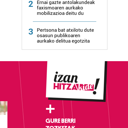
2
Ernai gazte antolakundeak
faxismoaren aurkako
mobilizazioa deitu du
3
Pertsona bat atxilotu dute
osasun publikoaren
aurkako delitua egotzita
+
GURE BERRI