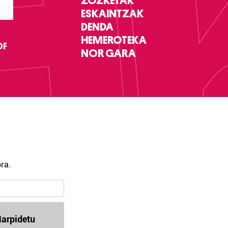
ZOZKETAK
ESKAINTZAK
DENDA
HEMEROTEKA
DF
NOR GARA
ra.
arpidetu