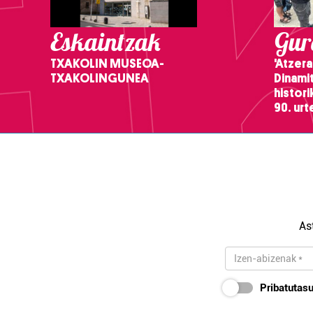
Eskaintzak
Gure
TXAKOLIN MUSEOA-
'Atzera
TXAKOLINGUNEA
Dinamit
histor
90. ur
As
Pribatutasu