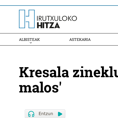
ALBISTEAK
ASTEKARIA
Kresala zineklu
malos'