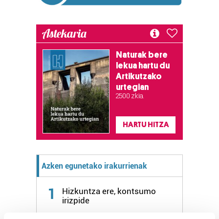
Astekaria
Naturak bere
lekua hartu du
Artikutzako
urtegian
2.500 zkia.
HARTU HITZA
Azken egunetako irakurrienak
1
Hizkuntza ere, kontsumo
irizpide