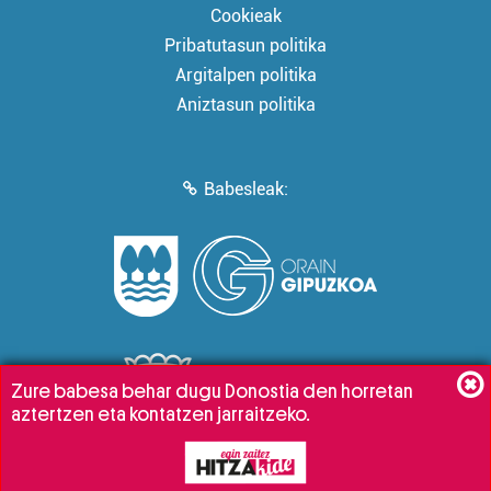
Cookieak
Pribatutasun politika
Argitalpen politika
Aniztasun politika
Babesleak:
Zure babesa behar dugu Donostia den horretan
aztertzen eta kontatzen jarraitzeko.