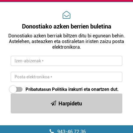
buruzko informazio gehiago eta ezarri zure lehentasunak
datuen atalean. Edozein unetan alda edo ken dezakezu
zure baimena Cookieen adierazpenean.
Donostiako azken berrien buletina
Webgune honek cookie propioak eta hirugarrenen cookie-
Donostiako azken berriak biltzen ditu bi egunean behin.
fitxategiak erabiltzen ditu. Zure esperientzia eta
Astelehen, asteazken eta ostiraletan iristen zaizu posta
zerbitzuak hobetzeko asmoz, cookie teknologiaz
elektronikora.
baliatzen gara. Ohar hau onartuz gero, teknologia hori
erabiltzeko baimen esplizitua ematen diguzu.
Gehiago
irakurri
Pribatutasun Politika
irakurri eta onartzen dut.
Harpidetu
943-46 72 36