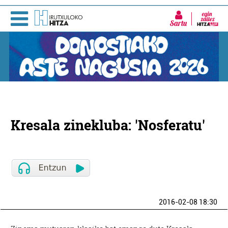
Sartu
Kresala zinekluba: 'Nosferatu'
2016-02-08 18:30