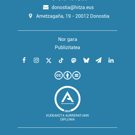
donostia@hitza.eus
Ametzagaña, 19 - 20012 Donostia
Nor gara
Publizitatea
KUDEAKETA AURRERATUARI
DIPLOMA