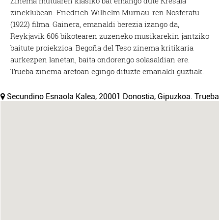
Zinema mutuaren klasiko bat emango dute Kresala
zineklubean.
Friedrich Wilhelm Murnau-ren Nosferatu
(1922) filma. Gainera, emanaldi berezia izango da,
Reykjavik 606 bikotearen zuzeneko musikarekin jantziko
baitute proiekzioa. Begoña del Teso zinema kritikaria
aurkezpen lanetan, baita ondorengo solasaldian ere.
Trueba zinema aretoan egingo dituzte emanaldi guztiak.
Secundino Esnaola Kalea, 20001 Donostia, Gipuzkoa. Trueba