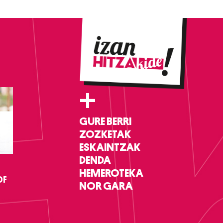
+
GURE BERRI
ZOZKETAK
ESKAINTZAK
DENDA
HEMEROTEKA
DF
NOR GARA