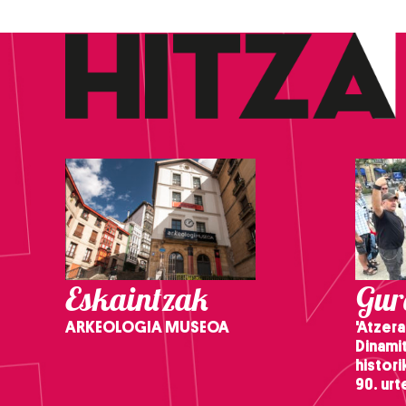
Eskaintzak
Gure
ARKEOLOGIA MUSEOA
'Atzera
Dinamit
histor
90. ur