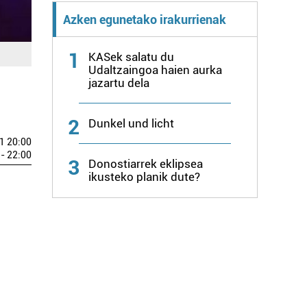
Azken egunetako irakurrienak
1
KASek salatu du
Udaltzaingoa haien aurka
jazartu dela
2
Dunkel und licht
1 20:00
- 22:00
3
Donostiarrek eklipsea
ikusteko planik dute?