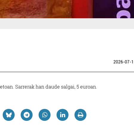
2026-07-1
etoan. Sarrerak han daude salgai, 5 euroan.