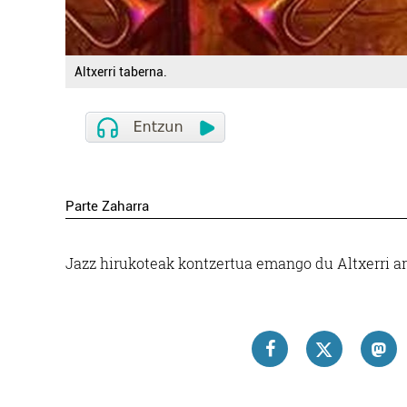
Altxerri taberna.
Parte Zaharra
Jazz hirukoteak kontzertua emango du Altxerri ar