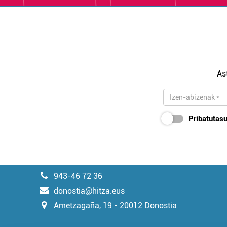
As
Pribatutasu
943-46 72 36
donostia@hitza.eus
Ametzagaña, 19 - 20012 Donostia