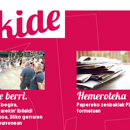
 berri.
Hemeroteka
 begira,
Papereko zenbakiak P
arekin' ibilaldi
formatuan
ikoa, 36ko gerraren
teurrenean