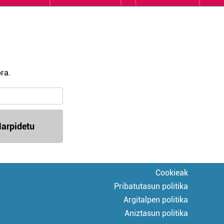
ra.
arpidetu
Cookieak
Pribatutasun politika
Argitalpen politika
Aniztasun politika