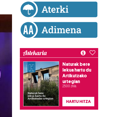
Astekaria
Naturak bere
lekua hartu du
Artikutzako
urtegian
2.500 zkia.
HARTU HITZA