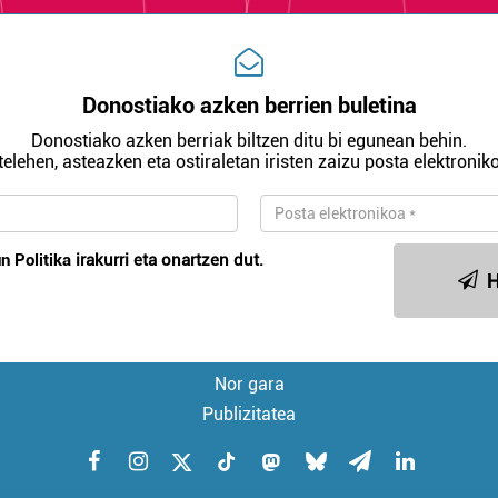
Donostiako azken berrien buletina
Donostiako azken berriak biltzen ditu bi egunean behin.
telehen, asteazken eta ostiraletan iristen zaizu posta elektroniko
n Politika
irakurri eta onartzen dut.
H
Nor gara
Publizitatea