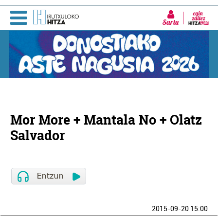
Sartu
Mor More + Mantala No + Olatz
Salvador
2015-09-20 15:00