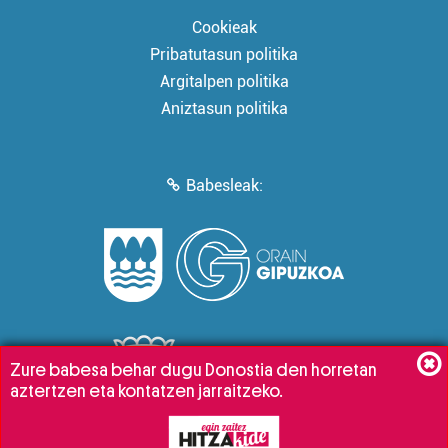
Cookieak
Pribatutasun politika
Argitalpen politika
Aniztasun politika
Babesleak:
Zure babesa behar dugu Donostia den horretan
aztertzen eta kontatzen jarraitzeko.