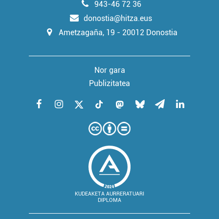
943-46 72 36
irakurri
donostia@hitza.eus
Ametzagaña, 19 - 20012 Donostia
Nor gara
Publizitatea
KUDEAKETA AURRERATUARI
DIPLOMA