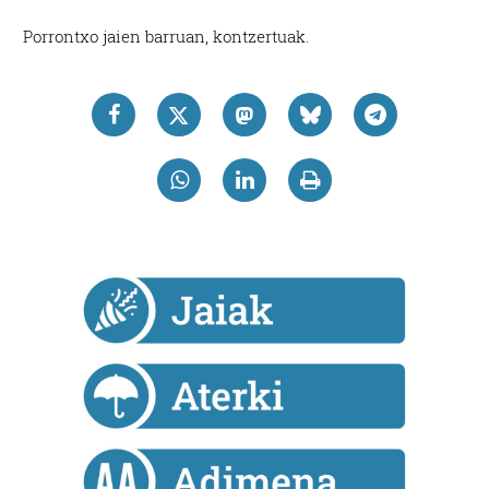
Porrontxo jaien barruan, kontzertuak.