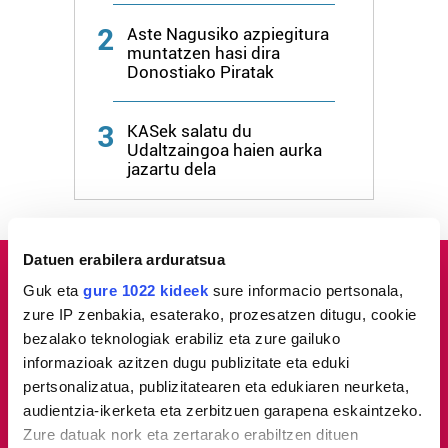
2
Aste Nagusiko azpiegitura
muntatzen hasi dira
Donostiako Piratak
3
KASek salatu du
Udaltzaingoa haien aurka
jazartu dela
Datuen erabilera arduratsua
Guk eta
gure 1022 kideek
sure informacio pertsonala,
zure IP zenbakia, esaterako, prozesatzen ditugu, cookie
bezalako teknologiak erabiliz eta zure gailuko
informazioak azitzen dugu publizitate eta eduki
pertsonalizatua, publizitatearen eta edukiaren neurketa,
audientzia-ikerketa eta zerbitzuen garapena eskaintzeko.
Zure datuak nork eta zertarako erabiltzen dituen