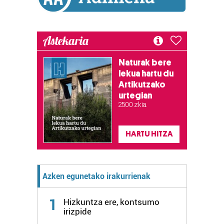
Astekaria
Naturak bere
lekua hartu du
Artikutzako
urtegian
2.500 zkia.
HARTU HITZA
Azken egunetako irakurrienak
1
Hizkuntza ere, kontsumo
irizpide