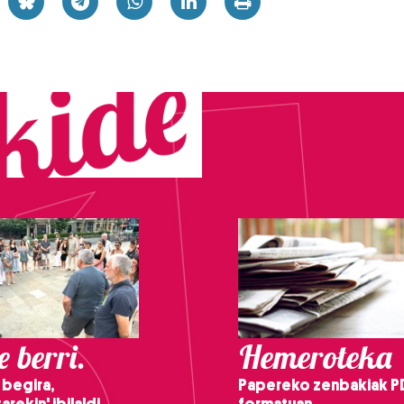
 berri.
Hemeroteka
 begira,
Papereko zenbakiak P
arekin' ibilaldi
formatuan