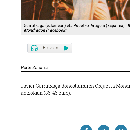
Gurrutxaga (ezkerrean) eta Popotxo, Aragoin (Espainia) 
Mondragon (Facebook)
Parte Zaharra
Javier Gurrutxaga donostiarraren Orquesta Mondr
antzokian (36-46 euro).