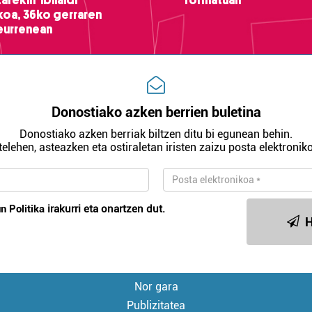
ikoa, 36ko gerraren
teurrenean
Donostiako azken berrien buletina
Donostiako azken berriak biltzen ditu bi egunean behin.
telehen, asteazken eta ostiraletan iristen zaizu posta elektroniko
n Politika
irakurri eta onartzen dut.
H
Nor gara
Publizitatea