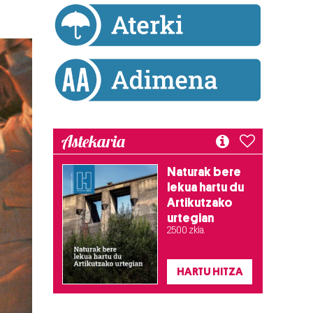
Astekaria
Naturak bere
lekua hartu du
Artikutzako
urtegian
2.500 zkia.
HARTU HITZA