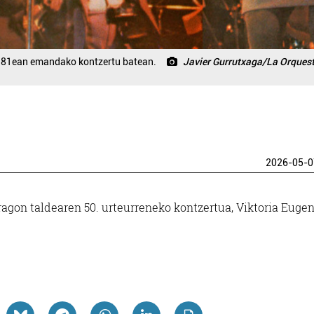
1981ean emandako kontzertu batean.
Javier Gurrutxaga/La Orques
2026-05-0
agon taldearen 50. urteurreneko kontzertua, Viktoria Eugen