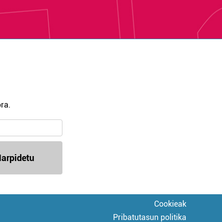
ra.
arpidetu
Cookieak
Pribatutasun politika