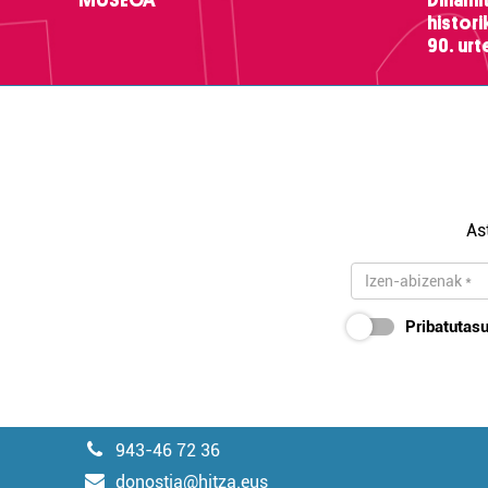
histor
90. ur
As
Pribatutasu
943-46 72 36
donostia@hitza.eus