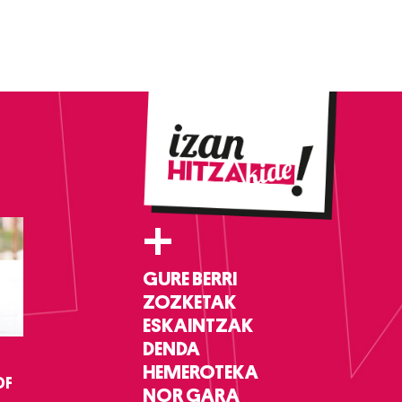
+
GURE BERRI
ZOZKETAK
ESKAINTZAK
DENDA
HEMEROTEKA
DF
NOR GARA