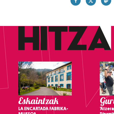
Eskaintzak
Gure
LA ENCARTADA FABRIKA-
'Atzera
MUSEOA
Dinamit