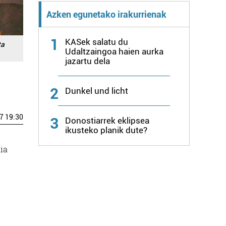
Azken egunetako irakurrienak
1
KASek salatu du
ta
Udaltzaingoa haien aurka
jazartu dela
2
Dunkel und licht
7 19:30
3
Donostiarrek eklipsea
ikusteko planik dute?
ia