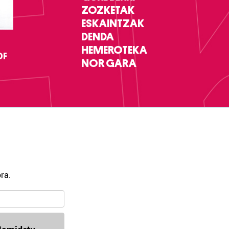
ZOZKETAK
ESKAINTZAK
DENDA
HEMEROTEKA
DF
NOR GARA
ra.