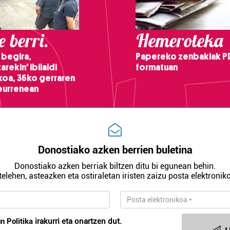
 berri.
Hemeroteka
 begira,
Papereko zenbakiak P
arekin' ibilaldi
formatuan
ikoa, 36ko gerraren
teurrenean
Donostiako azken berrien buletina
Donostiako azken berriak biltzen ditu bi egunean behin.
telehen, asteazken eta ostiraletan iristen zaizu posta elektroniko
n Politika
irakurri eta onartzen dut.