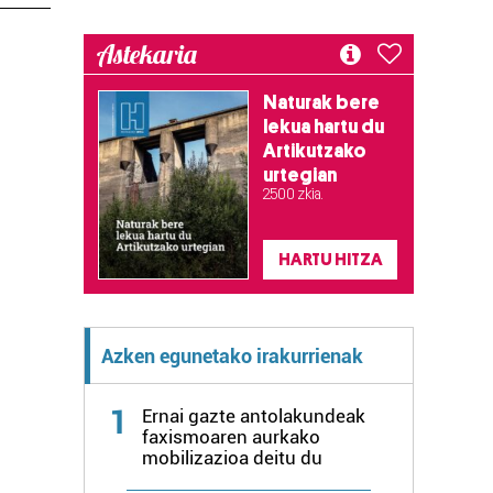
Astekaria
Naturak bere
lekua hartu du
Artikutzako
urtegian
2.500 zkia.
HARTU HITZA
Azken egunetako irakurrienak
1
Ernai gazte antolakundeak
faxismoaren aurkako
mobilizazioa deitu du