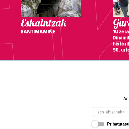
Eskaintzak
Gure
SANTIMAMIÑE
'Atzera
Dinamit
histor
90. ur
As
Pribatutasu