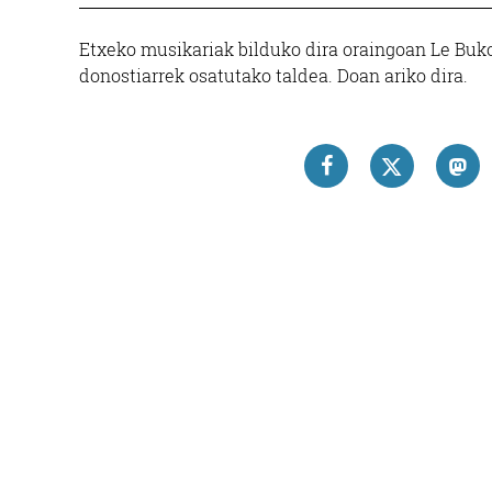
Etxeko musikariak bilduko dira oraingoan Le Buko
donostiarrek osatutako taldea. Doan ariko dira.