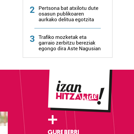
2
Pertsona bat atxilotu dute
osasun publikoaren
aurkako delitua egotzita
3
Trafiko mozketak eta
garraio zerbitzu bereziak
egongo dira Aste Nagusian
+
GURE BERRI