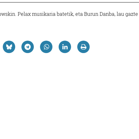
wskin. Pelax musikaria batetik, eta Burun Danba, lau gazte