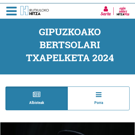
Sartu
GIPUZKOAKO
BERTSOLARI
TXAPELKETA 2024
Albisteak
Porra