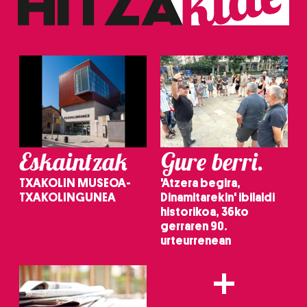
Eskaintzak
Gure berri.
TXAKOLIN MUSEOA-
'Atzera begira,
TXAKOLINGUNEA
Dinamitarekin' ibilaldi
historikoa, 36ko
gerraren 90.
urteurrenean
+