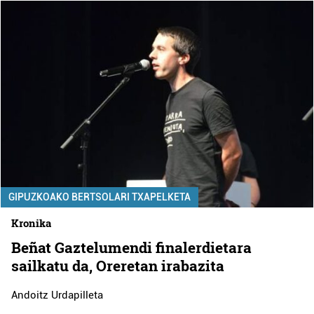
GIPUZKOAKO BERTSOLARI TXAPELKETA
Kronika
Beñat Gaztelumendi finalerdietara
sailkatu da, Oreretan irabazita
Andoitz Urdapilleta