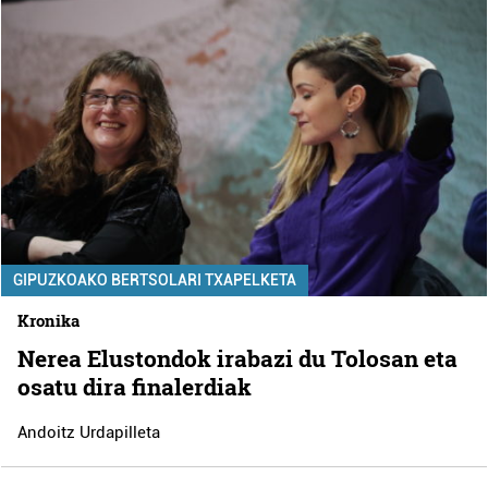
GIPUZKOAKO BERTSOLARI TXAPELKETA
Kronika
Nerea Elustondok irabazi du Tolosan eta
osatu dira finalerdiak
Andoitz Urdapilleta