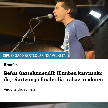
GIPUZKOAKO BERTSOLARI TXAPELKETA
Kronika
Beñat Gaztelumendik Illunben kantatuko
du, Oiartzungo finalerdia irabazi ondoren
Andoitz Urdapilleta