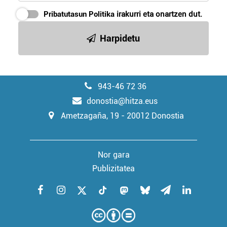
Pribatutasun Politika
irakurri eta onartzen dut.
Harpidetu
943-46 72 36
donostia@hitza.eus
Ametzagaña, 19 - 20012 Donostia
Nor gara
Publizitatea