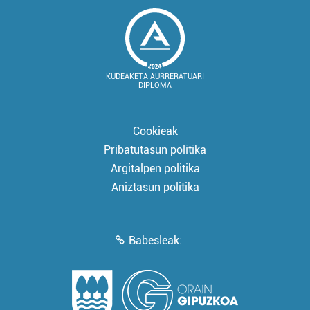
KUDEAKETA AURRERATUARI
DIPLOMA
Cookieak
Pribatutasun politika
Argitalpen politika
Aniztasun politika
Babesleak: