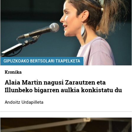
GIPUZKOAKO BERTSOLARI TXAPELKETA
Kronika
Alaia Martin nagusi Zarautzen eta
Illunbeko bigarren aulkia konkistatu du
Andoitz Urdapilleta