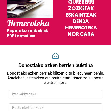
GURE BERRI
ZOZKETAK
ESKAINTZAK
Hemeroteka
DENDA
HEMEROTEKA
Papereko zenbakiak
NOR GARA
PDF formatuan
Donostiako azken berrien buletina
Donostiako azken berriak biltzen ditu bi egunean behin.
Astelehen, asteazken eta ostiraletan iristen zaizu posta
elektronikora.