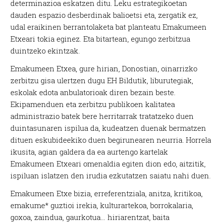
determinazioa eskatzen ditu. Leku estrategikoetan
dauden espazio desberdinak balioetsi eta, zergatik ez,
udal eraikinen berrantolaketa bat planteatu Emakumeen
Etxeari tokia eginez. Eta bitartean, egungo zerbitzua
duintzeko ekintzak.
Emakumeen Etxea, gure hirian, Donostian, oinarrizko
zerbitzu gisa ulertzen dugu EH Bildutik, liburutegiak,
eskolak edota anbulatorioak diren bezain beste.
Ekipamenduen eta zerbitzu publikoen kalitatea
administrazio batek bere herritarrak tratatzeko duen
duintasunaren ispilua da, kudeatzen duenak bermatzen
dituen eskubideekiko duen begirunearen neurria. Horrela
ikusita, agian galdera da ea aurtengo kartelak
Emakumeen Etxeari omenaldia egiten dion edo, aitzitik,
ispiluan islatzen den irudia ezkutatzen saiatu nahi duen.
Emakumeen Etxe bizia, erreferentziala, anitza, kritikoa,
emakume* guztioi irekia, kulturartekoa, borrokalaria,
goxoa, zaindua, gaurkotua… hiriarentzat, baita