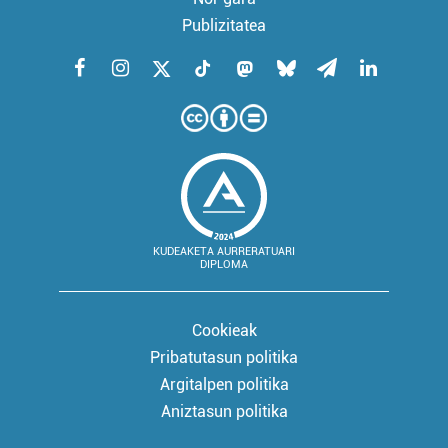
Publizitatea
KUDEAKETA AURRERATUARI
DIPLOMA
Cookieak
Pribatutasun politika
Argitalpen politika
Aniztasun politika