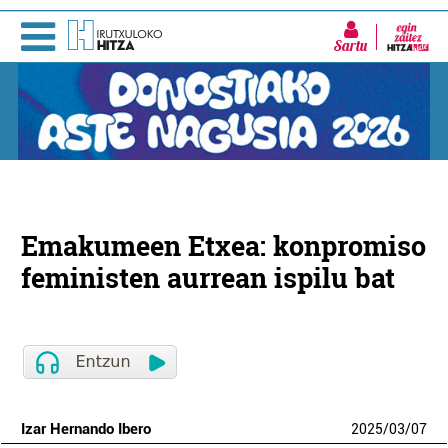
Sartu
Emakumeen Etxea: konpromiso
feministen aurrean ispilu bat
Izar Hernando Ibero
2025
/
03
/
07