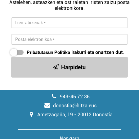
Astelehen, asteazken eta ostiraletan iristen zaizu posta
elektronikora.
Pribatutasun Politika
irakurri eta onartzen dut.
Harpidetu
943-46 72 36
donostia@hitza.eus
Ametzagaña, 19 - 20012 Donostia
Nor gara