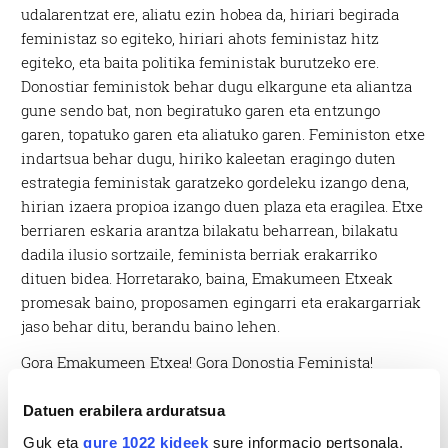
udalarentzat ere, aliatu ezin hobea da, hiriari begirada
feministaz so egiteko, hiriari ahots feministaz hitz
egiteko, eta baita politika feministak burutzeko ere.
Donostiar feministok behar dugu elkargune eta aliantza
gune sendo bat, non begiratuko garen eta entzungo
garen, topatuko garen eta aliatuko garen. Feministon etxe
indartsua behar dugu, hiriko kaleetan eragingo duten
estrategia feministak garatzeko gordeleku izango dena,
hirian izaera propioa izango duen plaza eta eragilea. Etxe
berriaren eskaria arantza bilakatu beharrean, bilakatu
dadila ilusio sortzaile, feminista berriak erakarriko
dituen bidea. Horretarako, baina, Emakumeen Etxeak
promesak baino, proposamen egingarri eta erakargarriak
jaso behar ditu, berandu baino lehen.
Gora Emakumeen Etxea! Gora Donostia Feminista!
Datuen erabilera arduratsua
Guk eta
gure 1022 kideek
sure informacio pertsonala,