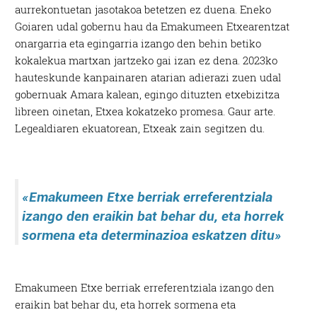
aurrekontuetan jasotakoa betetzen ez duena. Eneko
Goiaren udal gobernu hau da Emakumeen Etxearentzat
onargarria eta egingarria izango den behin betiko
kokalekua martxan jartzeko gai izan ez dena. 2023ko
hauteskunde kanpainaren atarian adierazi zuen udal
gobernuak Amara kalean, egingo dituzten etxebizitza
libreen oinetan, Etxea kokatzeko promesa. Gaur arte.
Legealdiaren ekuatorean, Etxeak zain segitzen du.
«Emakumeen Etxe berriak erreferentziala
izango den eraikin bat behar du, eta horrek
sormena eta determinazioa eskatzen ditu»
Emakumeen Etxe berriak erreferentziala izango den
eraikin bat behar du, eta horrek sormena eta