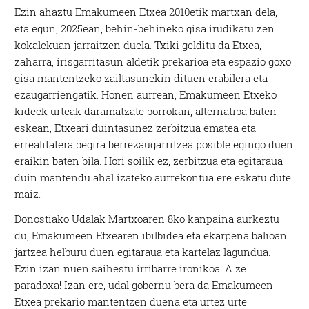
Ezin ahaztu Emakumeen Etxea 2010etik martxan dela,
eta egun, 2025ean, behin-behineko gisa irudikatu zen
kokalekuan jarraitzen duela. Txiki gelditu da Etxea,
zaharra, irisgarritasun aldetik prekarioa eta espazio goxo
gisa mantentzeko zailtasunekin dituen erabilera eta
ezaugarriengatik. Honen aurrean, Emakumeen Etxeko
kideek urteak daramatzate borrokan, alternatiba baten
eskean, Etxeari duintasunez zerbitzua ematea eta
errealitatera begira berrezaugarritzea posible egingo duen
eraikin baten bila. Hori soilik ez, zerbitzua eta egitaraua
duin mantendu ahal izateko aurrekontua ere eskatu dute
maiz.
Donostiako Udalak Martxoaren 8ko kanpaina aurkeztu
du, Emakumeen Etxearen ibilbidea eta ekarpena balioan
jartzea helburu duen egitaraua eta kartelaz lagundua.
Ezin izan nuen saihestu irribarre ironikoa. A ze
paradoxa! Izan ere, udal gobernu bera da Emakumeen
Etxea prekario mantentzen duena eta urtez urte