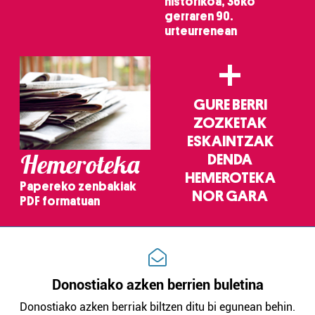
historikoa, 36ko
gerraren 90.
urteurrenean
+
GURE BERRI
ZOZKETAK
ESKAINTZAK
Hemeroteka
DENDA
HEMEROTEKA
Papereko zenbakiak
NOR GARA
PDF formatuan
Donostiako azken berrien buletina
Donostiako azken berriak biltzen ditu bi egunean behin.