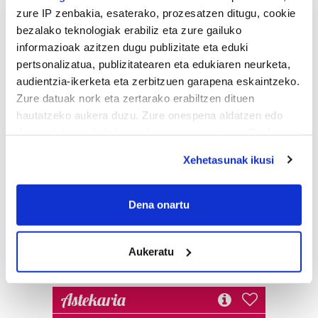
zure IP zenbakia, esaterako, prozesatzen ditugu, cookie
bezalako teknologiak erabiliz eta zure gailuko
informazioak azitzen dugu publizitate eta eduki
pertsonalizatua, publizitatearen eta edukiaren neurketa,
audientzia-ikerketa eta zerbitzuen garapena eskaintzeko.
Zure datuak nork eta zertarako erabiltzen dituen
hautatzeko aukera duzu. Zure onespena aldatzen edo
deuseztatzen ahal duzu edozein momentutan, Cookie
deklaraziotik edo Privacy triggerean klikatuz.
Xehetasunak ikusi
If you allow, we would also like to:
Collect information about your geographical
Dena onartu
location which can be accurate to within several
meters
Aukeratu
Identify your device by actively scanning it for
specific characteristics (fingerprinting)
Find out more about how your personal data is processed
Astekaria
and set your preferences in the
details section
.