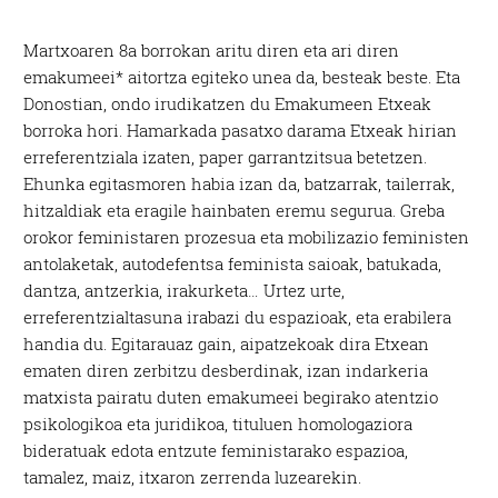
Martxoaren 8a borrokan aritu diren eta ari diren
emakumeei* aitortza egiteko unea da, besteak beste. Eta
Donostian, ondo irudikatzen du Emakumeen Etxeak
borroka hori. Hamarkada pasatxo darama Etxeak hirian
erreferentziala izaten, paper garrantzitsua betetzen.
Ehunka egitasmoren habia izan da, batzarrak, tailerrak,
hitzaldiak eta eragile hainbaten eremu segurua. Greba
orokor feministaren prozesua eta mobilizazio feministen
antolaketak, autodefentsa feminista saioak, batukada,
dantza, antzerkia, irakurketa… Urtez urte,
erreferentzialtasuna irabazi du espazioak, eta erabilera
handia du. Egitarauaz gain, aipatzekoak dira Etxean
ematen diren zerbitzu desberdinak, izan indarkeria
matxista pairatu duten emakumeei begirako atentzio
psikologikoa eta juridikoa, tituluen homologaziora
bideratuak edota entzute feministarako espazioa,
tamalez, maiz, itxaron zerrenda luzearekin.