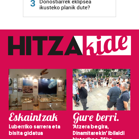
3
Donostiarrek eklipsea
ikusteko planik dute?
Webgune honek cookie propioak eta hirugarrenen cookie-
fitxategiak erabiltzen ditu. Zure esperientzia eta
zerbitzuak hobetzeko asmoz, cookie teknologiaz
baliatzen gara. Ohar hau onartuz gero, teknologia hori
erabiltzeko baimen esplizitua ematen diguzu.
Gehiago
irakurri
Eskaintzak
Gure berri.
Luberriko sarrera eta
'Atzera begira,
bisita gidatua
Dinamitarekin' ibilaldi