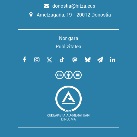
donostia@hitza.eus
Ametzagaña, 19 - 20012 Donostia
Nor gara
Publizitatea
KUDEAKETA AURRERATUARI
DIPLOMA