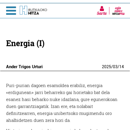
Sartu
Energia (I)
Ander Trigos Urturi
2025
/
03
/
14
P
uri-purian dagoen esamoldea erabiliz, energia
«erdigunean» jarri beharreko gai horietako bat dela
esanez hasi beharko nuke idazlana, gure egunerokoan
duen garrantziagatik. Izan ere, eta nolabait
definitzearren, energia unibertsoko mugimendu oro
ahalbidetzen duen zera hori da.