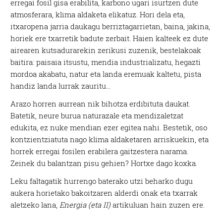
erregai fosil gisa erabilita, karbono ugari isurtzen dute
atmosferara, klima aldaketa elikatuz. Hori dela eta,
itxaropena jarria daukagu berriztagarrietan, baina, jakina,
horiek ere txarretik badute zerbait. Haien kalteek ez dute
airearen kutsadurarekin zerikusi zuzenik, bestelakoak
baitira: paisaia itsustu, mendia industrializatu, hegazti
mordoa akabatu, natur eta landa eremuak kaltetu, pista
handiz landa lurrak zauritu…
Arazo horren aurrean nik bihotza erdibituta daukat.
Batetik, neure burua naturazale eta mendizaletzat
edukita, ez nuke mendian ezer egitea nahi. Bestetik, oso
kontzientziatuta nago klima aldaketaren arriskuekin, eta
horrek erregai fosilen erabilera gaitzestera narama.
Zeinek du balantzan pisu gehien? Hortxe dago koxka.
Leku faltagatik hurrengo baterako utzi beharko dugu
aukera horietako bakoitzaren alderdi onak eta txarrak
aletzeko lana,
Energia (eta II)
artikuluan hain zuzen ere.