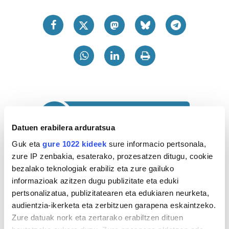
Datuen erabilera arduratsua
Guk eta
gure 1022 kideek
sure informacio pertsonala,
zure IP zenbakia, esaterako, prozesatzen ditugu, cookie
bezalako teknologiak erabiliz eta zure gailuko
informazioak azitzen dugu publizitate eta eduki
pertsonalizatua, publizitatearen eta edukiaren neurketa,
audientzia-ikerketa eta zerbitzuen garapena eskaintzeko.
Zure datuak nork eta zertarako erabiltzen dituen