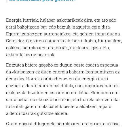
Energia iturriak, halaber, askotarikoak dira, eta aro edo
garai bakoitzean bat, edo batzuk, nagusitu egin dira.
Egurra izango zen aurrenetakoa, eta gehien iraun duena.
Gero etorriko ziren gainerakoak: harri ikatza, hidraulikoa,
eolikoa, petrolioaren eratorriak, nuklearra, gasa, eta,
azkenik, berriztagarriak.
Entzutea batere gogoko ez dugun beste esaera ospetsua
da «kutsatzen ez duen energia bakarra kontsumitzen ez
dena da». Horrek garbi adierazten du energia iturri
guztiek alderdi txarren bat dutela, usu, ingurumenari ez
ezik, izaki bizidunen osasunari ere lotua. Ekonomia ere
sartu behar da ekuazio horretan, eta horrela ulertzen da
nola ibili garen mota batetik bestera aldatzen, aipatu
alderdi txarrak gutxitze aldera.
Orain nagusi ditugunek, petrolioaren eratorriak eta gasa,