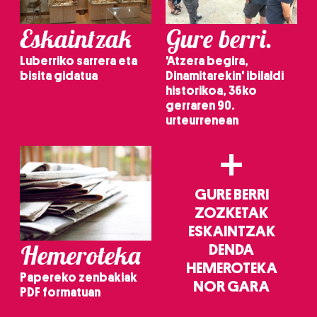
irakurri
Eskaintzak
Gure berri.
Luberriko sarrera eta
'Atzera begira,
bisita gidatua
Dinamitarekin' ibilaldi
historikoa, 36ko
gerraren 90.
urteurrenean
+
GURE BERRI
ZOZKETAK
ESKAINTZAK
Hemeroteka
DENDA
HEMEROTEKA
Papereko zenbakiak
NOR GARA
PDF formatuan