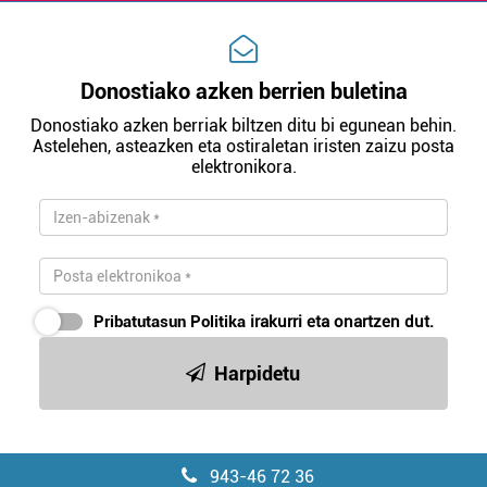
Donostiako azken berrien buletina
Donostiako azken berriak biltzen ditu bi egunean behin.
Astelehen, asteazken eta ostiraletan iristen zaizu posta
elektronikora.
Pribatutasun Politika
irakurri eta onartzen dut.
Harpidetu
943-46 72 36