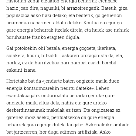
Historian zehar gizakion energia beharrak etengabe
haziz joan dira, nagusiki, bi arrazoirengatik. Batetik, giza
populazioa asko hazi delako, eta bestetik, gu gehienon
bizimodua nabarmen aldatu delako. Kontua da egungo
gure energia beharrak itzelak direla, eta haiek ase nahiak
buruhauste franko eragiten digula.
Gai potoloekin ohi bezala, energia gogoeta, ikerketa,
saiakera, liburu, hitzaldi… askoren protagonista da, eta,
hortaz, ez da harritzekoa hari hainbat esaldi borobil
eskaini izana.
Horietako bat da «jendarte baten ongizate maila duen
energia kontsumoarekin neurtu daiteke». Lehen
esandakoagatik ondorioztatu beharko genuke gure
ongizate maila altua dela, nahiz eta gure arteko
desberdintasunak makalak ez izan. Eta ongizateaz ez
garenez inoiz aseko, pentsatzekoa da gure energia
beharrek gora egingo dutela tai gabe. Azkenaldiko adibide
bat jartzearren, hor dugu adimen artifiziala. Asko