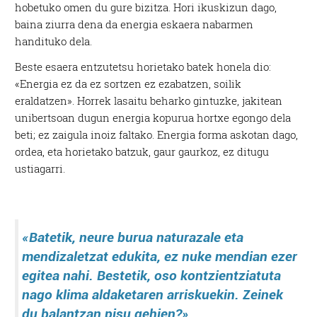
hobetuko omen du gure bizitza. Hori ikuskizun dago,
baina ziurra dena da energia eskaera nabarmen
handituko dela.
Beste esaera entzutetsu horietako batek honela dio:
«Energia ez da ez sortzen ez ezabatzen, soilik
eraldatzen». Horrek lasaitu beharko gintuzke, jakitean
unibertsoan dugun energia kopurua hortxe egongo dela
beti; ez zaigula inoiz faltako. Energia forma askotan dago,
ordea, eta horietako batzuk, gaur gaurkoz, ez ditugu
ustiagarri.
«Batetik, neure burua naturazale eta
mendizaletzat edukita, ez nuke mendian ezer
egitea nahi. Bestetik, oso kontzientziatuta
nago klima aldaketaren arriskuekin. Zeinek
du balantzan pisu gehien?»