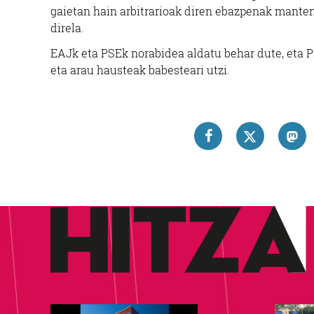
gaietan hain arbitrarioak diren ebazpenak mante
direla.
EAJk eta PSEk norabidea aldatu behar dute, eta P
eta arau hausteak babesteari utzi.