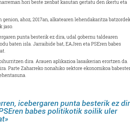
 harreman hori beste zenbat kasutan gertatu den ikertu eta
 genion, ahoz, 2017an, alkatearen lehendakaritza batzorde
k jaso.
ebergaren punta besterik ez dira, udal gobernu taldearen
du baten isla. Jarraibide bat, EAJren eta PSEren babes
at.
hurritzen dira. Arauen aplikazioa lasaikerian erortzen da.
 dira. Parte Zaharreko nonahiko sektore ekonomikoa babeste
lehentasuna.
arren, icebergaren punta besterik ez di
 PSEren babes politikotik soilik uler
at»