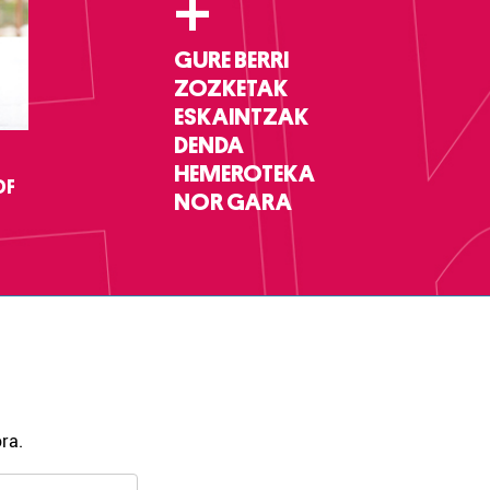
+
GURE BERRI
ZOZKETAK
ESKAINTZAK
DENDA
HEMEROTEKA
DF
NOR GARA
ra.