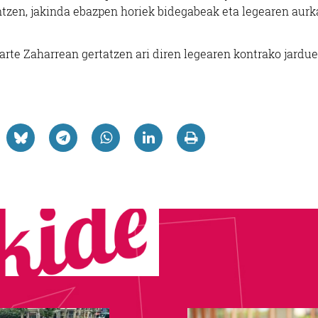
ntzen, jakinda ebazpen horiek bidegabeak eta legearen aur
arte Zaharrean gertatzen ari diren legearen kontrako jardu