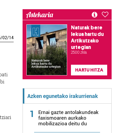
Astekaria
Naturak bere
lekua hartu du
5
/
02
/
14
Artikutzako
urtegian
2.500 zkia.
HARTU HITZA
bati
 bi
Azken egunetako irakurrienak
1
Ernai gazte antolakundeak
ziari
faxismoaren aurkako
mobilizazioa deitu du