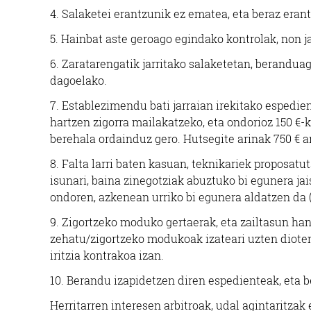
4. Salaketei erantzunik ez ematea, eta beraz erant
5. Hainbat aste geroago egindako kontrolak, non j
6. Zaratarengatik jarritako salaketetan, beranduag
dagoelako.
7. Establezimendu bati jarraian irekitako espedien
hartzen zigorra mailakatzeko, eta ondorioz 150 €-
berehala ordainduz gero. Hutsegite arinak 750 € 
8. Falta larri baten kasuan, teknikariek proposat
isunari, baina zinegotziak abuztuko bi egunera ja
ondoren, azkenean urriko bi egunera aldatzen da (
9. Zigortzeko moduko gertaerak, eta zailtasun han
zehatu/zigortzeko modukoak izateari uzten dioten
iritzia kontrakoa izan.
10. Berandu izapidetzen diren espedienteak, eta b
Herritarren interesen arbitroak, udal agintaritzak 