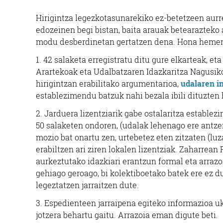
Hirigintza legezkotasunarekiko ez-betetzeen aurr
edozeinen begi bistan, baita arauak betearazteko 
modu desberdinetan gertatzen dena.
Hona hemen 
1. 42 salaketa erregistratu ditu gure elkarteak, e
Arartekoak eta Udalbatzaren Idazkaritza Nagusiko
hirigintzan erabilitako argumentarioa,
udalaren in
establezimendu batzuk nahi bezala ibili dituzten h
2. Jarduera lizentziarik gabe ostalaritza establezi
50 salaketen ondoren, (udalak lehenago ere antz
mozio bat onartu zen, urtebetez eten zitzaten (luz
erabiltzen ari ziren lokalen lizentziak. Zaharrean
aurkeztutako idazkiari erantzun formal eta arrazo
gehiago geroago, bi kolektiboetako batek ere ez du
legeztatzen jarraitzen dute.
3. Espedienteen jarraipena egiteko informazioa u
jotzera behartu gaitu. Arrazoia eman digute beti.