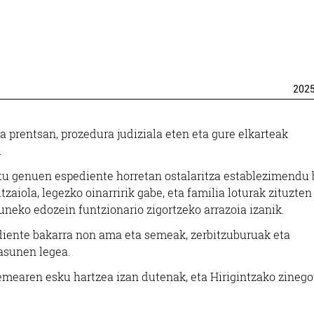
202
 prentsan, prozedura judiziala eten eta gure elkarteak
.
atu genuen espediente horretan ostalaritza establezimendu 
iola, legezko oinarririk gabe, eta familia loturak zituzten
duneko edozein funtzionario zigortzeko arrazoia izanik.
diente bakarra non ama eta semeak, zerbitzuburuak eta
tasunen legea.
mearen esku hartzea izan dutenak, eta Hirigintzako zinegot