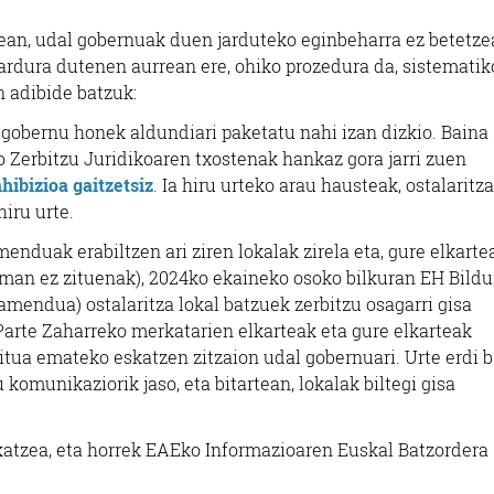
ean, udal gobernuak duen jarduteko eginbeharra ez betetze
ardura dutenen aurrean ere, ohiko prozedura da, sistematik
adibide batzuk:
ta gobernu honek aldundiari paketatu nahi izan dizkio. Baina
 Zerbitzu Juridikoaren txostenak hankaz gora jarri zuen
hibizioa gaitzetsiz
. Ia hiru urteko arau hausteak, ostalaritza
iru urte.
menduak erabiltzen ari ziren lokalak zirela eta, gure elkarte
eman ez zituenak), 2024ko ekaineko osoko bilkuran EH Bild
amendua) ostalaritza lokal batzuek zerbitzu osagarri gisa
 Parte Zaharreko merkatarien elkarteak eta gure elkarteak
itua emateko eskatzen zitzaion udal gobernuari. Urte erdi 
 komunikaziorik jaso, eta bitartean, lokalak biltegi gisa
katzea, eta horrek EAEko Informazioaren Euskal Batzordera