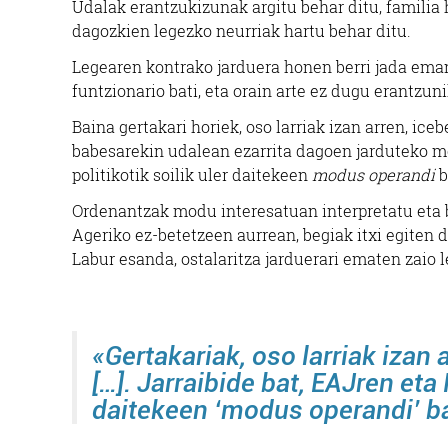
Udalak erantzukizunak argitu behar ditu, familia
dagozkien legezko neurriak hartu behar ditu.
Legearen kontrako jarduera honen berri jada eman
funtzionario bati, eta orain arte ez dugu erantzuni
Baina gertakari horiek, oso larriak izan arren, ic
babesarekin udalean ezarrita dagoen jarduteko mo
politikotik soilik uler daitekeen
modus operandi
b
Ordenantzak modu interesatuan interpretatu eta bi
Ageriko ez-betetzeen aurrean, begiak itxi egiten
Labur esanda, ostalaritza jarduerari ematen zaio 
«Gertakariak, oso larriak izan 
[…]. Jarraibide bat, EAJren eta
daitekeen ‘modus operandi’ b