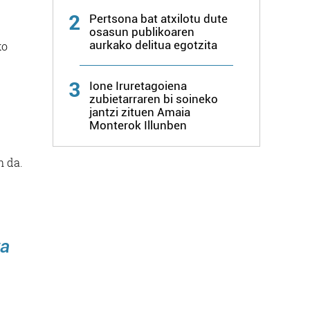
2
Pertsona bat atxilotu dute
osasun publikoaren
aurkako delitua egotzita
ko
3
Ione Iruretagoiena
zubietarraren bi soineko
jantzi zituen Amaia
Monterok Illunben
n da.
ra