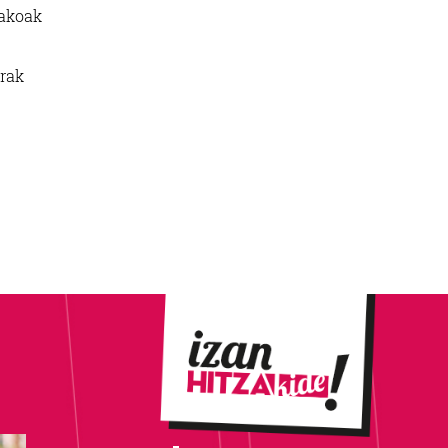
kakoak
erak