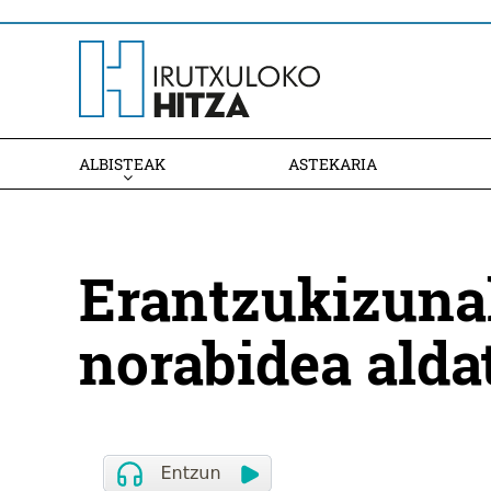
ALBISTEAK
ASTEKARIA
Erantzukizunak
norabidea alda