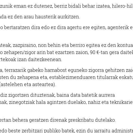
zunik eman ez dutenez, berriz bidali behar izatea, hilero-hil
ada ez den arau hausterik aurkitzen.
o bertaratzen dira edo ez dira agertu ere egiten, agenterik e
teak, zazpiraino, non behin eta berriro egitea ez den kontu
ko zehapen/zigor arin bat ezartzen zaion, 90 €-tan gera dait
artekoak izan daitezkeenean.
uta, terrazarik gabeko hamabost eguneko zigorra gehitzen zai
isten du zehapena eta, establezimenduaren titularrak eskat
astelehen eta asteartea).
diz zigortzen dituztenak, baina data batetik aurrera
ak, zinegotziak hala agintzen duelako, nahiz eta teknikari
ertan behera geratzen direnak preskribatu dutelako.
edo beste zerbitzari publiko batek, ezin du jarraitu administ