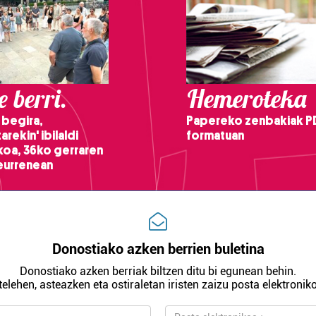
 berri.
Hemeroteka
 begira,
Papereko zenbakiak P
arekin' ibilaldi
formatuan
ikoa, 36ko gerraren
teurrenean
Donostiako azken berrien buletina
Donostiako azken berriak biltzen ditu bi egunean behin.
telehen, asteazken eta ostiraletan iristen zaizu posta elektroniko