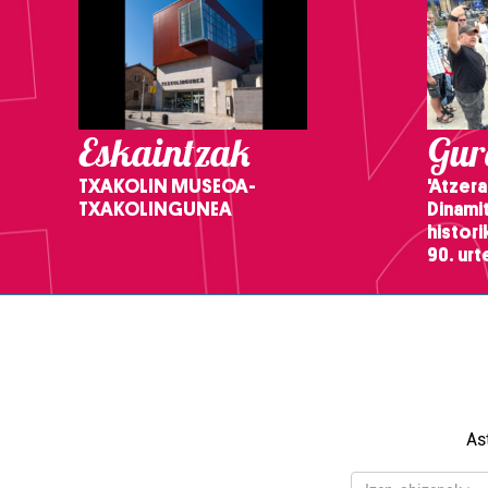
Eskaintzak
Gure
TXAKOLIN MUSEOA-
'Atzera
TXAKOLINGUNEA
Dinamit
histor
90. ur
As