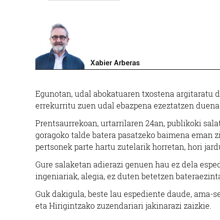
Xabier Arberas
E
gunotan, udal abokatuaren txostena argitaratu da
errekurritu zuen udal ebazpena ezeztatzen duena
Prentsaurrekoan, urtarrilaren 24an, publikoki sal
goragoko talde batera pasatzeko baimena eman zitza
pertsonek parte hartu zutelarik horretan, hori jar
Gure salaketan adierazi genuen hau ez dela espe
ingeniariak, alegia, ez duten betetzen bateraezin
Guk dakigula, beste lau espediente daude, ama-se
eta Hirigintzako zuzendariari jakinarazi zaizkie.