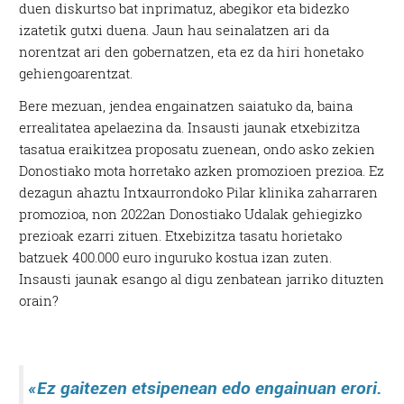
duen diskurtso bat inprimatuz, abegikor eta bidezko
izatetik gutxi duena. Jaun hau seinalatzen ari da
norentzat ari den gobernatzen, eta ez da hiri honetako
gehiengoarentzat.
Bere mezuan, jendea engainatzen saiatuko da, baina
errealitatea apelaezina da. Insausti jaunak etxebizitza
tasatua eraikitzea proposatu zuenean, ondo asko zekien
Donostiako mota horretako azken promozioen prezioa. Ez
dezagun ahaztu Intxaurrondoko Pilar klinika zaharraren
promozioa, non 2022an Donostiako Udalak gehiegizko
prezioak ezarri zituen. Etxebizitza tasatu horietako
batzuek 400.000 euro inguruko kostua izan zuten.
Insausti jaunak esango al digu zenbatean jarriko dituzten
orain?
«Ez gaitezen etsipenean edo engainuan erori.