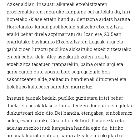
A
zkenaldian, Insausti alkateak etxebizitzaren
problematikaren inguruko kanpaina bat antolatu du, hiri
honetako «klase ertain handia» deritzona ardatz hartuta.
Horretarako, lursail publikoetan saltzeko etxebizitzak
eraiki behar direla azpimarratu du. Izan ere, 2015ean
onartutako Euskadiko Etxebizitzaren Legeak, argi eta
garbi zioen lurzoru publikoa alokairuko etxebizitzetarako
erabili behar dela. Atea aspalditik zuten irekita,
etxebizitza tasatuen tranparekin, baina orain argi eta
garbi egiten dute apustu bide segregatzaile hori
sakontzearen alde, zailtasun handienak dituztenei eta
kolektibo kalteberei sarbidea murriztuz.
Insausti jaunak badaki publiko guztietara iritsi behar
duela, eta berak klase ertaina deitzen duenari dei egiteko
diskurtsoari ekin dio. Dei handia, etengabea, sinbolismoz
betea, esango nuke. Gizon honek hurbiltasunezko eta
adeitasunezko irudi kanpaina handia egin du, hiriko
amonak liluratu nahian, baina atzealde ideologiko bat