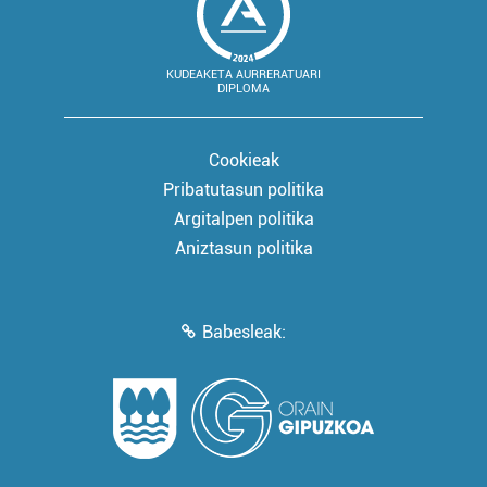
KUDEAKETA AURRERATUARI
DIPLOMA
Cookieak
Pribatutasun politika
Argitalpen politika
Aniztasun politika
Babesleak: