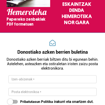
ESKAINTZAK
Hemeroteka
DENDA
HEMEROTEKA
Papereko zenbakiak
NOR GARA
PDF formatuan
Donostiako azken berrien buletina
Donostiako azken berriak biltzen ditu bi egunean behin.
Astelehen, asteazken eta ostiraletan iristen zaizu posta
elektronikora.
Pribatutasun Politika
irakurri eta onartzen dut.