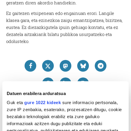
geratzen diren akordio handiekin.
Ez gaitezen etsipenean edo engainuan erori. Langile
klasea gara, eta ezinezkoa zaigu emantzipatzea, bizitzea,
eustea. Ez diezazkigutela ipuin gehiago kontatu, eta ez
dezatela aitzakiarik bilatu publikoa usurpatzeko eta
odolusteko.
Datuen erabilera arduratsua
Guk eta
gure 1022 kideek
sure informacio pertsonala,
zure IP zenbakia, esaterako, prozesatzen ditugu, cookie
bezalako teknologiak erabiliz eta zure gailuko
informazioak azitzen dugu publizitate eta eduki
pertsonalizatua, publizitatearen eta edukiaren neurketa,