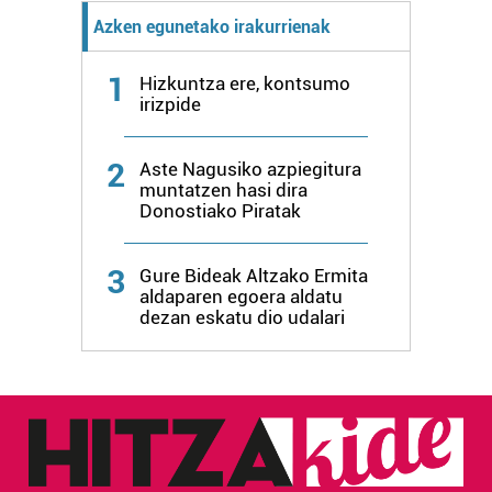
pertsonalizatuak eskaintzeko, iragarkiak eta edukia
Azken egunetako irakurrienak
neurtzeko, jendeari buruzko informazioa biltzeko eta
produktuak garatzeko. Zure datuak nork eta zertarako
1
Hizkuntza ere, kontsumo
erabiltzen dituen hauta dezakezu.
irizpide
Bazkide batzuek ez dizute baimenik eskatzen, eta beren
2
Aste Nagusiko azpiegitura
interes komertzial legitimoetan babesten dira. Ikusi gure
muntatzen hasi dira
bazkideen zerrenda, beren ustez zein helburutarako
Donostiako Piratak
duten interes legitimoa eta horren aurka nola egin
dezakezun ikusteko.
3
Gure Bideak Altzako Ermita
aldaparen egoera aldatu
Lortu zure datu pertsonalak prozesatzeko moduari
dezan eskatu dio udalari
buruzko informazio gehiago eta ezarri zure lehentasunak
datuen atalean. Edozein unetan alda edo ken dezakezu
zure baimena Cookieen adierazpenean.
Webgune honek cookie propioak eta hirugarrenen cookie-
fitxategiak erabiltzen ditu. Zure esperientzia eta
zerbitzuak hobetzeko asmoz, cookie teknologiaz