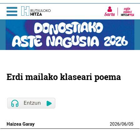
Sartu
Erdi mailako klaseari poema
Haizea Garay
2026
/
06
/
05