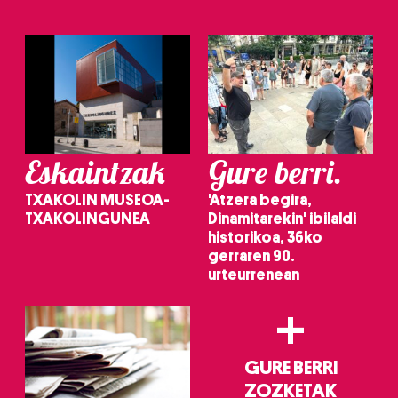
baliatzen gara. Ohar hau onartuz gero, teknologia hori
erabiltzeko baimen esplizitua ematen diguzu.
Gehiago
irakurri
Eskaintzak
Gure berri.
TXAKOLIN MUSEOA-
'Atzera begira,
TXAKOLINGUNEA
Dinamitarekin' ibilaldi
historikoa, 36ko
gerraren 90.
urteurrenean
+
GURE BERRI
ZOZKETAK