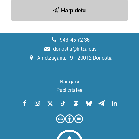
Harpidetu
943-46 72 36
donostia@hitza.eus
Ametzagaña, 19 - 20012 Donostia
Nor gara
Publizitatea