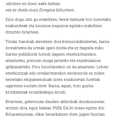
ulertzen ez duen xake batean
eta ez duela inoiz Erregina bihurtzen.
Ezin dugu utzi gu erabiltzen, beste batzuek hiri honetako
erakundeak eta lurzorua negozioa egiteko erabiltzen
dituzten bitartean.
Titular handiak ateratzen dira komunikabideetan, baina
errealitatea da urteak igaro direla eta ez dagoela esku
hartze publikorik hutsik dagoen etxebizitzarekin
amaitzeko, prezioei muga jartzeko eta espekulazioa
geldiarazteko. Pisu turistikoekin ez da amaitzen. Lehen
etxebizitzak edo ostalaritzarekin zerikusirik ez zuten
bestelako ekipamenduak ziren eraikinetan hotelak
ugaritzea sustatu dute. Baina, agian, hori guztia
kritikatzeak erradikalegia dirudi.
Bitartean, gobernuan dauden alderdiak ikuskizunean
aritzen dira, egun batean PSEk EAJri eraso egiten dio.
Biharamunean, elkar besarkatzen dute, paper bustian