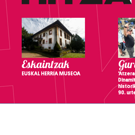
Eskaintzak
Gure
EUSKAL HERRIA MUSEOA
'Atzera
Dinamit
histor
90. ur