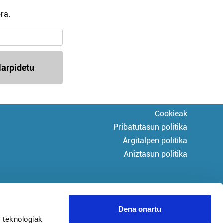
ra.
arpidetu
Cookieak
Pribatutasun politika
Argitalpen politika
Aniztasun politika
Dena onartu
 teknologiak