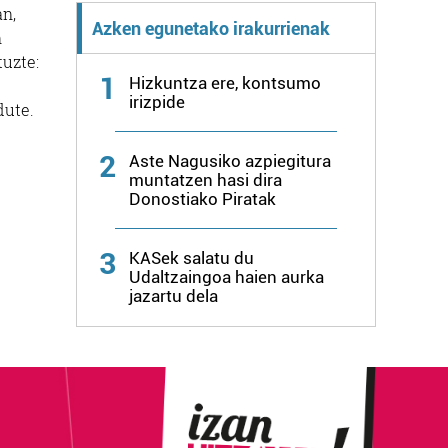
an,
Azken egunetako irakurrienak
n
uzte:
1
Hizkuntza ere, kontsumo
irizpide
dute.
2
Aste Nagusiko azpiegitura
muntatzen hasi dira
Donostiako Piratak
3
KASek salatu du
Udaltzaingoa haien aurka
jazartu dela