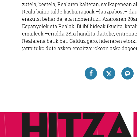
zutela, bestela, Realaren kaltetan, sailkapenean a
Reala baino talde kaskarragoak –lauzpabost– daud
erakutsi behar da, eta momentuz… Azaroaren 20an
Espanyolek eta Realak. Bi ibilbideak ikusita, kata
emaileek –errolda 28ra handitu daiteke, entrenatz
Realarena batik bat. Galduz gero, liderraren etork
jarraituko dute azken emaitza: jokoan asko dagoen