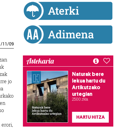
1
/
11
/
09
Astekaria
izan
uk
tzak
Naturak bere
lekua hartu du
rre jo
Artikutzako
ga
urtegian
urkako
2.500 zkia.
zen
so
HARTU HITZA
erori,