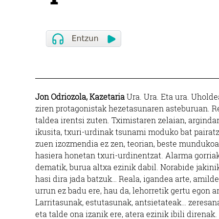
Jon Odriozola, Kazetaria
Ura. Ura. Eta ura. Uhold
ziren protagonistak hezetasunaren asteburuan. Re
taldea irentsi zuten. Tximistaren zelaian, arginda
ikusita, txuri-urdinak tsunami moduko bat pairatz
zuen izozmendia ez zen, teorian, beste mundukoa, 
hasiera honetan txuri-urdinentzat. Alarma gorria
dematik, burua altxa ezinik dabil. Norabide jakin
hasi dira jada batzuk… Reala, igandea arte, amild
urrun ez badu ere, hau da, lehorretik gertu egon ar
Larritasunak, estutasunak, antsietateak… zeresana 
eta talde ona izanik ere, atera ezinik ibili diren