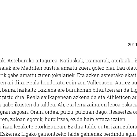
201
eak. Asteburuko aitagurea. Katiuskak, txamarrak, aterkiak… 
alak ere Madrilen bustita amaitu zuen; golez blai. Lau olat
rrik gabe amaitu zuten jokalariek. Eta azken asteetako ekai
en ari dira. Reala hondoratu egin zen Vallecasen. Aurrez au
baina, harkaitz txikiena ere burukomin bihurtzen ari da Li
k piztu dira. Reala sailkapenean azkena da eta Athleticen a
ik gabe ikusten da taldea. Ah, eta lemazainaren lepoa eskat
egian zegoan. Orain, ordea, putzu-putzuan dago. Itsasertza o
ren, zuloan egonik, hurbiltzea, ez da hain erraza izaten.
izan lezakete etorkizunean. Ez dira talde gutxi izan, zulora 
ak. Eskerrak Ligako gainontzeko talde gehienek berdindu egin