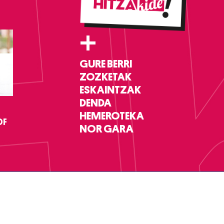
+
GURE BERRI
ZOZKETAK
ESKAINTZAK
DENDA
HEMEROTEKA
DF
NOR GARA