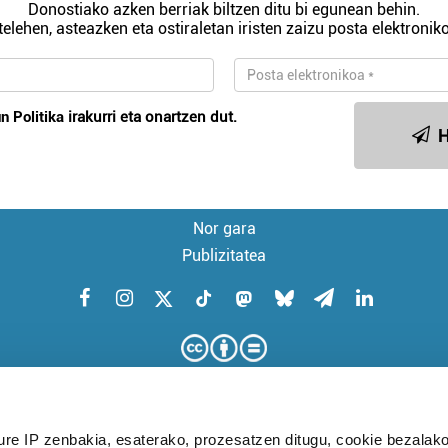
Donostiako azken berriak biltzen ditu bi egunean behin.
telehen, asteazken eta ostiraletan iristen zaizu posta elektroniko
n Politika
irakurri eta onartzen dut.
H
Nor gara
Publizitatea
ure IP zenbakia, esaterako, prozesatzen ditugu, cookie bezalako