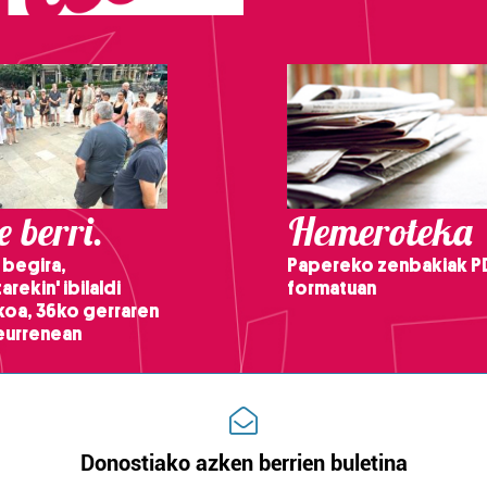
 berri.
Hemeroteka
 begira,
Papereko zenbakiak P
arekin' ibilaldi
formatuan
ikoa, 36ko gerraren
teurrenean
Donostiako azken berrien buletina