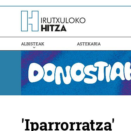
ALBISTEAK
ASTEKARIA
'Iparrorratza'