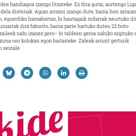
ldea handiagoa izango litzateke. Ez dira gutxi, aurtengo Lig
ela diotenak. Agian arrazoi izango dute, baina hori zelaia
, eguerdiko hamabietan, bi hautagaik indarrak neurtuko dit
luniarrak dira faborito, baina parte hartuko duten 22 boto-
aileek nahi izanez gero– bi taldeen geroa nahiko argituko 
izuna oso kolokan egon baitaiteke. Zaleak arrunt gerturik
 seinale.