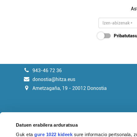
As
Pribatutasu
943-46 72 36
donostia@hitza.eus
Ametzagaña, 19 - 20012 Donostia
Datuen erabilera arduratsua
Guk eta
gure 1022 kideek
sure informacio pertsonala, z