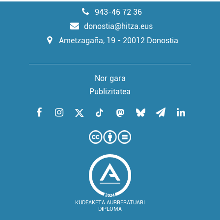
943-46 72 36
donostia@hitza.eus
Ametzagaña, 19 - 20012 Donostia
Nor gara
Publizitatea
KUDEAKETA AURRERATUARI
DIPLOMA