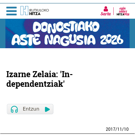
Sartu
Izarne Zelaia: 'In-
dependentziak'
2017
/
11
/
10