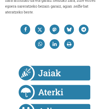
ilara arinduko da eta garaiz helduko zara, zure estres
egoera sareratzeko bezain garaiz, agian
selfie
bat
ateratzeko beste.