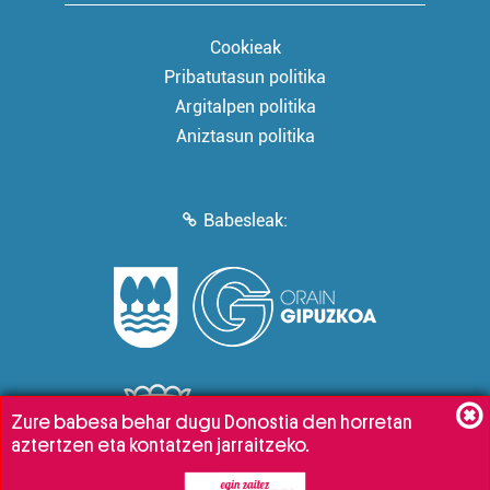
Cookieak
Pribatutasun politika
Argitalpen politika
Aniztasun politika
Babesleak:
Zure babesa behar dugu Donostia den horretan
aztertzen eta kontatzen jarraitzeko.