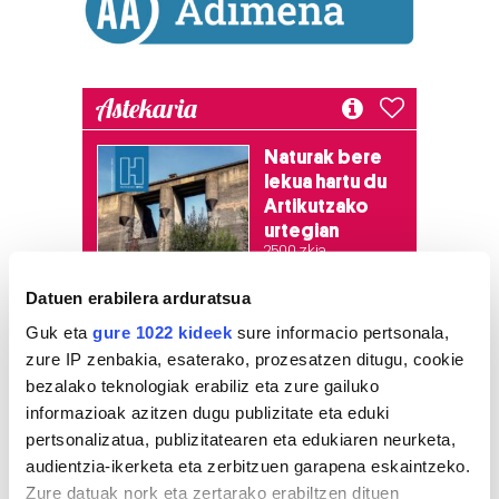
Astekaria
Naturak bere
lekua hartu du
Artikutzako
urtegian
2.500 zkia.
Datuen erabilera arduratsua
HARTU HITZA
Guk eta
gure 1022 kideek
sure informacio pertsonala,
zure IP zenbakia, esaterako, prozesatzen ditugu, cookie
bezalako teknologiak erabiliz eta zure gailuko
Azken egunetako irakurrienak
informazioak azitzen dugu publizitate eta eduki
pertsonalizatua, publizitatearen eta edukiaren neurketa,
1
audientzia-ikerketa eta zerbitzuen garapena eskaintzeko.
Hizkuntza ere, kontsumo
irizpide
Zure datuak nork eta zertarako erabiltzen dituen