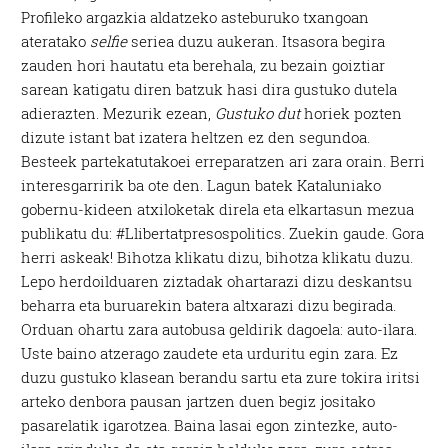
Profileko argazkia aldatzeko asteburuko txangoan
ateratako
selfie
seriea duzu aukeran. Itsasora begira
zauden hori hautatu eta berehala, zu bezain goiztiar
sarean katigatu diren batzuk hasi dira gustuko dutela
adierazten. Mezurik ezean,
Gustuko dut
horiek pozten
dizute istant bat izatera heltzen ez den segundoa.
Besteek partekatutakoei erreparatzen ari zara orain. Berri
interesgarririk ba ote den. Lagun batek Kataluniako
gobernu-kideen atxiloketak direla eta elkartasun mezua
publikatu du: #Llibertatpresospolitics. Zuekin gaude. Gora
herri askeak! Bihotza klikatu dizu, bihotza klikatu duzu.
Lepo herdoilduaren ziztadak ohartarazi dizu deskantsu
beharra eta buruarekin batera altxarazi dizu begirada.
Orduan ohartu zara autobusa geldirik dagoela: auto-ilara.
Uste baino atzerago zaudete eta urduritu egin zara. Ez
duzu gustuko klasean berandu sartu eta zure tokira iritsi
arteko denbora pausan jartzen duen begiz jositako
pasarelatik igarotzea. Baina lasai egon zintezke, auto-