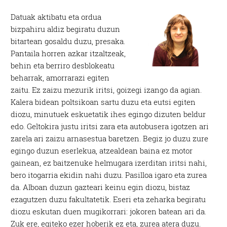
Datuak aktibatu eta ordua
bizpahiru aldiz begiratu duzun
bitartean gosaldu duzu, presaka.
Pantaila horren azkar itzaltzeak,
behin eta berriro desblokeatu
beharrak, amorrarazi egiten
zaitu. Ez zaizu mezurik iritsi, goizegi izango da agian.
Kalera bidean poltsikoan sartu duzu eta eutsi egiten
diozu, minutuek eskuetatik ihes egingo dizuten beldur
edo. Geltokira justu iritsi zara eta autobusera igotzen ari
zarela ari zaizu arnasestua baretzen. Begiz jo duzu zure
egingo duzun eserlekua, atzealdean baina ez motor
gainean, ez baitzenuke helmugara izerditan iritsi nahi,
bero itogarria ekidin nahi duzu. Pasilloa igaro eta zurea
da. Alboan duzun gazteari keinu egin diozu, bistaz
ezagutzen duzu fakultatetik. Eseri eta zeharka begiratu
diozu eskutan duen mugikorrari: jokoren batean ari da.
Zuk ere, egiteko ezer hoberik ez eta, zurea atera duzu.