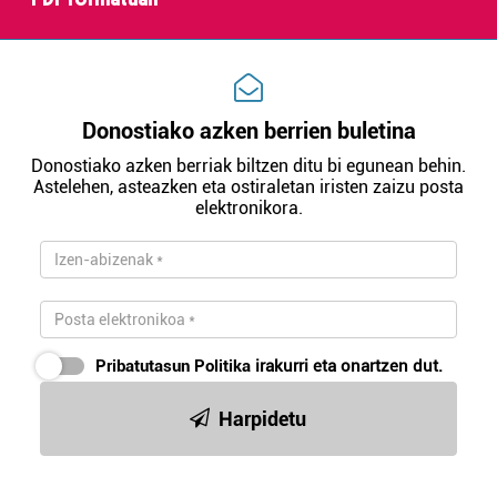
irakurri
Donostiako azken berrien buletina
Donostiako azken berriak biltzen ditu bi egunean behin.
Astelehen, asteazken eta ostiraletan iristen zaizu posta
elektronikora.
Pribatutasun Politika
irakurri eta onartzen dut.
Harpidetu