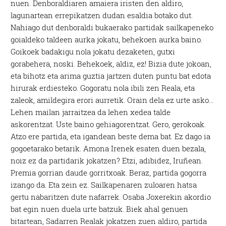
nuen. Denboraldiaren amaiera iristen den aldiro,
lagunartean errepikatzen dudan esaldia botako dut.
Nahiago dut denboraldi bukaerako partidak sailkapeneko
goialdeko taldeen aurka jokatu, behekoen aurka baino.
Goikoek badakigu nola jokatu dezaketen, gutxi
gorabehera, noski. Behekoek, aldiz, ez! Bizia dute jokoan,
eta bihotz eta arima guztia jartzen duten puntu bat edota
hirurak erdiesteko. Gogoratu nola ibili zen Reala, eta
zaleok, amildegira erori aurretik. Orain dela ez urte asko…
Lehen mailan jarraitzea da lehen xedea talde
askorentzat. Uste baino gehiagorentzat. Gero, gerokoak.
Atzo ere partida, eta igandean beste dema bat. Ez dago ia
gogoetarako betarik. Amona Irenek esaten duen bezala,
noiz ez da partidarik jokatzen? Etzi, adibidez, Iruñean.
Premia gorrian daude gorritxoak. Beraz, partida gogorra
izango da. Eta zein ez. Sailkapenaren zuloaren hatsa
gertu nabaritzen dute nafarrek. Osaba Joxerekin akordio
bat egin nuen duela urte batzuk. Biek ahal genuen
bitartean, Sadarren Realak jokatzen zuen aldiro, partida