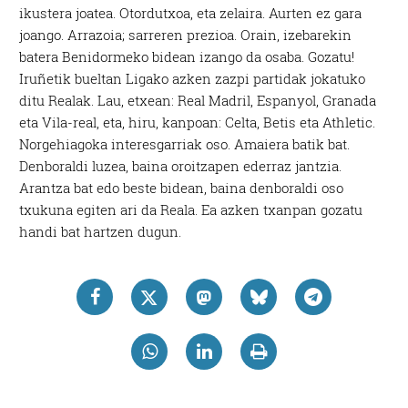
ikustera joatea. Otordutxoa, eta zelaira. Aurten ez gara
joango. Arrazoia; sarreren prezioa. Orain, izebarekin
batera Benidormeko bidean izango da osaba. Gozatu!
Iruñetik bueltan Ligako azken zazpi partidak jokatuko
ditu Realak. Lau, etxean: Real Madril, Espanyol, Granada
eta Vila-real, eta, hiru, kanpoan: Celta, Betis eta Athletic.
Norgehiagoka interesgarriak oso. Amaiera batik bat.
Denboraldi luzea, baina oroitzapen ederraz jantzia.
Arantza bat edo beste bidean, baina denboraldi oso
txukuna egiten ari da Reala. Ea azken txanpan gozatu
handi bat hartzen dugun.