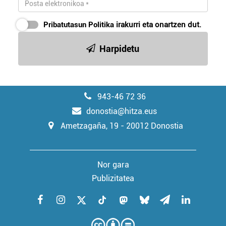
Pribatutasun Politika
irakurri eta onartzen dut.
Harpidetu
943-46 72 36
donostia@hitza.eus
Ametzagaña, 19 - 20012 Donostia
Nor gara
Publizitatea