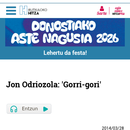
Sartu
Lehertu da festa!
Jon Odriozola: 'Gorri-gori'
2014
/
03
/
28