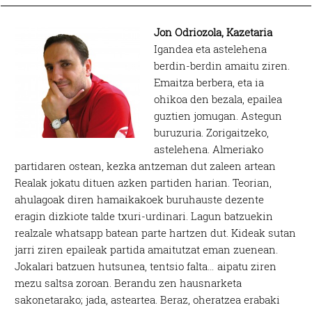
Jon Odriozola, Kazetaria
Igandea eta astelehena
berdin-berdin amaitu ziren.
Emaitza berbera, eta ia
ohikoa den bezala, epailea
guztien jomugan. Astegun
buruzuria. Zorigaitzeko,
astelehena. Almeriako
partidaren ostean, kezka antzeman dut zaleen artean
Realak jokatu dituen azken partiden harian. Teorian,
ahulagoak diren hamaikakoek buruhauste dezente
eragin dizkiote talde txuri-urdinari. Lagun batzuekin
realzale whatsapp batean parte hartzen dut. Kideak sutan
jarri ziren epaileak partida amaitutzat eman zuenean.
Jokalari batzuen hutsunea, tentsio falta… aipatu ziren
mezu saltsa zoroan. Berandu zen hausnarketa
sakonetarako; jada, asteartea. Beraz, oheratzea erabaki