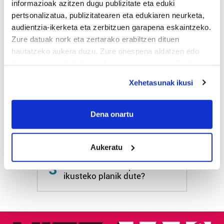
informazioak azitzen dugu publizitate eta eduki
pertsonalizatua, publizitatearen eta edukiaren neurketa,
HARTU HITZA
audientzia-ikerketa eta zerbitzuen garapena eskaintzeko.
Zure datuak nork eta zertarako erabiltzen dituen
hautatzeko aukera duzu. Zure onespena aldatzen edo
Azken egunetako irakurrienak
deuseztatzen ahal duzu edozein momentutan, Cookie
deklaraziotik edo Privacy triggerean klikatuz.
Xehetasunak ikusi
1
KASek salatu du
Udaltzaingoa haien aurka
If you allow, we would also like to:
jazartu dela
Collect information about your geographical
Dena onartu
location which can be accurate to within several
2
Dunkel und licht
meters
Aukeratu
Identify your device by actively scanning it for
specific characteristics (fingerprinting)
3
Donostiarrek eklipsea
Find out more about how your personal data is processed
ikusteko planik dute?
and set your preferences in the
details section
.
Guk eta gure bazkideek zure datu pertsonalak
prozesatzen ditugu, zure IP zenbakia, besteak beste,