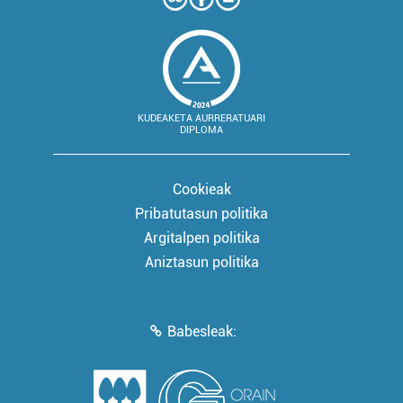
KUDEAKETA AURRERATUARI
DIPLOMA
Cookieak
Pribatutasun politika
Argitalpen politika
Aniztasun politika
Babesleak: