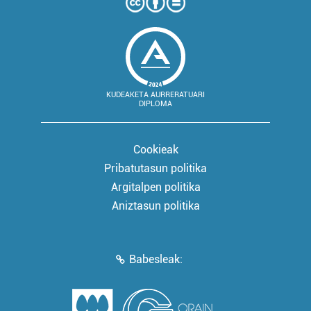
KUDEAKETA AURRERATUARI
DIPLOMA
Cookieak
Pribatutasun politika
Argitalpen politika
Aniztasun politika
Babesleak: