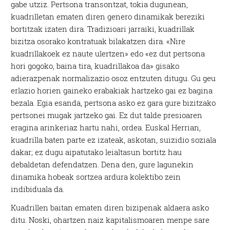
gabe utziz. Pertsona transontzat, tokia dugunean,
kuadrilletan ematen diren genero dinamikak bereziki
bortitzak izaten dira. Tradizioari jarraiki, kuadrillak
bizitza osorako kontratuak bilakatzen dira. «Nire
kuadrillakoek ez naute ulertzen» edo «ez dut pertsona
hori gogoko, baina tira, kuadrillakoa da» gisako
adierazpenak normalizazio osoz entzuten ditugu. Gu geu
erlazio horien gaineko erabakiak hartzeko gai ez bagina
bezala. Egia esanda, pertsona asko ez gara gure bizitzako
pertsonei mugak jartzeko gai. Ez dut talde presioaren
eragina arinkeriaz hartu nahi, ordea. Euskal Herrian,
kuadrilla baten parte ez izateak, askotan, suizidio soziala
dakar; ez dugu aipatutako leialtasun bortitz hau
debaldetan defendatzen. Dena den, gure lagunekin
dinamika hobeak sortzea ardura kolektibo zein
indibiduala da.
Kuadrillen baitan ematen diren bizipenak aldaera asko
ditu. Noski, ohartzen naiz kapitalismoaren menpe sare