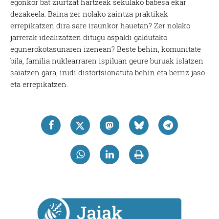
egonkor bat ziurtzat hartzeak sekulako babesa ekar
dezakeela. Baina zer nolako zaintza praktikak
errepikatzen dira sare iraunkor hauetan? Zer nolako
jarrerak idealizatzen ditugu aspaldi galdutako
egunerokotasunaren izenean? Beste behin, komunitate
bila, familia nuklearraren ispiluan geure buruak islatzen
saiatzen gara, irudi distortsionatuta behin eta berriz jaso
eta errepikatzen.