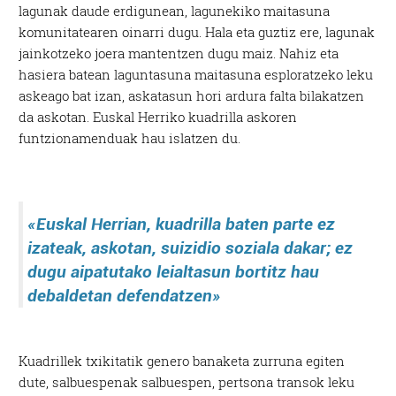
lagunak daude erdigunean, lagunekiko maitasuna
komunitatearen oinarri dugu. Hala eta guztiz ere, lagunak
jainkotzeko joera mantentzen dugu maiz. Nahiz eta
hasiera batean laguntasuna maitasuna esploratzeko leku
askeago bat izan, askatasun hori ardura falta bilakatzen
da askotan. Euskal Herriko kuadrilla askoren
funtzionamenduak hau islatzen du.
«Euskal Herrian, kuadrilla baten parte ez
izateak,
askotan, suizidio
soziala dakar; ez
dugu aipatutako leialtasun bortitz hau
debaldetan
defendatzen»
Kuadrillek txikitatik genero banaketa zurruna egiten
dute, salbuespenak salbuespen, pertsona transok leku