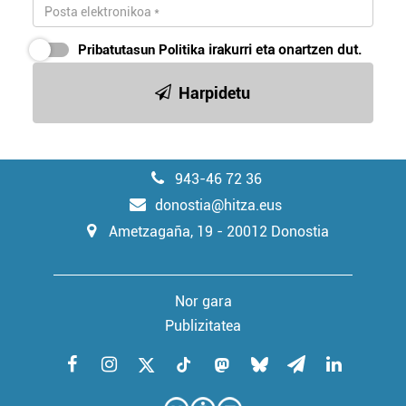
Pribatutasun Politika
irakurri eta onartzen dut.
Harpidetu
943-46 72 36
donostia@hitza.eus
Ametzagaña, 19 - 20012 Donostia
Nor gara
Publizitatea