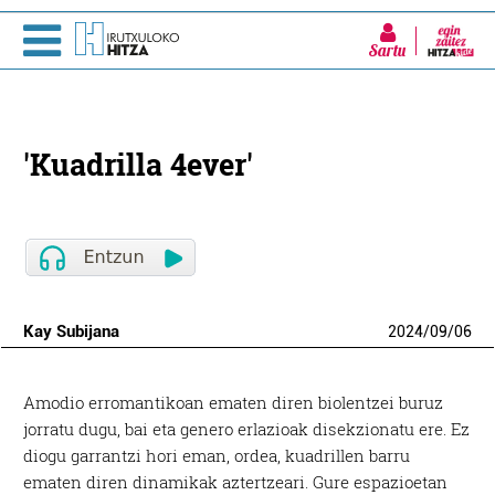
Sartu
'Kuadrilla 4ever'
Kay Subijana
2024
/
09
/
06
A
modio erromantikoan ematen diren biolentzei buruz
jorratu dugu, bai eta genero erlazioak disekzionatu ere. Ez
diogu garrantzi hori eman, ordea, kuadrillen barru
ematen diren dinamikak aztertzeari. Gure espazioetan