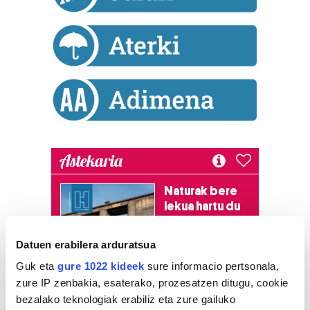
Astekaria
Naturak bere
lekua hartu du
Artikutzako
urtegian
Datuen erabilera arduratsua
2.500 zkia.
Guk eta
gure 1022 kideek
sure informacio pertsonala,
zure IP zenbakia, esaterako, prozesatzen ditugu, cookie
HARTU HITZA
bezalako teknologiak erabiliz eta zure gailuko