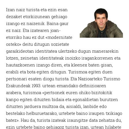
Izan naiz turista eta ezin esan
dezaket etorkizunean gehiago
izango ez naizenik. Baina gaur
ez naiz. Eta izatearen joan-
etorriko hau ez dut «modernitate
osteko» deitu ditugun sozietate
garaikideotan identitatea ulertzeko dugun manerarekin
lotzen, zeinetan identitateak inoizko iragankorrenen eta
hautazkoenen izango diren, eta kleenex baten gisan,
erabili eta bota egiten ditugun. Turismoa egiten duen
pertsonari esaten diogu turista. Eta Nazioarteko Turismo
Erakundeak 1993. urtean emandako definizioaren
arabera, turismoa «pertsonek euren ohiko bizitokitik
kanpo egiten dituzten bidaia eta egonaldietan burutzen
dituzten jarduera multzoa da, aisialdi, lanbide edo
bestelako helburuetarako, urtebete baino iraupen txikiago
batez». Hau da, turista izateak iraungitze data zehatza du,
ezin urtebete baino gehiagoz turista izan, urtean hilabete