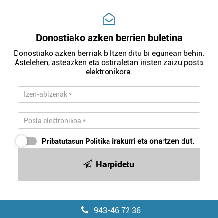
Donostiako azken berrien buletina
Donostiako azken berriak biltzen ditu bi egunean behin.
Astelehen, asteazken eta ostiraletan iristen zaizu posta
elektronikora.
Pribatutasun Politika
irakurri eta onartzen dut.
Harpidetu
943-46 72 36