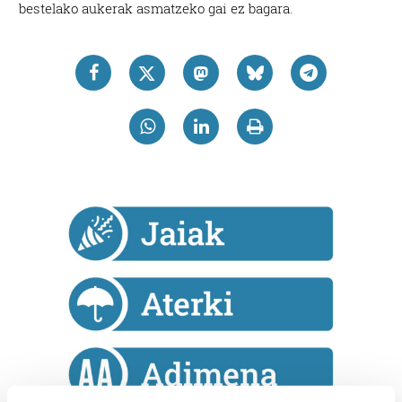
bestelako aukerak asmatzeko gai ez bagara.