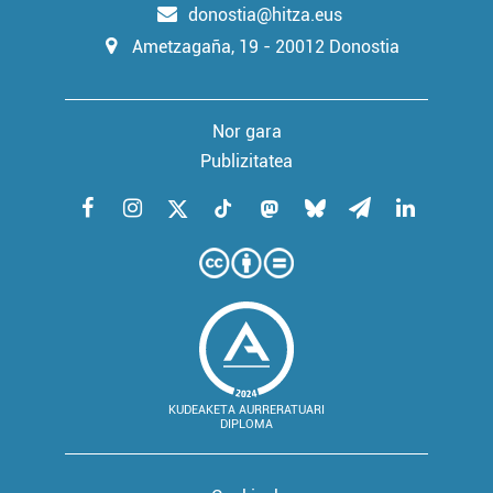
donostia@hitza.eus
Ametzagaña, 19 - 20012 Donostia
Nor gara
Publizitatea
KUDEAKETA AURRERATUARI
DIPLOMA