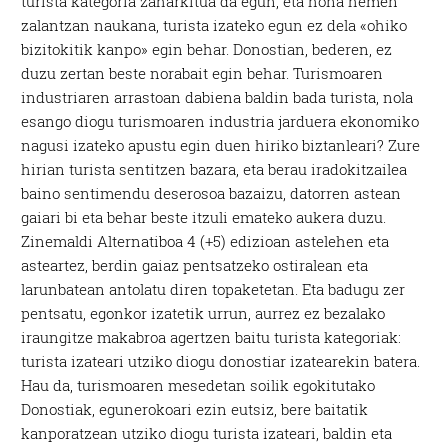
turista kategoria zaharkitua da egun, eta hona hemen
zalantzan naukana, turista izateko egun ez dela «ohiko
bizitokitik kanpo» egin behar. Donostian, bederen, ez
duzu zertan beste norabait egin behar. Turismoaren
industriaren arrastoan dabiena baldin bada turista, nola
esango diogu turismoaren industria jarduera ekonomiko
nagusi izateko apustu egin duen hiriko biztanleari? Zure
hirian turista sentitzen bazara, eta berau iradokitzailea
baino sentimendu deserosoa bazaizu, datorren astean
gaiari bi eta behar beste itzuli emateko aukera duzu.
Zinemaldi Alternatiboa 4 (+5) edizioan astelehen eta
asteartez, berdin gaiaz pentsatzeko ostiralean eta
larunbatean antolatu diren topaketetan. Eta badugu zer
pentsatu, egonkor izatetik urrun, aurrez ez bezalako
iraungitze makabroa agertzen baitu turista kategoriak:
turista izateari utziko diogu donostiar izatearekin batera.
Hau da, turismoaren mesedetan soilik egokitutako
Donostiak, egunerokoari ezin eutsiz, bere baitatik
kanporatzean utziko diogu turista izateari, baldin eta