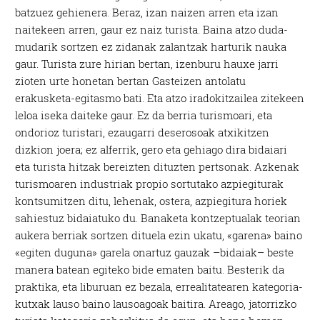
batzuez gehienera. Beraz, izan naizen arren eta izan
naitekeen arren, gaur ez naiz turista. Baina atzo duda-
mudarik sortzen ez zidanak zalantzak harturik nauka
gaur. Turista zure hirian bertan, izenburu hauxe jarri
zioten urte honetan bertan Gasteizen antolatu
erakusketa-egitasmo bati. Eta atzo iradokitzailea zitekeen
leloa iseka daiteke gaur. Ez da berria turismoari, eta
ondorioz turistari, ezaugarri deserosoak atxikitzen
dizkion joera; ez alferrik, gero eta gehiago dira bidaiari
eta turista hitzak bereizten dituzten pertsonak. Azkenak
turismoaren industriak propio sortutako azpiegiturak
kontsumitzen ditu, lehenak, ostera, azpiegitura horiek
sahiestuz bidaiatuko du. Banaketa kontzeptualak teorian
aukera berriak sortzen dituela ezin ukatu, «garena» baino
«egiten duguna» garela onartuz gauzak –bidaiak– beste
manera batean egiteko bide ematen baitu. Besterik da
praktika, eta liburuan ez bezala, errealitatearen kategoria-
kutxak lauso baino lausoagoak baitira. Areago, jatorrizko