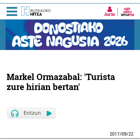
Sartu
Markel Ormazabal: 'Turista
zure hirian bertan'
2017
/
09
/
22