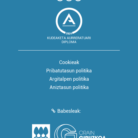
KUDEAKETA AURRERATUARI
DIPLOMA
Cookieak
Pribatutasun politika
Argitalpen politika
Aniztasun politika
Babesleak: