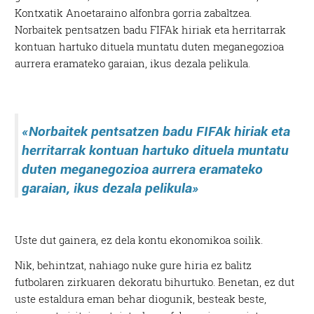
Kontxatik Anoetaraino alfonbra gorria zabaltzea.
Norbaitek pentsatzen badu FIFAk hiriak eta herritarrak
kontuan hartuko dituela muntatu duten meganegozioa
aurrera eramateko garaian, ikus dezala pelikula.
«Norbaitek pentsatzen badu FIFAk hiriak eta
herritarrak kontuan hartuko dituela muntatu
duten meganegozioa aurrera eramateko
garaian, ikus dezala pelikula»
Uste dut gainera, ez dela kontu ekonomikoa soilik.
Nik, behintzat, nahiago nuke gure hiria ez balitz
futbolaren zirkuaren dekoratu bihurtuko. Benetan, ez dut
uste estaldura eman behar diogunik, besteak beste,