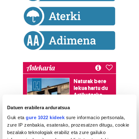
Astekaria
Naturak bere
lekua hartu du
Artikutzako
urtegian
Datuen erabilera arduratsua
2.500 zkia.
Guk eta
gure 1022 kideek
sure informacio pertsonala,
zure IP zenbakia, esaterako, prozesatzen ditugu, cookie
HARTU HITZA
bezalako teknologiak erabiliz eta zure gailuko