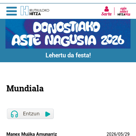
Sartu
Lehertu da festa!
Mundiala
Manex Mujika Amunarriz
2026
/
05
/
29