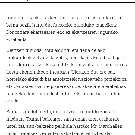
I
rudipena daukat, azkenean, gurean ere ospatuko dela,
baina pozik hartu dut futboleko munduko txapelketa
Donostiara ekartzearen edo ez ekartzearen inguruko
eztabaida.
Ulertzen dut udal, foru aldundi eta dena delako
erakundeek zalantzak izatea, horrelako ekitaldi bat gure
lurraldera ekartzeak izan ditzakeen zailtasun, ondorio eta
kostu ekonomikoen inguruan. Ulertzen dut, ere bai,
horrelako ekitaldi bat antolatzeak nazioarteko proiekzioa
eta bertakoentzat negozioa ekar dezakeela, eta erabakiak
hartzeko ikuspuntu desberdinak kontuan hartu behar
direla.
Baina ezin dut ulertu, une batzuetan iruditu zaidan
moduan, Trumpi bakearen saria eman dion erakunde
ustel bat, zuri-beltzeko pelikula hartako Mr. Marshallen
gisan tratatzea; zerbaiten salbatzaile balitz bezala,