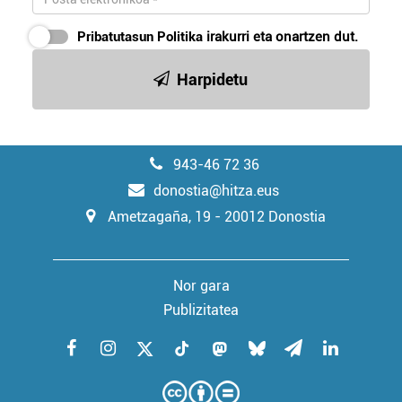
Pribatutasun Politika
irakurri eta onartzen dut.
Harpidetu
943-46 72 36
donostia@hitza.eus
Ametzagaña, 19 - 20012 Donostia
Nor gara
Publizitatea