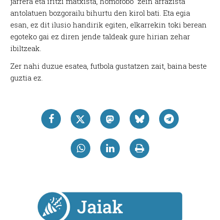
jarrera eta iritzi matxista, homofobo zein arrazista
antolatuen bozgorailu bihurtu den kirol bati. Eta egia
esan, ez dit ilusio handirik egiten, elkarrekin toki berean
egoteko gai ez diren jende taldeak gure hirian zehar
ibiltzeak.
Zer nahi duzue esatea, futbola gustatzen zait, baina beste
guztia ez.