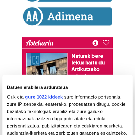
Astekaria
Naturak bere
lekua hartu du
Artikutzako
urtegian
2.500 zkia.
Datuen erabilera arduratsua
Guk eta
gure 1022 kideek
sure informacio pertsonala,
HARTU HITZA
zure IP zenbakia, esaterako, prozesatzen ditugu, cookie
bezalako teknologiak erabiliz eta zure gailuko
informazioak azitzen dugu publizitate eta eduki
Azken egunetako irakurrienak
pertsonalizatua, publizitatearen eta edukiaren neurketa,
audientzia-ikerketa eta zerbitzuen garapena eskaintzeko.