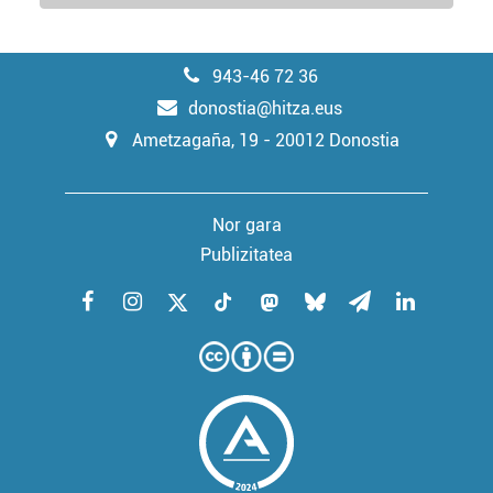
943-46 72 36
donostia@hitza.eus
Ametzagaña, 19 - 20012 Donostia
Nor gara
Publizitatea