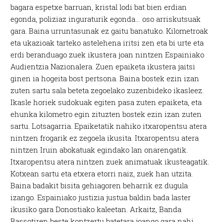
bagara espetxe barruan, kristal lodi bat bien erdian
egonda, poliziaz inguraturik egonda… oso arriskutsuak
gara. Baina urruntasunak ez gaitu banatuko. Kilometroak
eta ukazioak tarteko astelehena iritsi zen eta bi urte eta
erdi beranduago zuek ikustera joan nintzen Espainiako
Audientzia Nazionalera. Zuen epaiketa ikustera jaitsi
ginen ia hogeita bost pertsona. Baina bostek ezin izan
zuten sartu sala beteta zegoelako zuzenbideko ikasleez.
Ikasle horiek sudokuak egiten pasa zuten epaiketa, eta
ehunka kilometro egin zituzten bostek ezin izan zuten
sartu. Lotsagarria. Epaiketatik nahiko itxaropentsu atera
nintzen frogarik ez zegoela ikusita. Itxaropentsu atera
nintzen Iruin abokatuak egindako lan onarengatik.
Itxaropentsu atera nintzen zuek animatuak ikusteagatik.
Kotxean sartu eta etxera etorri naiz, zuek han utzita.
Baina badakit bisita gehiagoren beharrik ez dugula
izango. Espainiako justizia justua baldin bada laster
ikusiko gara Donostiako kaleetan. Arkaitz, Banda
Bassotiren beste kontzertu batetara joango gara nahi