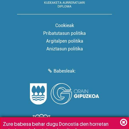
KUDEAKETA AURRERATUARI
DIPLOMA
Cookieak
Pribatutasun politika
Argitalpen politika
Aniztasun politika
Babesleak:
Zure babesa behar dugu Donostia den horretan