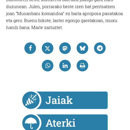
duzunean. Julen, porrarako beste izen bat pentsatzen
joan “Musanbani komandoa” ez baita aproposa pasatakoa
eta gero. Bueno bikote, laster egongo garelakoan, muxu
handi bana. Maite zaituztet.