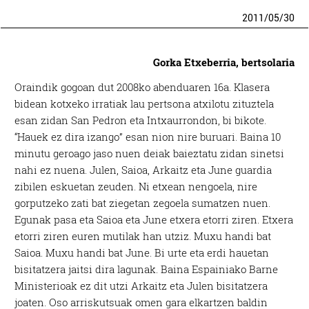
2011
/
05
/
30
Gorka Etxeberria, bertsolaria
Oraindik gogoan dut 2008ko abenduaren 16a. Klasera
bidean kotxeko irratiak lau pertsona atxilotu zituztela
esan zidan San Pedron eta Intxaurrondon, bi bikote.
“Hauek ez dira izango” esan nion nire buruari. Baina 10
minutu geroago jaso nuen deiak baieztatu zidan sinetsi
nahi ez nuena. Julen, Saioa, Arkaitz eta June guardia
zibilen eskuetan zeuden. Ni etxean nengoela, nire
gorputzeko zati bat ziegetan zegoela sumatzen nuen.
Egunak pasa eta Saioa eta June etxera etorri ziren. Etxera
etorri ziren euren mutilak han utziz. Muxu handi bat
Saioa. Muxu handi bat June. Bi urte eta erdi hauetan
bisitatzera jaitsi dira lagunak. Baina Espainiako Barne
Ministerioak ez dit utzi Arkaitz eta Julen bisitatzera
joaten. Oso arriskutsuak omen gara elkartzen baldin