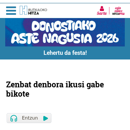
Sartu
Lehertu da festa!
Zenbat denbora ikusi gabe
bikote