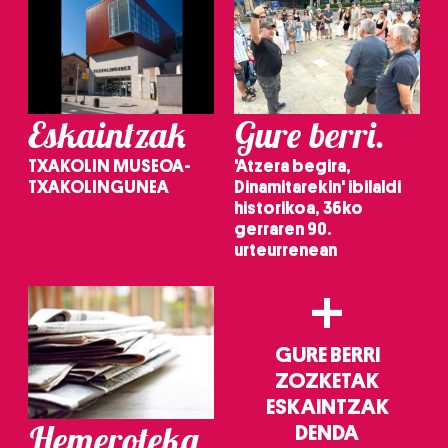
neurtzeko, jendeari buruzko informazioa biltzeko eta
produktuak garatzeko. Zure datuak nork eta zertarako
erabiltzen dituen hauta dezakezu.
Bazkide batzuek ez dizute baimenik eskatzen, eta beren
Eskaintzak
Gure berri.
interes komertzial legitimoetan babesten dira. Ikusi gure
bazkideen zerrenda, beren ustez zein helburutarako
TXAKOLIN MUSEOA-
'Atzera begira,
duten interes legitimoa eta horren aurka nola egin
TXAKOLINGUNEA
Dinamitarekin' ibilaldi
dezakezun ikusteko.
historikoa, 36ko
gerraren 90.
Lortu zure datu pertsonalak prozesatzeko moduari
urteurrenean
buruzko informazio gehiago eta ezarri zure lehentasunak
+
datuen atalean. Edozein unetan alda edo ken dezakezu
zure baimena Cookieen adierazpenean.
GURE BERRI
Webgune honek cookie propioak eta hirugarrenen cookie-
ZOZKETAK
fitxategiak erabiltzen ditu. Zure esperientzia eta
ESKAINTZAK
zerbitzuak hobetzeko asmoz, cookie teknologiaz
Hemeroteka
DENDA
baliatzen gara. Ohar hau onartuz gero, teknologia hori