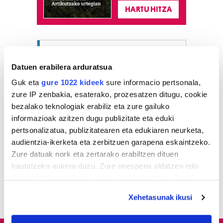
HARTU HITZA
Azken egunetako irakurrienak
Datuen erabilera arduratsua
1
Hizkuntza ere, kontsumo
Guk eta
gure 1022 kideek
sure informacio pertsonala,
irizpide
zure IP zenbakia, esaterako, prozesatzen ditugu, cookie
bezalako teknologiak erabiliz eta zure gailuko
2
Aste Nagusiko azpiegitura
informazioak azitzen dugu publizitate eta eduki
muntatzen hasi dira
pertsonalizatua, publizitatearen eta edukiaren neurketa,
Donostiako Piratak
audientzia-ikerketa eta zerbitzuen garapena eskaintzeko.
Zure datuak nork eta zertarako erabiltzen dituen
3
Gure Bideak Altzako Ermita
hautatzeko aukera duzu. Zure onespena aldatzen edo
aldaparen egoera aldatu
deuseztatzen ahal duzu edozein momentutan, Cookie
dezan eskatu dio udalari
deklaraziotik edo Privacy triggerean klikatuz.
Xehetasunak ikusi
If you allow, we would also like to: