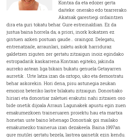
Kontxa da eta edozer gerta
daiteke: onerako edo txarrerako.
Akatsak garestiegi ordaintzen
dira eta guri tokatu behar. Gure estreinaldian. Ez da
justua baina horrela da; a priori, inork kokatzen ez
gintuen azken postuan gaude… oraingoz. Delegatu,
entrenatzaile, arraunlari, zaletu askok harriduraz
galdetzen ziguten zer gertatu zitzaigun inoiz egindako
estropadarik kaskarrena Kontxan egiteko, jakinda
aurreko astean liga bikain bukatu genuela Getayarren
aurretik . Urte latza izan da oztopo, uko eta demostratu
behar askorekin. Hori dena, pisu astunegia zeukan
emozioz beteriko lastre bilakatu zitzaigun. Donostiako
hiriari eta donostiar zaletuei erakutsi nahi zitzaien oso
bide onetik dijoala Arraun Lagunakek apustu egin zuen
emakumezkoen traineruaren proiektu hau eta martxa
honetan uste baino lehenago Donostiak goi mailako
emakumezko trainerua izan dezakeela. Baina 1997an
gure mutilei gertatu bezela, lastrea gainetik ezin kendu.