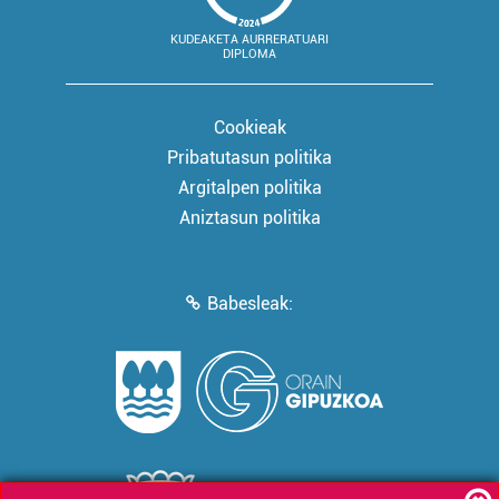
KUDEAKETA AURRERATUARI
DIPLOMA
Cookieak
Pribatutasun politika
Argitalpen politika
Aniztasun politika
Babesleak: