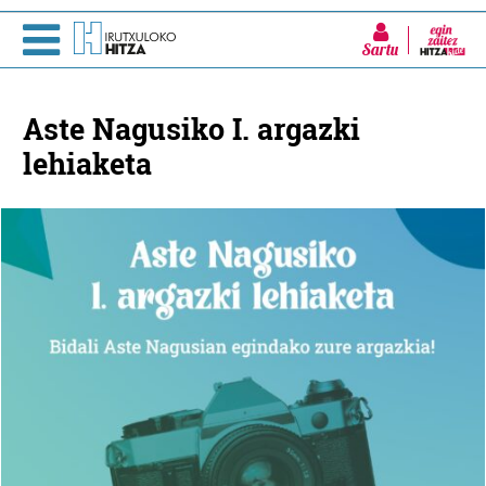
Sartu
Aste Nagusiko I. argazki
lehiaketa