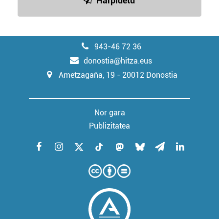
Harpidetu
943-46 72 36
donostia@hitza.eus
Ametzagaña, 19 - 20012 Donostia
Nor gara
Publizitatea