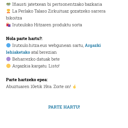
​ Iñausti jatetxean bi pertsonentzako bazkaria
​ La Perlako Talaso Zirkuituaz gozatzeko sarrera
bikoitza
​ Irutxuloko Hitzaren produktu sorta
Nola parte hartu?:
Irutxulo.hitza.eus webgunean sartu,
Argazki
lehiaketako
atal berezian
Beharrezko datuak bete
Argazkia kargatu. Listo!
Parte hartzeko epea:
Abuztuaren 10etik 19ra. Zorte on!
PARTE HARTU!