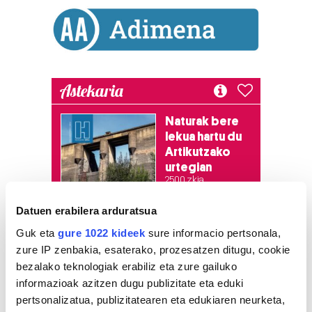
Astekaria
Naturak bere
lekua hartu du
Artikutzako
urtegian
2.500 zkia.
Datuen erabilera arduratsua
HARTU HITZA
Guk eta
gure 1022 kideek
sure informacio pertsonala,
zure IP zenbakia, esaterako, prozesatzen ditugu, cookie
bezalako teknologiak erabiliz eta zure gailuko
Azken egunetako irakurrienak
informazioak azitzen dugu publizitate eta eduki
pertsonalizatua, publizitatearen eta edukiaren neurketa,