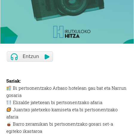
Sariak:
​ Bi pertsonentzako Arbaso hotelean gau bat eta Narrun
gosaria
Elizalde jatetxean bi pertsonentzako afaria
Juantxo jatetxeko kamiseta eta bi pertsonentzako
afaria
​ Barro zeramikan bi pertsonentzako gosari set-a
egiteko ikastaroa