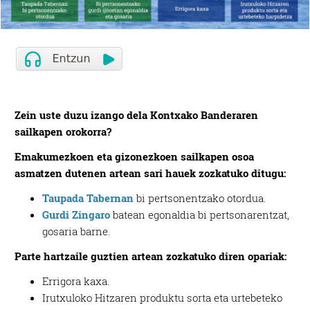
Zein uste duzu izango dela Kontxako Banderaren
sailkapen orokorra?
Emakumezkoen eta gizonezkoen sailkapen osoa
asmatzen dutenen artean sari hauek zozkatuko ditugu:
Taupada Tabernan
bi pertsonentzako otordua.
Gurdi Zingaro
batean egonaldia bi pertsonarentzat,
gosaria barne.
Parte hartzaile guztien artean zozkatuko diren opariak:
Errigora kaxa.
Irutxuloko Hitzaren produktu sorta eta urtebeteko