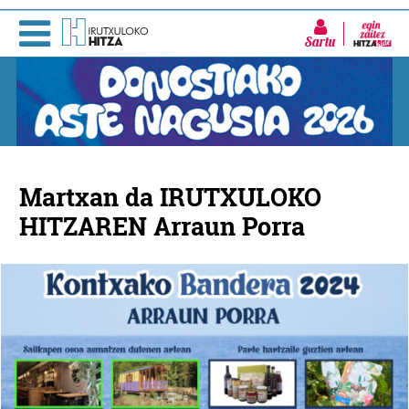
Sartu
Martxan da IRUTXULOKO
HITZAREN Arraun Porra