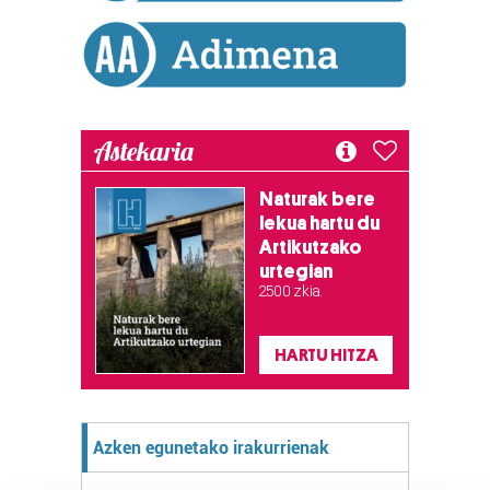
Astekaria
Naturak bere
lekua hartu du
Artikutzako
urtegian
2.500 zkia.
HARTU HITZA
Azken egunetako irakurrienak