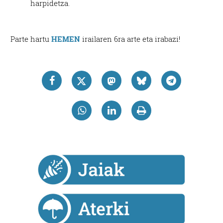
harpidetza.
Parte hartu
HEMEN
irailaren 6ra arte eta irabazi!