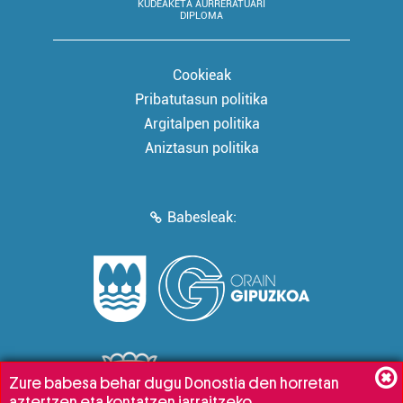
KUDEAKETA AURRERATUARI
DIPLOMA
Cookieak
Pribatutasun politika
Argitalpen politika
Aniztasun politika
Babesleak:
Zure babesa behar dugu Donostia den horretan
aztertzen eta kontatzen jarraitzeko.