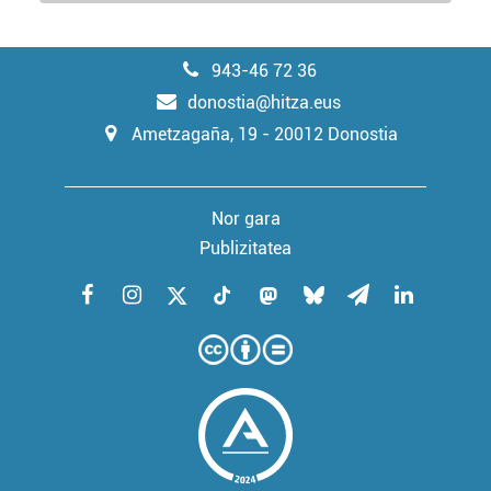
943-46 72 36
donostia@hitza.eus
Ametzagaña, 19 - 20012 Donostia
Nor gara
Publizitatea