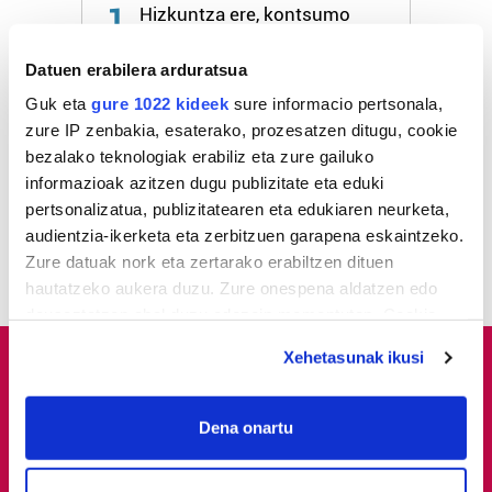
1
Hizkuntza ere, kontsumo
irizpide
Datuen erabilera arduratsua
2
Aste Nagusiko azpiegitura
Guk eta
gure 1022 kideek
sure informacio pertsonala,
muntatzen hasi dira
zure IP zenbakia, esaterako, prozesatzen ditugu, cookie
Donostiako Piratak
bezalako teknologiak erabiliz eta zure gailuko
informazioak azitzen dugu publizitate eta eduki
3
Gure Bideak Altzako Ermita
pertsonalizatua, publizitatearen eta edukiaren neurketa,
aldaparen egoera aldatu
audientzia-ikerketa eta zerbitzuen garapena eskaintzeko.
dezan eskatu dio udalari
Zure datuak nork eta zertarako erabiltzen dituen
hautatzeko aukera duzu. Zure onespena aldatzen edo
deuseztatzen ahal duzu edozein momentutan, Cookie
deklaraziotik edo Privacy triggerean klikatuz.
Xehetasunak ikusi
If you allow, we would also like to:
Collect information about your geographical
Dena onartu
location which can be accurate to within several
meters