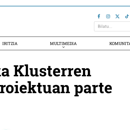
IRITZIA
MULTIMEDIA
KOMUNIT
ka Klusterren
proiektuan parte