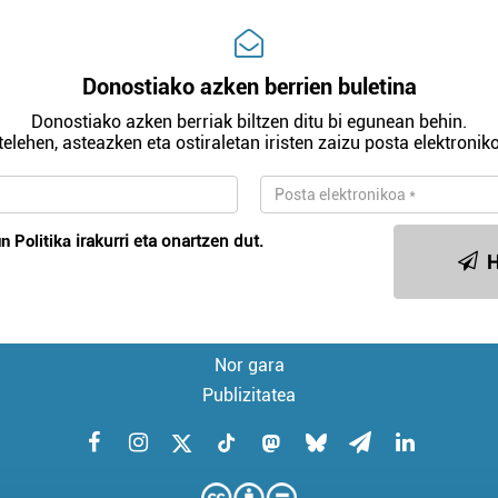
Donostiako azken berrien buletina
Donostiako azken berriak biltzen ditu bi egunean behin.
telehen, asteazken eta ostiraletan iristen zaizu posta elektroniko
n Politika
irakurri eta onartzen dut.
H
Nor gara
Publizitatea