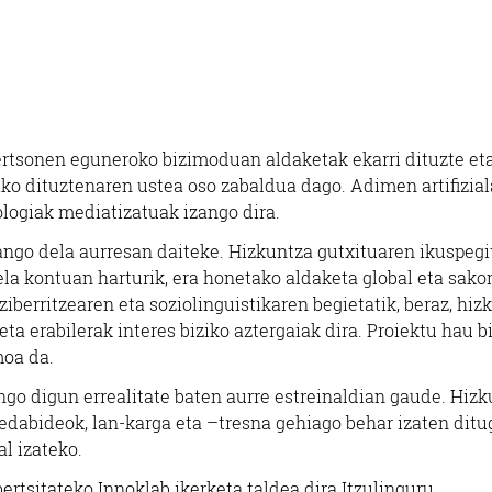
rtsonen eguneroko bizimoduan aldaketak ekarri dituzte et
ko dituztenaren ustea oso zabaldua dago. Adimen artifizia
ologiak mediatizatuak izango dira.
ango dela aurresan daiteke. Hizkuntza gutxituaren ikuspegit
ela kontuan harturik, era honetako aldaketa global eta sak
ziberritzearen eta soziolinguistikaren begietatik, beraz, hiz
ta erabilerak interes biziko aztergaiak dira. Proiektu hau b
moa da.
ngo digun errealitate baten aurre estreinaldian gaude. Hizk
edabideok, lan-karga eta –tresna gehiago behar izaten ditu
l izateko.
ertsitateko Innoklab ikerketa taldea dira Itzulinguru