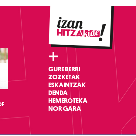
+
GURE BERRI
ZOZKETAK
ESKAINTZAK
DENDA
HEMEROTEKA
DF
NOR GARA