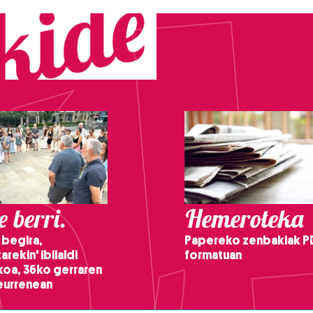
 berri.
Hemeroteka
 begira,
Papereko zenbakiak P
arekin' ibilaldi
formatuan
ikoa, 36ko gerraren
teurrenean