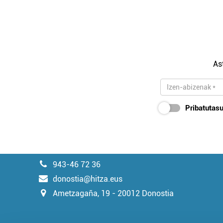
As
Pribatutasu
943-46 72 36
donostia@hitza.eus
Ametzagaña, 19 - 20012 Donostia