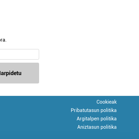
ra.
arpidetu
Cookieak
Pribatutasun politika
Argitalpen politika
Aniztasun politika