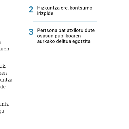
2
Hizkuntza ere, kontsumo
irizpide
3
Pertsona bat atxilotu dute
osasun publikoaren
aurkako delitua egotzita
a
laren
ik,
onen
kuntza
ide
untz
gu