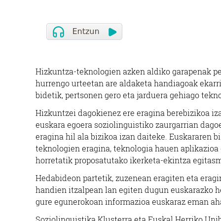
Hizkuntza-teknologien azken aldiko garapenak pe
hurrengo urteetan are aldaketa handiagoak ekarri
bidetik, pertsonen gero eta jarduera gehiago tekn
Hizkuntzei dagokienez ere eragina berebizikoa iz
euskara egoera soziolinguistiko zaurgarrian dago
eragina hil ala bizikoa izan daiteke. Euskararen bi
teknologien eragina, teknologia hauen aplikazioa e
horretatik proposatutako ikerketa-ekintza egitas
Hedabideon partetik, zuzenean eragiten eta eragi
handien itzalpean lan egiten dugun euskarazko h
gure egunerokoan informazioa euskaraz eman aha
Soziolinguistika Klusterra eta Euskal Herriko Unib