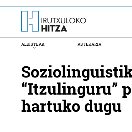
ALBISTEAK
ASTEKARIA
Soziolinguisti
“Itzulinguru” 
hartuko dugu