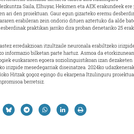
 Hezkuntza Saila, Elhuyar, Hekimen eta AEK erakundeek ere 
zen ari den proiektuan. Gaur egun gizarteko eremu desberd
araren erabileran zein ondorio dituen aztertuko da alde bat
 desberdinak praktikan jarriko dira proban denetariko 25 er
astez erredakzioan itzultzaile neuronala erabiltzeko irizpid
ko informazio bilketan parte hartuz. Asmoa da etorkizunea
logiek euskararen egoera soziolinguistikoan izan dezaketen
zeko irizpide mesedegarriak diseinatzea. 2024ko udazkenera
uloko Hitzak gogoz egingo du ekarpena Itzulinguru proiektua
promisoa berretsiz.