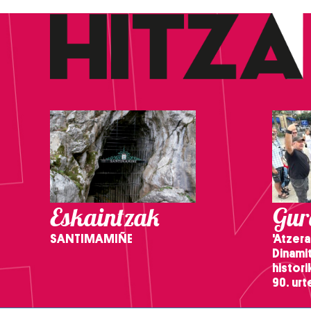
Eskaintzak
Gure
SANTIMAMIÑE
'Atzera
Dinamit
histor
90. ur