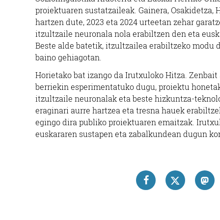
proiektuaren sustatzaileak. Gainera, Osakidetza,
hartzen dute, 2023 eta 2024 urteetan zehar garat
itzultzaile neuronala nola erabiltzen den eta eusk
Beste alde batetik, itzultzailea erabiltzeko modu
baino gehiagotan.
Horietako bat izango da Irutxuloko Hitza. Zenbait 
berriekin esperimentatuko dugu, proiektu honeta
itzultzaile neuronalak eta beste hizkuntza-tekno
eraginari aurre hartzea eta tresna hauek erabilt
egingo dira publiko proiektuaren emaitzak. Irutx
euskararen sustapen eta zabalkundean dugun kon