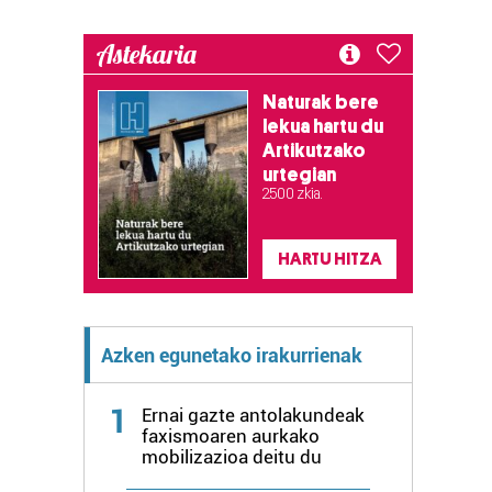
Astekaria
Naturak bere
lekua hartu du
Artikutzako
urtegian
2.500 zkia.
HARTU HITZA
Azken egunetako irakurrienak
1
Ernai gazte antolakundeak
faxismoaren aurkako
mobilizazioa deitu du