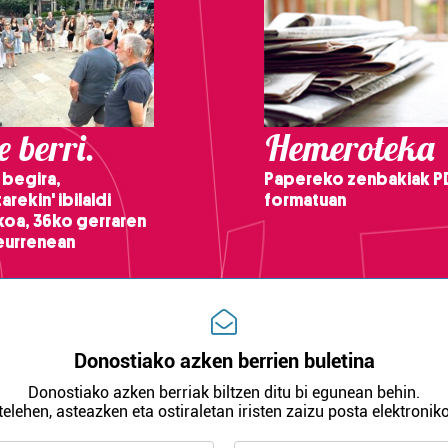
 berri.
Hemeroteka
 begira,
Papereko zenbakiak P
arekin' ibilaldi
formatuan
ikoa, 36ko gerraren
teurrenean
Donostiako azken berrien buletina
Donostiako azken berriak biltzen ditu bi egunean behin.
telehen, asteazken eta ostiraletan iristen zaizu posta elektroniko