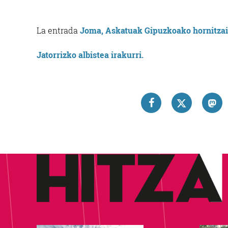
La entrada
Joma, Askatuak Gipuzkoako hornitzail
Jatorrizko albistea irakurri.