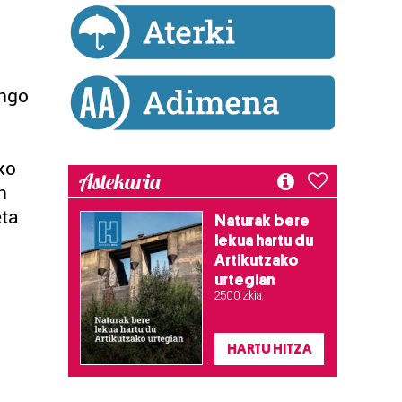
ango
ko
Astekaria
n
eta
Naturak bere
lekua hartu du
Artikutzako
urtegian
2.500 zkia.
HARTU HITZA