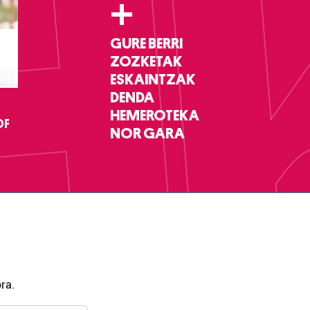
+
GURE BERRI
ZOZKETAK
ESKAINTZAK
DENDA
HEMEROTEKA
DF
NOR GARA
ra.