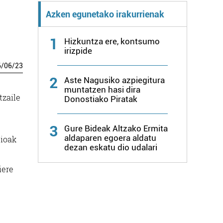
Azken egunetako irakurrienak
1
Hizkuntza ere, kontsumo
irizpide
6
/
06
/
23
2
Aste Nagusiko azpiegitura
muntatzen hasi dira
tzaile
Donostiako Piratak
3
Gure Bideak Altzako Ermita
aldaparen egoera aldatu
sioak
dezan eskatu dio udalari
iere