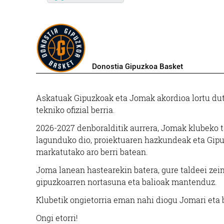
Donostia Gipuzkoa Basket
Askatuak Gipuzkoak eta Jomak akordioa lortu dute,
tekniko ofizial berria.
2026-2027 denboralditik aurrera, Jomak klubeko tal
lagunduko dio, proiektuaren hazkundeak eta Gipuz
markatutako aro berri batean.
Joma lanean hastearekin batera, gure taldeei zein
gipuzkoarren nortasuna eta balioak mantenduz.
Klubetik ongietorria eman nahi diogu Jomari eta 
Ongi etorri!