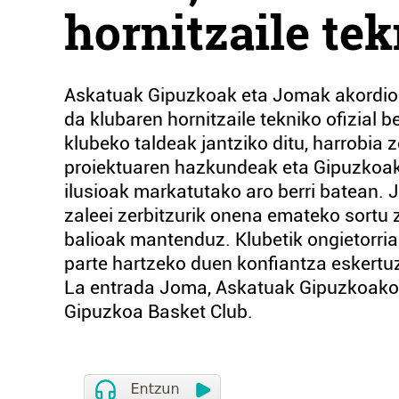
hornitzaile tek
Askatuak Gipuzkoak eta Jomak akordioa l
da klubaren hornitzaile tekniko ofizial 
klubeko taldeak jantziko ditu, harrobia z
proiektuaren hazkundeak eta Gipuzkoako
ilusioak markatutako aro berri batean. 
zaleei zerbitzurik onena emateko sortu 
balioak mantenduz. Klubetik ongietorria
parte hartzeko duen konfiantza eskertuz
La entrada Joma, Askatuak Gipuzkoako ho
Gipuzkoa Basket Club.