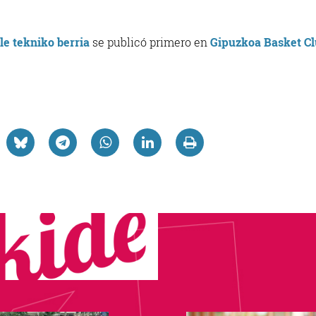
e tekniko berria
se publicó primero en
Gipuzkoa Basket C