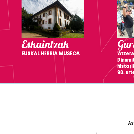
Eskaintzak
Gure
EUSKAL HERRIA MUSEOA
'Atzera
Dinamit
histor
90. ur
As