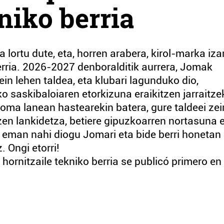
niko berria
ortu dute, eta, horren arabera, kirol-marka iz
berria. 2026-2027 denboralditik aurrera, Jomak
ein lehen taldea, eta klubari lagunduko dio,
 saskibaloiaren etorkizuna eraikitzen jarraitze
Joma lanean hastearekin batera, gure taldeei zei
zen lankidetza, betiere gipuzkoarren nortasuna 
 eman nahi diogu Jomari eta bide berri honetan
. Ongi etorri!
rnitzaile tekniko berria se publicó primero en