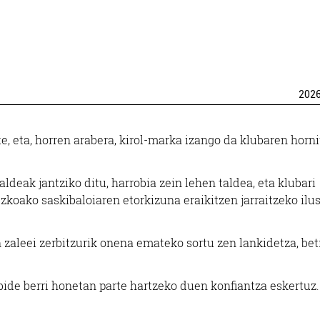
202
 eta, horren arabera, kirol-marka izango da klubaren horni
deak jantziko ditu, harrobia zein lehen taldea, eta klubari
koako saskibaloiaren etorkizuna eraikitzen jarraitzeko ilu
 zaleei zerbitzurik onena emateko sortu zen lankidetza, bet
bide berri honetan parte hartzeko duen konfiantza eskertuz.