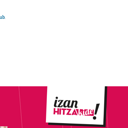
lub
.