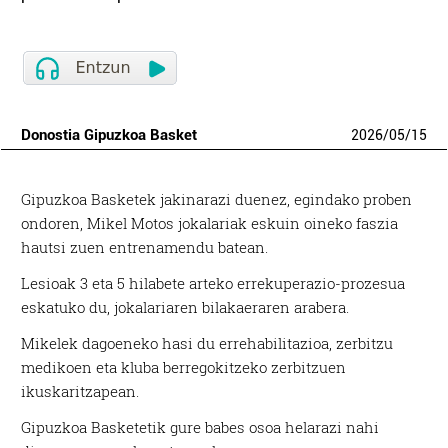
Donostia Gipuzkoa Basket
2026
/
05
/
15
Gipuzkoa Basketek jakinarazi duenez, egindako proben
ondoren, Mikel Motos jokalariak eskuin oineko faszia
hautsi zuen entrenamendu batean.
Lesioak 3 eta 5 hilabete arteko errekuperazio-prozesua
eskatuko du, jokalariaren bilakaeraren arabera.
Mikelek dagoeneko hasi du errehabilitazioa, zerbitzu
medikoen eta kluba berregokitzeko zerbitzuen
ikuskaritzapean.
Gipuzkoa Basketetik gure babes osoa helarazi nahi