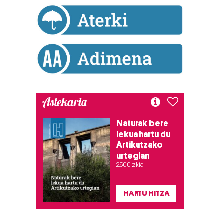
Astekaria
Naturak bere
lekua hartu du
Artikutzako
urtegian
2.500 zkia.
HARTU HITZA