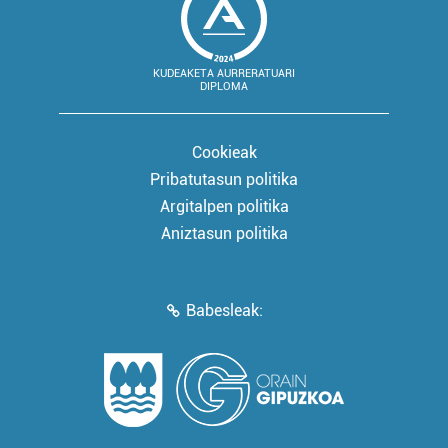
KUDEAKETA AURRERATUARI
DIPLOMA
Cookieak
Pribatutasun politika
Argitalpen politika
Aniztasun politika
Babesleak: