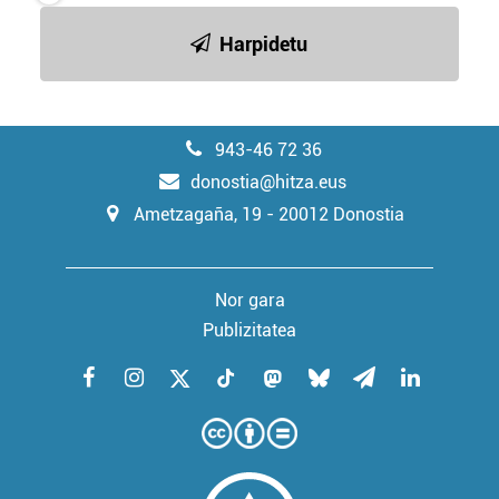
Harpidetu
943-46 72 36
donostia@hitza.eus
Ametzagaña, 19 - 20012 Donostia
Nor gara
Publizitatea