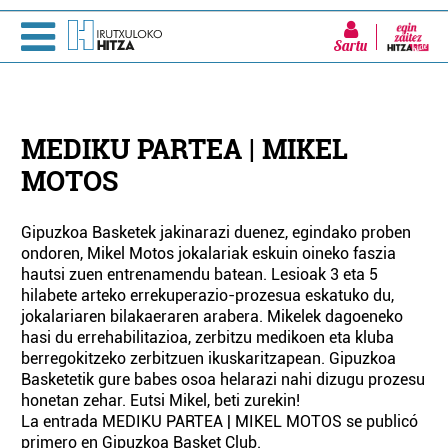
Sartu
MEDIKU PARTEA | MIKEL
MOTOS
Gipuzkoa Basketek jakinarazi duenez, egindako proben
ondoren, Mikel Motos jokalariak eskuin oineko faszia
hautsi zuen entrenamendu batean. Lesioak 3 eta 5
hilabete arteko errekuperazio-prozesua eskatuko du,
jokalariaren bilakaeraren arabera. Mikelek dagoeneko
hasi du errehabilitazioa, zerbitzu medikoen eta kluba
berregokitzeko zerbitzuen ikuskaritzapean. Gipuzkoa
Basketetik gure babes osoa helarazi nahi dizugu prozesu
honetan zehar. Eutsi Mikel, beti zurekin!
La entrada MEDIKU PARTEA | MIKEL MOTOS se publicó
primero en Gipuzkoa Basket Club.