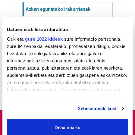
Azken egunetako irakurrienak
1
Hizkuntza ere, kontsumo
Datuen erabilera arduratsua
irizpide
Guk eta
gure 1022 kideek
sure informacio pertsonala,
zure IP zenbakia, esaterako, prozesatzen ditugu, cookie
2
Aste Nagusiko azpiegitura
bezalako teknologiak erabiliz eta zure gailuko
muntatzen hasi dira
Donostiako Piratak
informazioak azitzen dugu publizitate eta eduki
pertsonalizatua, publizitatearen eta edukiaren neurketa,
audientzia-ikerketa eta zerbitzuen garapena eskaintzeko.
3
Gure Bideak Altzako Ermita
Zure datuak nork eta zertarako erabiltzen dituen
aldaparen egoera aldatu
dezan eskatu dio udalari
hautatzeko aukera duzu. Zure onespena aldatzen edo
deuseztatzen ahal duzu edozein momentutan, Cookie
deklaraziotik edo Privacy triggerean klikatuz.
Xehetasunak ikusi
If you allow, we would also like to:
Collect information about your geographical
Dena onartu
location which can be accurate to within several