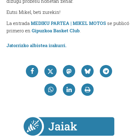
dizugu prozesu honetan zehar.
Eutsi Mikel, beti zurekin!
La entrada
MEDIKU PARTEA | MIKEL MOTOS
se publicó
primero en
Gipuzkoa Basket Club
.
Jatorrizko albistea irakurri.