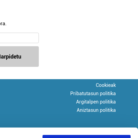
ra.
arpidetu
Cookieak
Pribatutasun politika
Argitalpen politika
Aniztasun politika