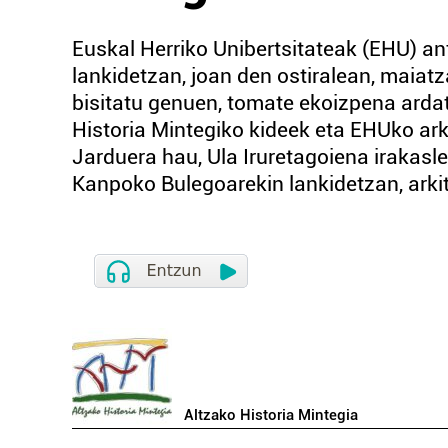
Euskal Herriko Unibertsitateak (EHU) an
lankidetzan, joan den ostiralean, maiatz
bisitatu genuen, tomate ekoizpena ardat
Historia Mintegiko kideek eta EHUko ar
Jarduera hau, Ula Iruretagoiena irakas
Kanpoko Bulegoarekin lankidetzan, arkit
Altzako Historia Mintegia