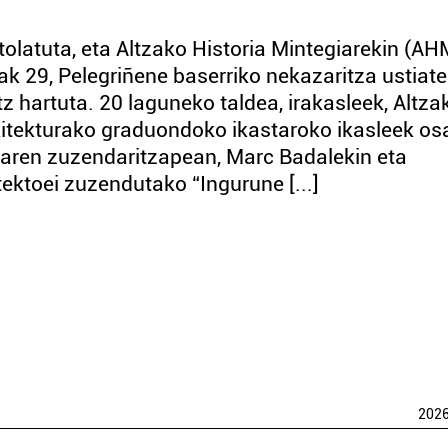
tolatuta, eta Altzako Historia Mintegiarekin (AH
ak 29, Pelegriñene baserriko nekazaritza ustiate
z hartuta. 20 laguneko taldea, irakasleek, Altza
kitekturako graduondoko ikastaroko ikasleek os
learen zuzendaritzapean, Marc Badalekin eta
ektoei zuzendutako “Ingurune [...]
202