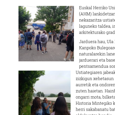
Euskal Herriko Uni
(AHM) lankidetzan,
nekazaritza ustiat
laguneko taldea, i
arkitekturako gra
Jarduera hau, Ula
Kanpoko Bulegoare
naturalarekin lan
jarduerari eta bas
pentsamendua sor
Ustiategiaren jabeak
zizkigun xehetasun 
aurretik eta ondoren
zuten haietan. Hain
ongarri mota, bilke
Historia Mintegiko 
herri sakabanatu bat