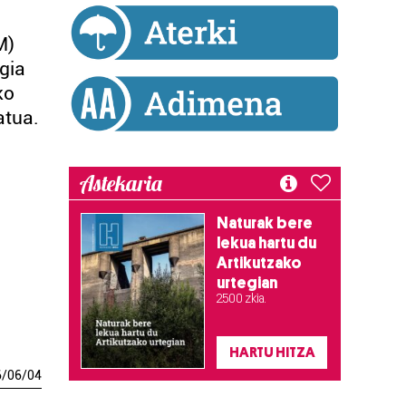
M)
gia
ko
atua.
Astekaria
Naturak bere
lekua hartu du
Artikutzako
urtegian
2.500 zkia.
HARTU HITZA
6
/
06
/
04