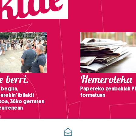
 berri.
Hemeroteka
 begira,
Papereko zenbakiak P
arekin' ibilaldi
formatuan
ikoa, 36ko gerraren
teurrenean