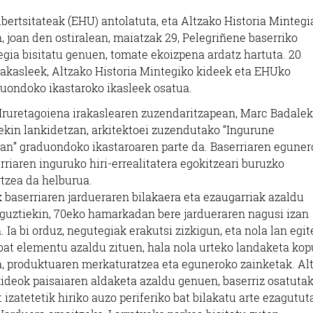
bertsitateak (EHU) antolatuta, eta Altzako Historia Mintegi
 joan den ostiralean, maiatzak 29, Pelegriñene baserriko
egia bisitatu genuen, tomate ekoizpena ardatz hartuta. 20
rakasleek, Altzako Historia Mintegiko kideek eta EHUko
duondoko ikastaroko ikasleek osatua.
 Iruretagoiena irakaslearen zuzendaritzapean, Marc Badalek
kin lankidetzan, arkitektoei zuzendutako “Ingurune
ean” graduondoko ikastaroaren parte da. Baserriaren egune
erriaren inguruko hiri-errealitatera egokitzeari buruzko
tzea da helburua.
 baserriaren jardueraren bilakaera eta ezaugarriak azaldu
guztiekin, 70eko hamarkadan bere jardueraren nagusi izan
. Ia bi orduz, negutegiak erakutsi zizkigun, eta nola lan egi
bat elementu azaldu zituen, hala nola urteko landaketa kop
ta, produktuaren merkaturatzea eta eguneroko zainketak. Al
kideok paisaiaren aldaketa azaldu genuen, baserriz osatuta
 izatetetik hiriko auzo periferiko bat bilakatu arte ezagutut