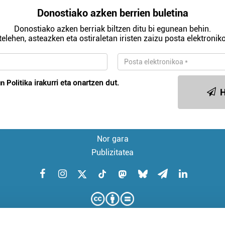
Donostiako azken berrien buletina
Donostiako azken berriak biltzen ditu bi egunean behin.
telehen, asteazken eta ostiraletan iristen zaizu posta elektroniko
n Politika
irakurri eta onartzen dut.
H
Nor gara
Publizitatea