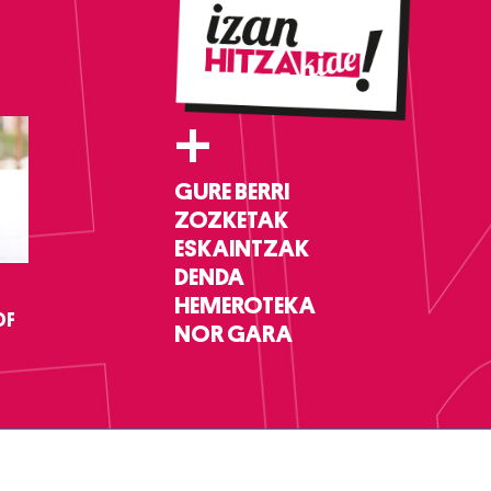
+
GURE BERRI
ZOZKETAK
ESKAINTZAK
DENDA
HEMEROTEKA
DF
NOR GARA