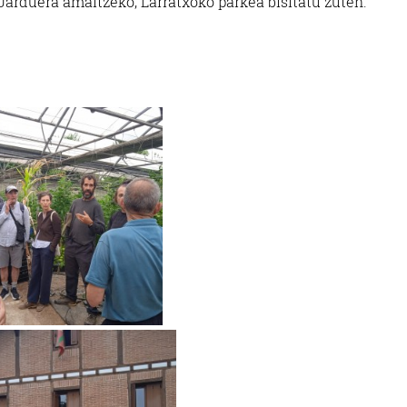
Jarduera amaitzeko, Larratxoko parkea bisitatu zuten.