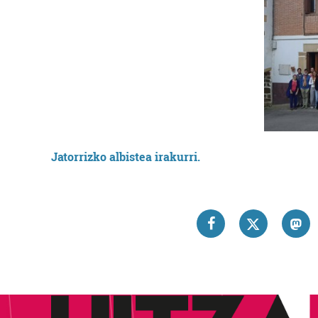
Jatorrizko albistea irakurri.