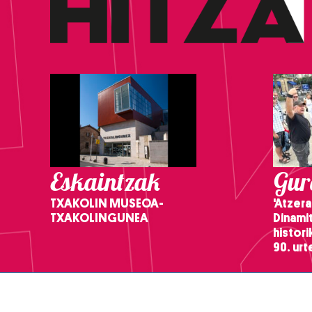
Eskaintzak
Gure
TXAKOLIN MUSEOA-
'Atzera
TXAKOLINGUNEA
Dinamit
histor
90. ur