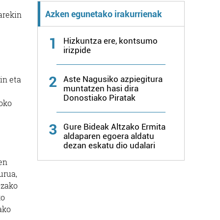
Azken egunetako irakurrienak
arekin
1
Hizkuntza ere, kontsumo
irizpide
2
Aste Nagusiko azpiegitura
in eta
muntatzen hasi dira
Donostiako Piratak
roko
3
Gure Bideak Altzako Ermita
aldaparen egoera aldatu
dezan eskatu dio udalari
ten
urua,
tzako
ko
ako