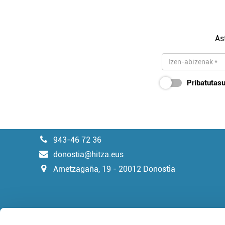
As
Pribatutasu
943-46 72 36
donostia@hitza.eus
Ametzagaña, 19 - 20012 Donostia